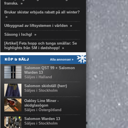
franska.
»
Brukar skistar erbjuda rabatt på all winter?
»
Utbyggnad av liftsystemen i världen
»
Säsong i Ischgl
»
[Artikel] Feta hopp och tunga smällar: Se
highlights från SM i dødshopp!
»
KÖP & SÄLJ
Alla annonser »
Salomon QST 99 + Salomon
Warden 13
Säljes i Halland
Salomon skidställ (herr)
Säljes i Stockholm
Oakley Line Miner -
skidglasögon
Säljes i Östergötland
Salomon Warden 13
Säljes i Stockholm