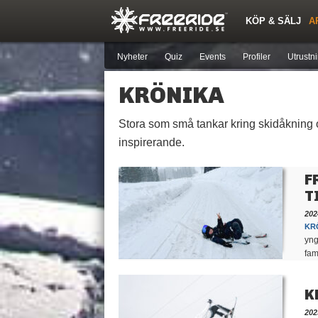
KÖP & SÄLJ
A
Nya inlägg
Snöfallstoppen
Skidor
Årets Krasch
Pjäxor
Forumlista
Topplistor
Sök
Skidorter nära mig
Medlemmar
Nyheter
Quiz
Events
Profiler
Utrustn
KRÖNIKA
Stora som små tankar kring skidåkning oc
inspirerande.
F
T
202
KR
yng
fam
K
202