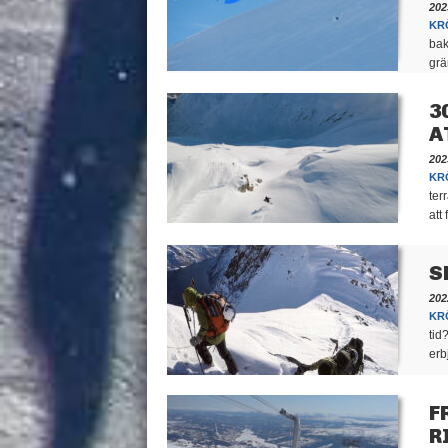
202
KR
bak
grä
3
A
202
KR
ter
att
S
202
KR
tid
erb
F
R