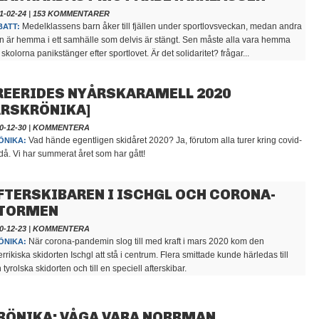
1-02-24
|
153 KOMMENTARER
Medelklassens barn åker till fjällen under sportlovsveckan, medan andra
BATT:
n är hemma i ett samhälle som delvis är stängt. Sen måste alla vara hemma
 skolorna panikstänger efter sportlovet. Är det solidaritet? frågar...
REERIDES NYÅRSKARAMELL 2020
ÅRSKRÖNIKA]
0-12-30
|
KOMMENTERA
Vad hände egentligen skidåret 2020? Ja, förutom alla turer kring covid-
ÖNIKA:
då. Vi har summerat året som har gått!
FTERSKIBAREN I ISCHGL OCH CORONA-
TORMEN
0-12-23
|
KOMMENTERA
När corona-pandemin slog till med kraft i mars 2020 kom den
ÖNIKA:
errikiska skidorten Ischgl att stå i centrum. Flera smittade kunde härledas till
 tyrolska skidorten och till en speciell afterskibar.
RÖNIKA: VÅGA VARA NORRMAN