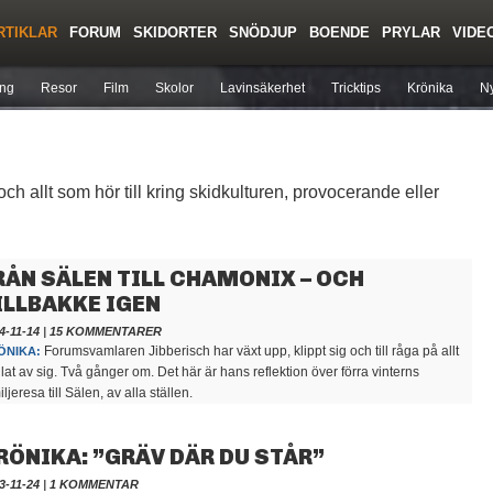
RTIKLAR
FORUM
SKIDORTER
SNÖDJUP
BOENDE
PRYLAR
VIDE
Regler/Hjälp
Toppturer
Liftkortspriser
ing
Resor
Film
Skolor
Lavinsäkerhet
Tricktips
Krönika
Ny
h allt som hör till kring skidkulturen, provocerande eller
RÅN SÄLEN TILL CHAMONIX – OCH
ILLBAKKE IGEN
4-11-14
|
15 KOMMENTARER
Forumsvamlaren Jibberisch har växt upp, klippt sig och till råga på allt
ÖNIKA:
lat av sig. Två gånger om. Det här är hans reflektion över förra vinterns
iljeresa till Sälen, av alla ställen.
RÖNIKA: ”GRÄV DÄR DU STÅR”
3-11-24
|
1 KOMMENTAR