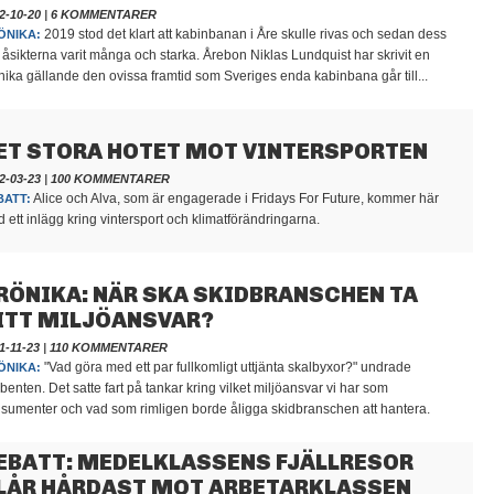
2-10-20
|
6 KOMMENTARER
2019 stod det klart att kabinbanan i Åre skulle rivas och sedan dess
ÖNIKA:
 åsikterna varit många och starka. Årebon Niklas Lundquist har skrivit en
nika gällande den ovissa framtid som Sveriges enda kabinbana går till...
ET STORA HOTET MOT VINTERSPORTEN
2-03-23
|
100 KOMMENTARER
Alice och Alva, som är engagerade i Fridays For Future, kommer här
BATT:
 ett inlägg kring vintersport och klimatförändringarna.
RÖNIKA: NÄR SKA SKIDBRANSCHEN TA
ITT MILJÖANSVAR?
1-11-23
|
110 KOMMENTARER
"Vad göra med ett par fullkomligt uttjänta skalbyxor?" undrade
ÖNIKA:
ibenten. Det satte fart på tankar kring vilket miljöansvar vi har som
sumenter och vad som rimligen borde åligga skidbranschen att hantera.
EBATT: MEDELKLASSENS FJÄLLRESOR
LÅR HÅRDAST MOT ARBETARKLASSEN