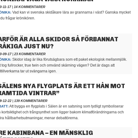
0-11-17
|
14 KOMMENTARER
Vad kan vi svenska skidåkare lära av grannarna i väst? Ganska mycket
ÖNIKA:
du frågar krönikören.
ARFÖR ÄR ALLA SKIDOR SÅ FÖRBANNAT
RÅKIGA JUST NU?
0-09-17
|
23 KOMMENTARER
Skidor idag är lika förutsägbara som ett paket ekologisk mellanmjölk.
ÖNIKA:
t tog fullrocker, true twin och omvänd skärning vägen? Det är dags att
dtillverkarna tar ut svängarna igen.
SÄLENS NYA FLYGPLATS ÄR ETT HÅN MOT
RAMTIDA VINTRAR”
9-12-22
|
139 KOMMENTARER
Att bygga en flygplats i Sälen är en satsning som tydligt symboliserar
BATT:
 kortsiktighet och trångsynthet som ligger bakom klimatförändringarna och
ra hållbarhetsutmaningar, menar debattörerna.
RE KABINBANA – EN MÄNSKLIG