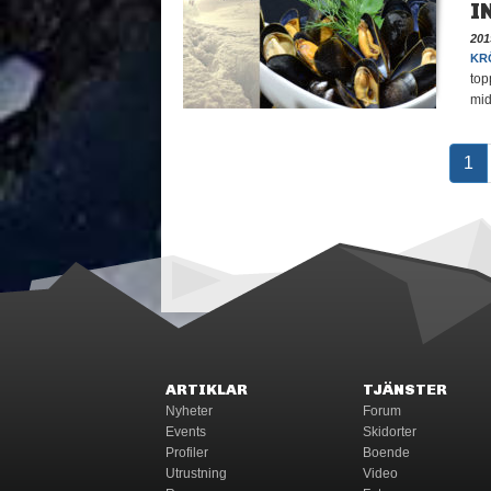
I
201
KR
top
mid
1
ARTIKLAR
TJÄNSTER
Nyheter
Forum
Events
Skidorter
Profiler
Boende
Utrustning
Video