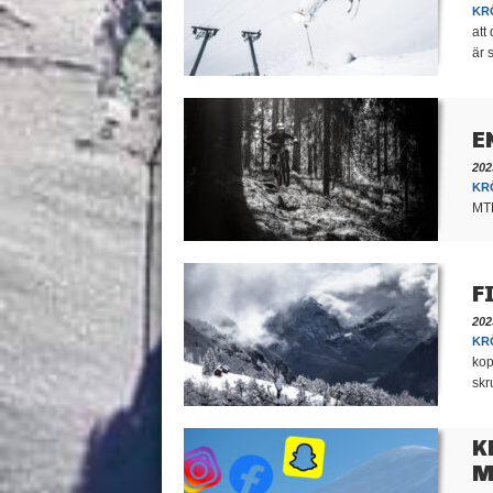
KR
att
är 
E
202
KR
MTB
F
202
KR
kop
skr
K
M