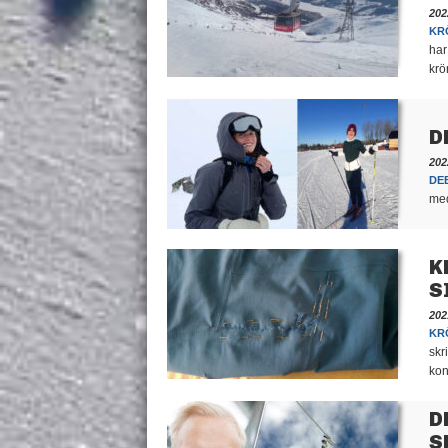
202
KR
har
krö
D
202
DE
med
K
S
202
KR
skr
kon
D
S