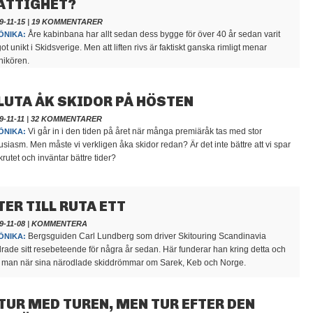
ÄTTIGHET?
9-11-15
|
19 KOMMENTARER
Åre kabinbana har allt sedan dess bygge för över 40 år sedan varit
ÖNIKA:
ot unikt i Skidsverige. Men att liften rivs är faktiskt ganska rimligt menar
nikören.
LUTA ÅK SKIDOR PÅ HÖSTEN
9-11-11
|
32 KOMMENTARER
Vi går in i den tiden på året när många premiäråk tas med stor
ÖNIKA:
usiasm. Men måste vi verkligen åka skidor redan? Är det inte bättre att vi spar
krutet och inväntar bättre tider?
TER TILL RUTA ETT
9-11-08
|
KOMMENTERA
Bergsguiden Carl Lundberg som driver Skitouring Scandinavia
ÖNIKA:
rade sitt resebeteende för några år sedan. Här funderar han kring detta och
 man när sina närodlade skiddrömmar om Sarek, Keb och Norge.
TUR MED TUREN, MEN TUR EFTER DEN