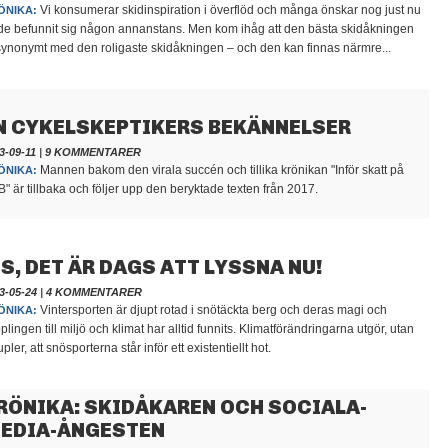
Vi konsumerar skidinspiration i överflöd och många önskar nog just nu
ÖNIKA:
 de befunnit sig någon annanstans. Men kom ihåg att den bästa skidåkningen
synonymt med den roligaste skidåkningen – och den kan finnas närmre...
N CYKELSKEPTIKERS BEKÄNNELSER
3-09-11
|
9 KOMMENTARER
Mannen bakom den virala succén och tillika krönikan "Inför skatt på
ÖNIKA:
" är tillbaka och följer upp den beryktade texten från 2017.
IS, DET ÄR DAGS ATT LYSSNA NU!
3-05-24
|
4 KOMMENTARER
Vintersporten är djupt rotad i snötäckta berg och deras magi och
ÖNIKA:
plingen till miljö och klimat har alltid funnits. Klimatförändringarna utgör, utan
upler, att snösporterna står inför ett existentiellt hot.
RÖNIKA: SKIDÅKAREN OCH SOCIALA-
EDIA-ÅNGESTEN