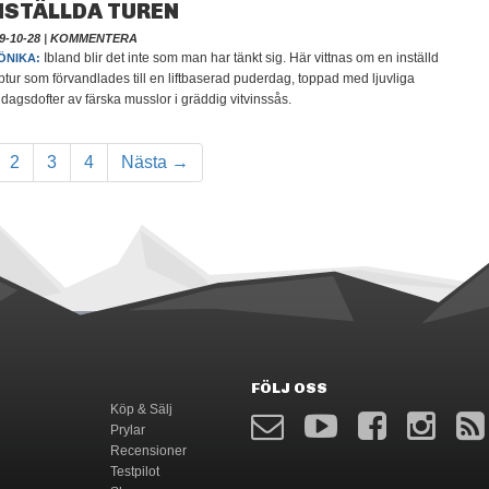
NSTÄLLDA TUREN
9-10-28
|
KOMMENTERA
Ibland blir det inte som man har tänkt sig. Här vittnas om en inställd
ÖNIKA:
ptur som förvandlades till en liftbaserad puderdag, toppad med ljuvliga
dagsdofter av färska musslor i gräddig vitvinssås.
2
3
4
Nästa →
FÖLJ OSS
Köp & Sälj
Prylar
Recensioner
Testpilot