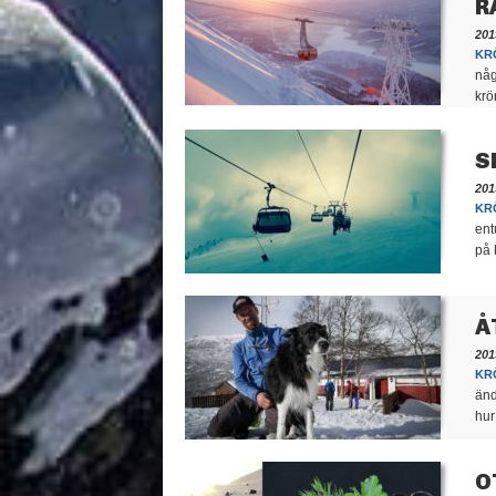
R
201
KR
någ
krö
S
201
KR
ent
på 
Å
201
KR
änd
hur
O