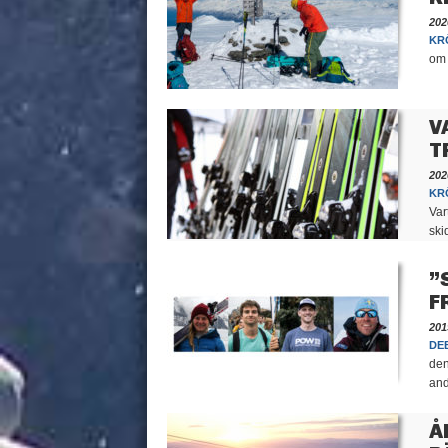
202
KR
om 
V
T
202
KR
Var
ski
”
F
201
DE
den
and
Å