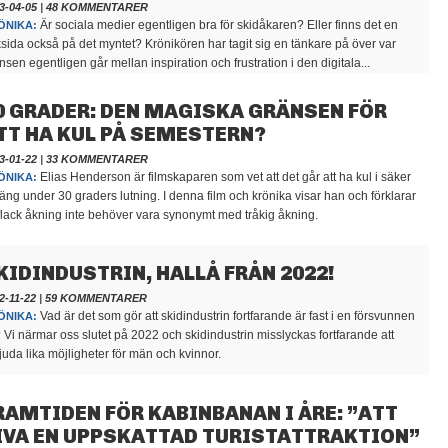
3-04-05
|
48 KOMMENTARER
Är sociala medier egentligen bra för skidåkaren? Eller finns det en
ÖNIKA:
sida också på det myntet? Krönikören har tagit sig en tänkare på över var
nsen egentligen går mellan inspiration och frustration i den digitala...
0 GRADER: DEN MAGISKA GRÄNSEN FÖR
TT HA KUL PÅ SEMESTERN?
3-01-22
|
33 KOMMENTARER
Elias Henderson är filmskaparen som vet att det går att ha kul i säker
ÖNIKA:
räng under 30 graders lutning. I denna film och krönika visar han och förklarar
 flack åkning inte behöver vara synonymt med tråkig åkning.
KIDINDUSTRIN, HALLÅ FRÅN 2022!
2-11-22
|
59 KOMMENTARER
Vad är det som gör att skidindustrin fortfarande är fast i en försvunnen
ÖNIKA:
? Vi närmar oss slutet på 2022 och skidindustrin misslyckas fortfarande att
juda lika möjligheter för män och kvinnor.
RAMTIDEN FÖR KABINBANAN I ÅRE: ”ATT
IVA EN UPPSKATTAD TURISTATTRAKTION”