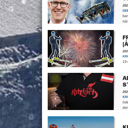
202
DE
bar
när
F
[
202
KR
19 
A
S
202
KR
öst
den
K