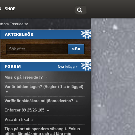
O
SHOP
tt om Freeride.se
ARTIKELSÖK
FORUM
Nya inlägg »
Musik på Freeride !?
»
Var är bilden tagen? (Regler i 1:a inlägget)
»
Varför är skidåkare miljöomedvetna?
»
Enforcer 89 25/26 185
»
Visa din fika!
»
Tips på ort att spendera säsong i. Fokus
utförs, längdåkning och att lära mig