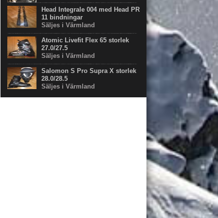
Head Integrale 004 med Head PR
11 bindningar
Säljes i Värmland
Atomic Livefit Flex 65 storlek
27.0/27.5
Säljes i Värmland
Salomon S Pro Supra X storlek
28.0/28.5
Säljes i Värmland