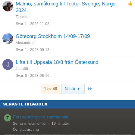
Malmö, samåkning till Toptur Sverige, Norge,
2024
Tjeckien
Svar
1
2023-11-08
Göteborg Stockholm 14/09-17/09
Alexandros!
Svar
1
2023-09-13
Lifta till Uppsala 18/8 från Östersund
J
Jopa66
Svar
0
2023-08-16
Sista
1 av 46
Nästa
SENASTE INLÄGGEN
Förspänning och sommarvila.
T
Senaste: tutantomtom
19 minuter
Övrig utrustning