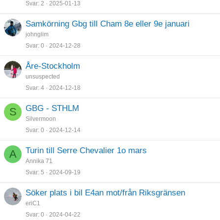
Svar
2
2025-01-13
Samkörning Gbg till Cham 8e eller 9e januari
johnglim
Svar
0
2024-12-28
Åre-Stockholm
unsuspected
Svar
4
2024-12-18
GBG - STHLM
S
Silvermoon
Svar
0
2024-12-14
Turin till Serre Chevalier 1o mars
A
Annika 71
Svar
5
2024-09-19
Söker plats i bil E4an mot/från Riksgränsen
eriC1
Svar
0
2024-04-22