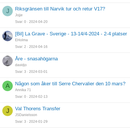
Riksgränsen till Narvik tur och retur V17?
J
Jojje
Svar
0
2024-04-20
[Bil] La Grave - Sverige - 13-14/4-2024 - 2-4 platser
EHolma
Svar
2
2024-04-16
Åre - snasahögarna
davidjo
Svar
3
2024-03-01
Någon som åker till Serre Chervalier den 10 mars?
A
Annika 71
Svar
0
2024-02-13
Val Thorens Transfer
J
JSDanielsson
Svar
3
2024-01-29