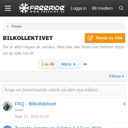
Logga in
Bli medlem
Forum
BILKOLLEKTIVET
Starta ny tråd
Det är alltid roligare att samåka. Hitta bilar eller liftare som behöver skjuts
om du själv kör bil.
Sista
1 av 46
Nästa
Filtrera
FAQ - Bilkollektivet
K
johan
l
Svar
13
2012-12-25
i
s