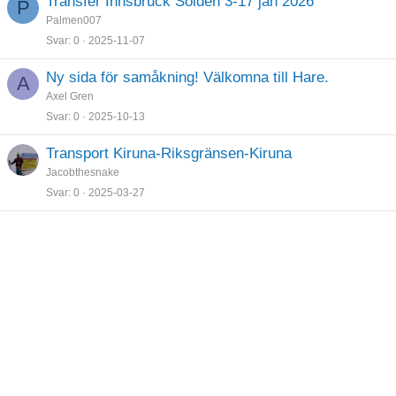
Transfer Innsbruck Sölden 3-17 jan 2026
P
t
Palmen007
r
Svar
0
2025-11-07
a
d
Ny sida för samåkning! Välkomna till Hare.
A
Axel Gren
Svar
0
2025-10-13
Transport Kiruna-Riksgränsen-Kiruna
Jacobthesnake
Svar
0
2025-03-27