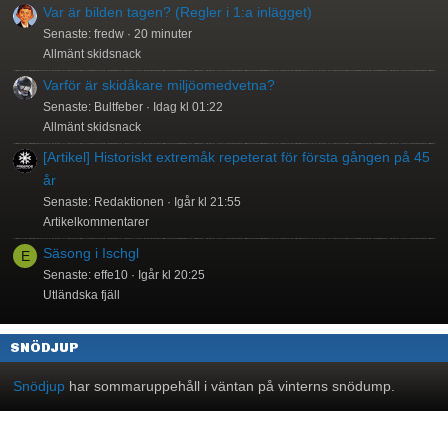
Var är bilden tagen? (Regler i 1:a inlägget)
Senaste: fredw
20 minuter
Allmänt skidsnack
Varför är skidåkare miljöomedvetna?
Senaste: Bultfeber
Idag kl 01:22
Allmänt skidsnack
[Artikel] Historiskt extremåk repeterat för första gången på 45
år
Senaste: Redaktionen
Igår kl 21:55
Artikelkommentarer
Säsong i Ischgl
E
Senaste: effe10
Igår kl 20:25
Utländska fjäll
SNÖDJUP
Snödjup
har sommaruppehåll i väntan på vinterns snödump.