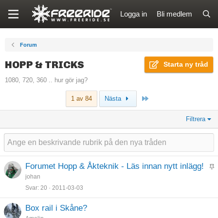
Logga in
Bli medlem
Forum
HOPP & TRICKS
Starta ny tråd
1080, 720, 360 .. hur gör jag?
Sista
1 av 84
Nästa
Filtrera
Forumet Hopp & Åkteknik - Läs innan nytt inlägg!
K
johan
l
Svar
20
2011-03-03
i
s
Box rail i Skåne?
t