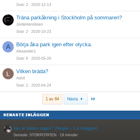
Svar
2
2020-12-13
Träna parkåkning i Stockholm på sommaren?
JonteHenriksen
Svar
2
2020-10-23
Börja åka park igen efter olycka.
A
Alexander1
Svar
6
2020-05-20
Vilken bräda?
Adnil
Svar
2
2020-04-24
Sista
1 av 84
Nästa
SENASTE INLÄGGEN
Var är bilden tagen? (Regler i 1:a inlägget)
Senaste: STORPOTATEN
19 minuter