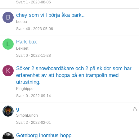
Svar
1
2023-08-06
chey som vill börja åka park..
B
beeea
Svar
40
2023-05-06
Park box
L
Lekiset
Svar
0
2022-11-28
Söker 2 snowboardåkare och 2 på skidor som har
K
erfarenhet av att hoppa på en trampolin med
utrustning.
Kinghippo
Svar
0
2022-09-14
g
L
SimonLundh
å
Svar
2
2022-02-01
s
t
Göteborg inomhus hopp