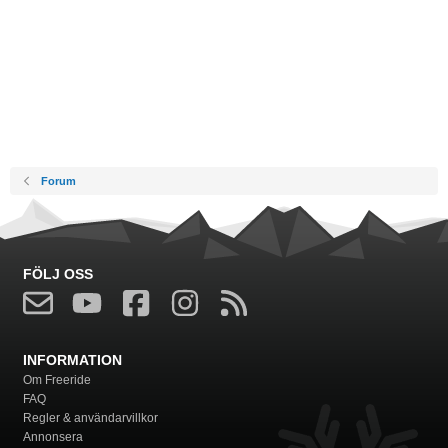
Forum
FÖLJ OSS
INFORMATION
Om Freeride
FAQ
Regler & användarvillkor
Annonsera