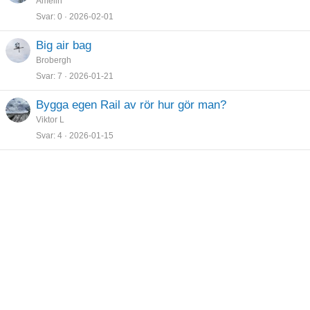
Amelin
r
Svar
0
2026-02-01
a
d
Big air bag
Brobergh
Svar
7
2026-01-21
Bygga egen Rail av rör hur gör man?
Viktor L
Svar
4
2026-01-15