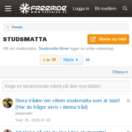
Logga in
Bli medlem
Forum
STUDSMATTA
Starta ny tråd
Allt om studsmattor.
Studsmatte-filmer
ligger nu under videoklipp.
Sista
1 av 39
Nästa
Filtrera
Stora tråden om vilken studsmatta som är bäst!
K
(Har du frågor skriv i denna tråd)
l
jeppenator
i
Svar
35
2025-07-10
s
t