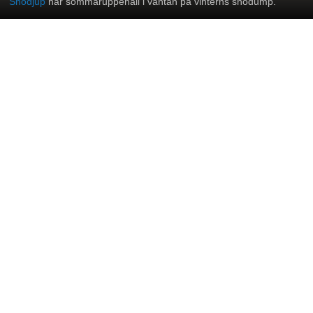
Snödjup
har sommaruppehåll i väntan på vinterns snödump.