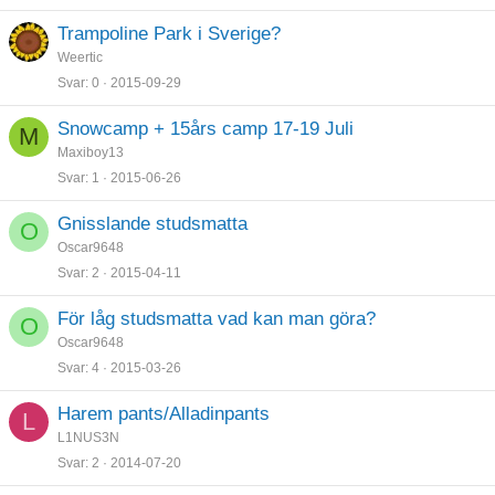
Trampoline Park i Sverige?
Weertic
Svar
0
2015-09-29
Snowcamp + 15års camp 17-19 Juli
M
Maxiboy13
Svar
1
2015-06-26
Gnisslande studsmatta
O
Oscar9648
Svar
2
2015-04-11
För låg studsmatta vad kan man göra?
O
Oscar9648
Svar
4
2015-03-26
Harem pants/Alladinpants
L
L1NUS3N
Svar
2
2014-07-20