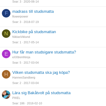
Svar
3
2020-06-14
madrass till studsmatta
F
flowerpower
Svar
3
2018-07-19
Kickbike på studsmattan
N
NiklasViklund
Svar
1
2017-05-14
Hur får man studsigare studsmatta?
E
eXXtremNinja
Svar
5
2017-03-04
Vilken studsmatta ska jag köpa?
H
HannesSandberg
Svar
2
2017-03-04
Lära sig Bakåtvolt på studsmatta
PIXEL
Svar
186
2016-02-10