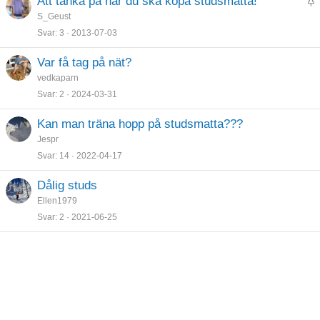
Att tänka på när du ska köpa studsmatta!
K
r
S_Geust
l
a
Svar
3
2013-07-03
i
d
s
Var få tag på nät?
t
vedkaparn
r
Svar
2
2024-03-31
a
d
Kan man träna hopp på studsmatta???
Jespr
Svar
14
2022-04-17
Dålig studs
Ellen1979
Svar
2
2021-06-25