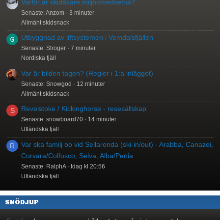
Varför är skidåkare miljöomedvetna?
Senaste: Anzom
3 minuter
Allmänt skidsnack
Utbyggnad av liftsystemen i Vemdalsfjällen
Senaste: Stroger
7 minuter
Nordiska fjäll
Var är bilden tagen? (Regler i 1:a inlägget)
Senaste: Snowgod
12 minuter
Allmänt skidsnack
Revelstoke / Kickinghorse - resesällskap
S
Senaste: snowboard70
14 minuter
Utländska fjäll
Var ska familj bo vid Sellaronda (ski-in/out) - Arabba, Canazei,
R
Corvara/Colfosco, Selva, Alba/Penia
Senaste: RalphA
Idag kl 20:56
Utländska fjäll
SNÖDJUP