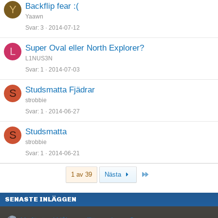
Backflip fear :(
Y
Yaawn
Svar
3
2014-07-12
Super Oval eller North Explorer?
L
L1NUS3N
Svar
1
2014-07-03
Studsmatta Fjädrar
S
strobbie
Svar
1
2014-06-27
Studsmatta
S
strobbie
Svar
1
2014-06-21
Sista
1 av 39
Nästa
SENASTE INLÄGGEN