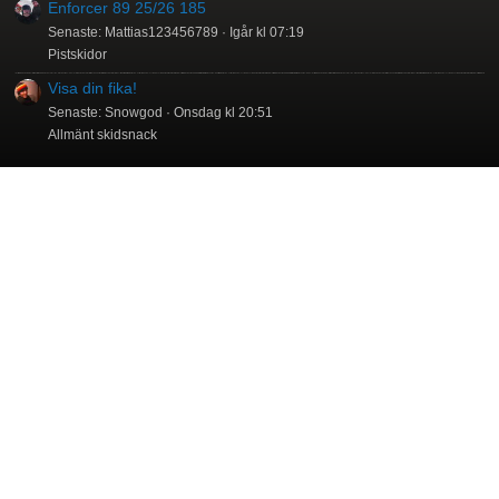
Enforcer 89 25/26 185
Senaste: Mattias123456789
Igår kl 07:19
Pistskidor
Visa din fika!
Senaste: Snowgod
Onsdag kl 20:51
Allmänt skidsnack