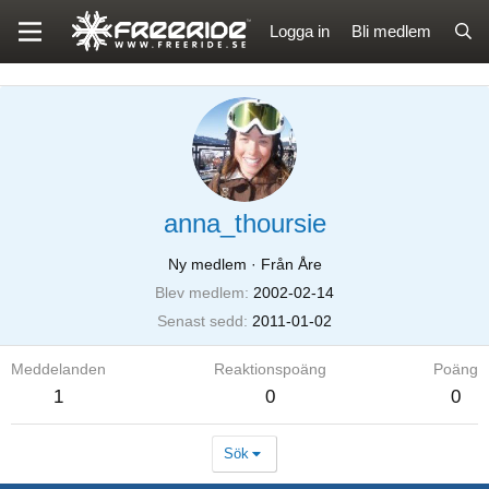
Logga in
Bli medlem
anna_thoursie
Ny medlem
·
Från Åre
Blev medlem
2002-02-14
Senast sedd
2011-01-02
Meddelanden
Reaktionspoäng
Poäng
1
0
0
Sök