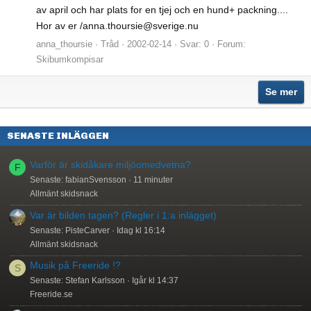
av april och har plats for en tjej och en hund+ packning....
Hor av er /anna.thoursie@sverige.nu
anna_thoursie
Tråd
2002-02-14
Svar: 0
Forum:
Skibumkompisar
Se mer
SENASTE INLÄGGEN
Varför är skidåkare miljöomedvetna?
F
Senaste: fabianSvensson
11 minuter
Allmänt skidsnack
Var är bilden tagen? (Regler i 1:a inlägget)
Senaste: PisteCarver
Idag kl 16:14
Allmänt skidsnack
Musik på Freeride !?
S
Senaste: Stefan Karlsson
Igår kl 14:37
Freeride.se