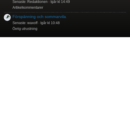
Senaste: Redaktionen
Igår kl 14:49
Artikelkommentarer
Förspänning och sommarvila.
Senaste: waxoff
Igår kl 10:48
Övrig utrustning