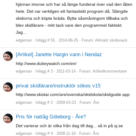
hjärnan imorse och har så länge funderat över vad den låten
hete. Det var verkligen ett fantastiskt program då. Slängde
skidorna och köpte bräda. Bytte såsmåningom tillbaka och
blev skidlärare - mkt tack vare den programmet faktiskt.
Jag...
edgeman
Inlägg # 55
2014-06-25
Forum:
Allmänt skidsnack
[Artikel] Janette Hargin vann i Nendaz
http://www.dubeywatch.com/en/
edgeman
Inlägg # 3
2011-03-14
Forum:
Artikelkommentarer
privat skidlärare/instruktör sökes v15
http://www.skistar.com/are/svenska/skidskola/skidguide.app
edgeman
Inlägg # 2
2009-03-23
Forum:
Åre
Pris för nattåg Göteborg - Åre?
Det varierar och är olika från dag till dag... så in på sj.se
edgeman
Inlägg # 4
2008-11-18
Forum:
Åre