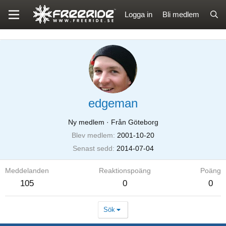
Logga in
Bli medlem
edgeman
Ny medlem
·
Från Göteborg
Blev medlem
2001-10-20
Senast sedd
2014-07-04
Meddelanden
Reaktionspoäng
Poäng
105
0
0
Sök