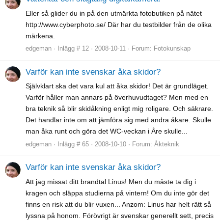
Eller så glider du in på den utmärkta fotobutiken på nätet
http://www.cyberphoto.se/ Där har du testbilder från de olika
märkena.
edgeman
Inlägg # 12
2008-10-11
Forum:
Fotokunskap
Varför kan inte svenskar åka skidor?
Självklart ska det vara kul att åka skidor! Det är grundläget.
Varför håller man annars på överhuvudtaget? Men med en
bra teknik så blir skidåkning enligt mig roligare. Och säkrare.
Det handlar inte om att jämföra sig med andra åkare. Skulle
man åka runt och göra det WC-veckan i Åre skulle...
edgeman
Inlägg # 65
2008-10-10
Forum:
Åkteknik
Varför kan inte svenskar åka skidor?
Att jag missat ditt brandtal Linus! Men du måste ta dig i
kragen och släppa studierna på vintern! Om du inte gör det
finns en risk att du blir vuxen... Anzom: Linus har helt rätt så
lyssna på honom. Förövrigt är svenskar generellt sett, precis