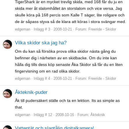
TigerShark är en mycket trevlig skida, med 168 får du ju en
skida mer åt slalomhållet än storslalom och vice versa. Jag
skulle köra på 168 percis som Kalle T säger, lite roligare och
de är såpass styva så de klara att köras i stora svängar med.
edgeman
Inlägg # 3
2008-10-21
Forum:
Freeride - Skidor
Vilka skidor ska jag ha?
Om du kan så försöka prova olika skidor nästa gång du
befinner dig i närheten av en skidbacke. Om du inte kan
hålla dig tills dess köp senaste Åka Skidor så får du en liten
fingervisning om en rad olika skidor.
edgeman
Inlägg # 4
2008-10-21
Forum:
Freeride - Skidor
Åkteknik-puder
Åk till pudersäkert ställe och ta en lektion. Its as simple as
that.
edgeman
Inlägg # 12
2008-10-16
Forum:
Åkteknik
Vattentät och slagtålig digitalkamera!