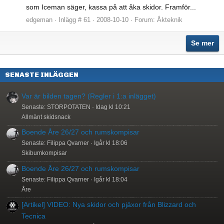
som Iceman säger, kassa på att åka skidor. Framför...
edgeman
Inlägg # 61
2008-10-10
Forum:
Åkteknik
Se mer
SENASTE INLÄGGEN
Var är bilden tagen? (Regler i 1:a inlägget)
Senaste: STORPOTATEN
Idag kl 10:21
Allmänt skidsnack
Boende Åre 26/27 och rumskompisar
Senaste: Filippa Qvarner
Igår kl 18:06
Skibumkompisar
Boende Åre 26/27 och rumskompisar
Senaste: Filippa Qvarner
Igår kl 18:04
Åre
[Artikel] VIDEO: Nya skidor och pjäxor från Blizzard och
Tecnica