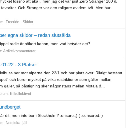
mycket lössnö att åka i, men jag det var just Zero Stranger 180 &
favoriter. Och Stranger var den roligare av dem två. Men hur
um:
Freeride - Skidor
per egna skidor – redan slutsålda
 trippel radie är säkert kanon, men vad betyder det?
m:
Artikelkommentarer
2-01-22 - 3 Platser
nibuss ner mot alperna den 22/1 och har plats över. Riktigt bestämt
öppet" och beror mycket på vilka restriktioner som gäller mellan
m gäller, så påstigning sker någonstans mellan Motala &...
orum:
Bilkollektivet
mundberget
dit, men inte bor i Stockholm? :unsure:;) ( :censored: )
um:
Nordiska fjäll