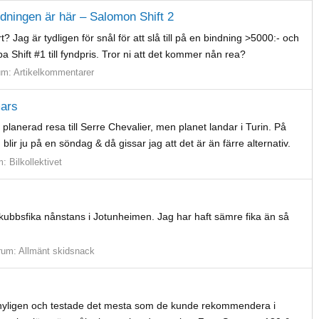
ndningen är här – Salomon Shift 2
? Jag är tydligen för snål för att slå till på en bindning >5000:- och
 Shift #1 till fyndpris. Tror ni att det kommer nån rea?
um:
Artikelkommentarer
mars
planerad resa till Serre Chevalier, men planet landar i Turin. På
ir ju på en söndag & då gissar jag att det är än färre alternativ.
m:
Bilkollektivet
bbsfika nånstans i Jotunheimen. Jag har haft sämre fika än så
rum:
Allmänt skidsnack
 nyligen och testade det mesta som de kunde rekommendera i