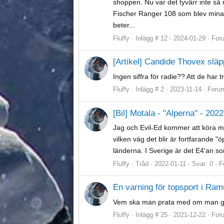
shoppen. Nu var det tyvärr inte så 
Fischer Ranger 108 som blev mina 
beter...
Fluffy
Inlägg # 12
2024-01-29
For
[Artikel] Candide Thovex släp
Ingen siffra för radie?? Att de har
Fluffy
Inlägg # 2
2023-11-14
Foru
[Bil] Motala - "Alperna" - 202
Jag och Evil-Ed kommer att köra mi
vilken väg det blir är fortfarande "
länderna. I Sverige är det E4'an so
Fluffy
Tråd
2022-01-11
Svar: 0
F
En varning för topsport i Ra
Vem ska man prata med om man går 
Fluffy
Inlägg # 25
2021-12-22
For