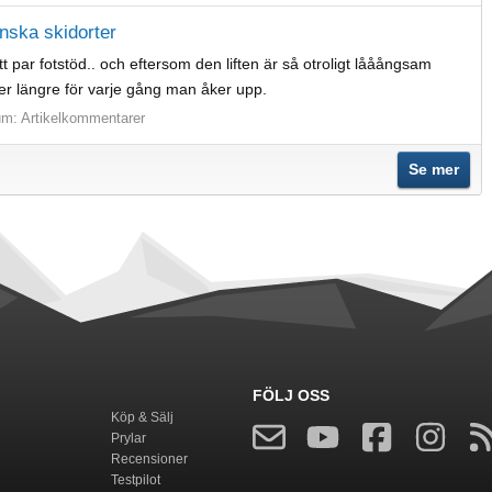
enska skidorter
t par fotstöd.. och eftersom den liften är så otroligt lååångsam
ter längre för varje gång man åker upp.
um:
Artikelkommentarer
Se mer
FÖLJ OSS
Köp & Sälj
Prylar
Recensioner
Testpilot