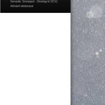
Senaste: Snowgod
Onsdag kl 20:51
Allmänt skidsnack