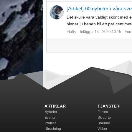
[Artikel] 60 nyheter i våra sv
Det skulle vara väldigt skönt med et
hinner ju benen bli ett par centime
Fluffy
Inlägg # 14
2020-10-15
For
ARTIKLAR
TJÄNSTER
Nyheter
Forum
Events
Skidorter
Profiler
Boende
Utrustning
Video