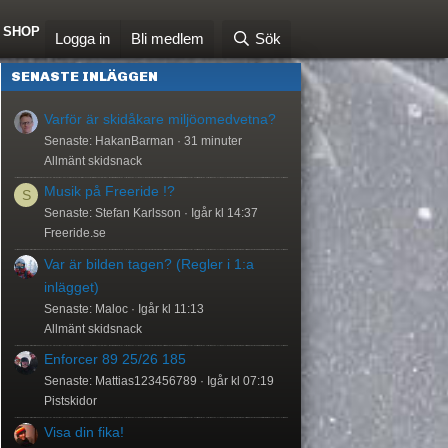
SHOP
Logga in
Bli medlem
Sök
SENASTE INLÄGGEN
Varför är skidåkare miljöomedvetna?
Senaste: HakanBarman
31 minuter
Allmänt skidsnack
Musik på Freeride !?
S
Senaste: Stefan Karlsson
Igår kl 14:37
Freeride.se
Var är bilden tagen? (Regler i 1:a
inlägget)
Senaste: Maloc
Igår kl 11:13
Allmänt skidsnack
Enforcer 89 25/26 185
Senaste: Mattias123456789
Igår kl 07:19
Pistskidor
Visa din fika!