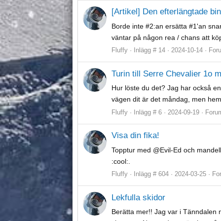
[Artikel] Den efterlängtade bi
Borde inte #2:an ersätta #1'an snart
väntar på någon rea / chans att köpa
Fluffy
Inlägg # 14
2024-10-14
For
Turin till Serre Chevalier 1o 
Hur löste du det? Jag har också en 
vägen dit är det måndag, men hem bl
Fluffy
Inlägg # 6
2024-09-19
Foru
Visa din fika!
Topptur med @Evil-Ed och mandelku
:cool:.
Fluffy
Inlägg # 604
2024-03-25
Fo
Lekfulla skidor
Berätta mer!! Jag var i Tänndalen