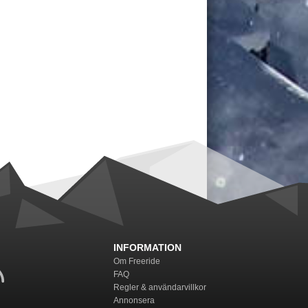
INFORMATION
Om Freeride
FAQ
Regler & användarvillkor
Annonsera