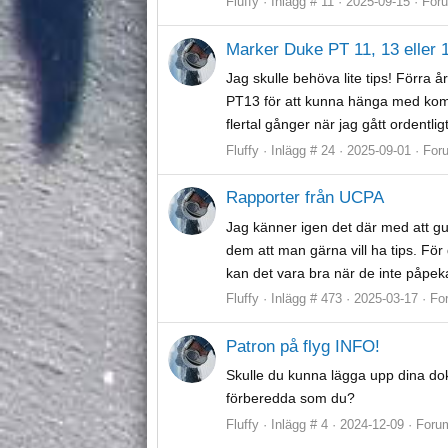
Fluffy
Inlägg # 11
2025-09-15
For
Marker Duke PT 11, 13 eller 
Jag skulle behöva lite tips! Förra 
PT13 för att kunna hänga med komp
flertal gånger när jag gått ordentlig
Fluffy
Inlägg # 24
2025-09-01
For
Rapporter från UCPA
Jag känner igen det där med att gui
dem att man gärna vill ha tips. Fö
kan det vara bra när de inte påpekar
Fluffy
Inlägg # 473
2025-03-17
Fo
Patron på flyg INFO!
Skulle du kunna lägga upp dina do
förberedda som du?
Fluffy
Inlägg # 4
2024-12-09
Foru