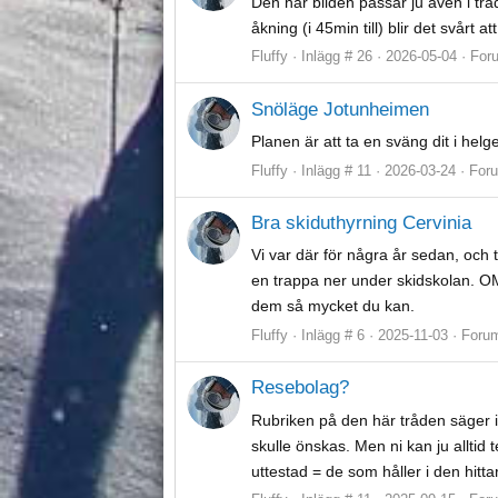
Den här bilden passar ju även i trå
åkning (i 45min till) blir det svårt att
Fluffy
Inlägg # 26
2026-05-04
For
Snöläge Jotunheimen
Planen är att ta en sväng dit i he
Fluffy
Inlägg # 11
2026-03-24
For
Bra skiduthyrning Cervinia
Vi var där för några år sedan, och
en trappa ner under skidskolan. OM
dem så mycket du kan.
Fluffy
Inlägg # 6
2025-11-03
Foru
Resebolag?
Rubriken på den här tråden säger i
skulle önskas. Men ni kan ju alltid t
uttestad = de som håller i den hittar 