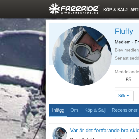
KÖP & SÄLJ
ART
Fluffy
Medlem
·
Fr
Blev medle
Senast sed
Meddeland
85
Sök
Inlägg
Om
Köp & Sälj
Recensioner
Var är det fortfarande bra sk