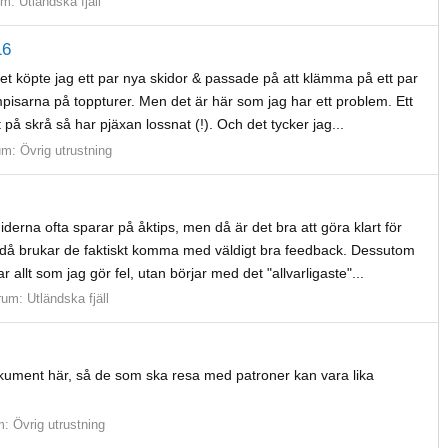
um:
Utländska fjäll
16
året köpte jag ett par nya skidor & passade på att klämma på ett par
isarna på toppturer. Men det är här som jag har ett problem. Ett
t på skrå så har pjäxan lossnat (!). Och det tycker jag...
um:
Övrig utrustning
derna ofta sparar på åktips, men då är det bra att göra klart för
r då brukar de faktiskt komma med väldigt bra feedback. Dessutom
 allt som jag gör fel, utan börjar med det "allvarligaste"...
rum:
Utländska fjäll
kument här, så de som ska resa med patroner kan vara lika
m:
Övrig utrustning