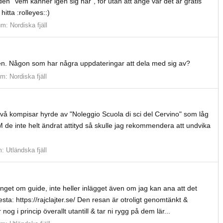
den "Vem känner igen sig här", för utan att ange var det är gratis
 hitta :rolleyes::)
um:
Nordiska fjäll
lgen. Någon som har några uppdateringar att dela med sig av?
um:
Nordiska fjäll
 två kompisar hyrde av "Noleggio Scuola di sci del Cervino" som låg
 de inte helt ändrat attityd så skulle jag rekommendera att undvika
m:
Utländska fjäll
nget om guide, inte heller inlägget även om jag kan ana att det
esta: https://rajclajter.se/ Den resan är otroligt genomtänkt &
nog i princip överallt utantill & tar ni rygg på dem lär...