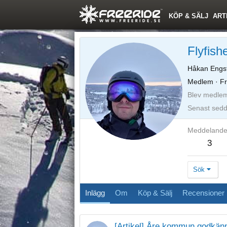
KÖP & SÄLJ
ART
Flyfish
Håkan Engs
Medlem
·
Fr
Blev medle
Senast sed
Meddeland
3
Sök
Inlägg
Om
Köp & Sälj
Recensioner
[Artikel] Åre kommun godkänn