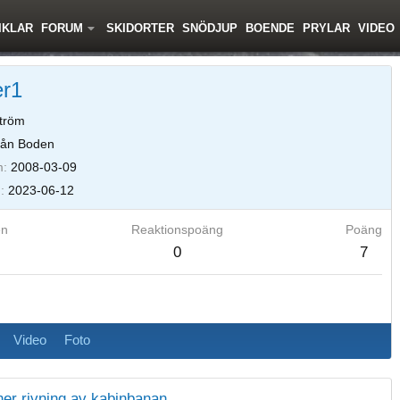
IKLAR
FORUM
SKIDORTER
SNÖDJUP
BOENDE
PRYLAR
VIDEO
er1
tröm
ån Boden
m
2008-03-09
d
2023-06-12
en
Reaktionspoäng
Poäng
0
7
Video
Foto
er rivning av kabinbanan