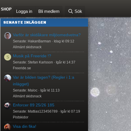
SHOP
Logga in
Bli medlem
Sök
SENASTE INLÄGGEN
Varför är skidåkare miljöomedvetna?
Senaste: HakanBarman
Idag kl 09:12
Allmänt skidsnack
Musik på Freeride !?
S
Senaste: Stefan Karlsson
Igår kl 14:37
Freeride.se
Var är bilden tagen? (Regler i 1:a
inlägget)
Senaste: Maloc
Igår kl 11:13
Allmänt skidsnack
Enforcer 89 25/26 185
Senaste: Mattias123456789
Igår kl 07:19
Pistskidor
Visa din fika!