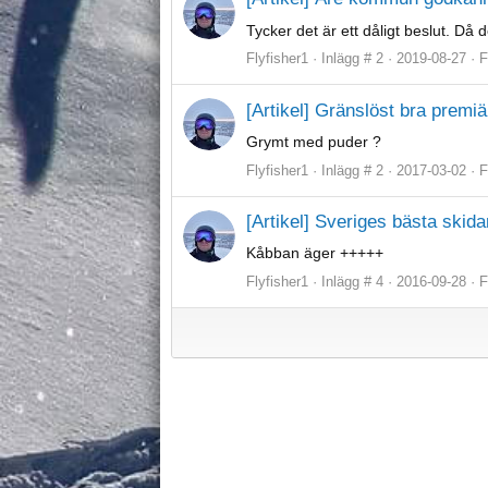
Tycker det är ett dåligt beslut. D
Flyfisher1
Inlägg # 2
2019-08-27
F
[Artikel] Gränslöst bra premiä
Grymt med puder ?
Flyfisher1
Inlägg # 2
2017-03-02
F
[Artikel] Sveriges bästa skid
Kåbban äger +++++
Flyfisher1
Inlägg # 4
2016-09-28
F