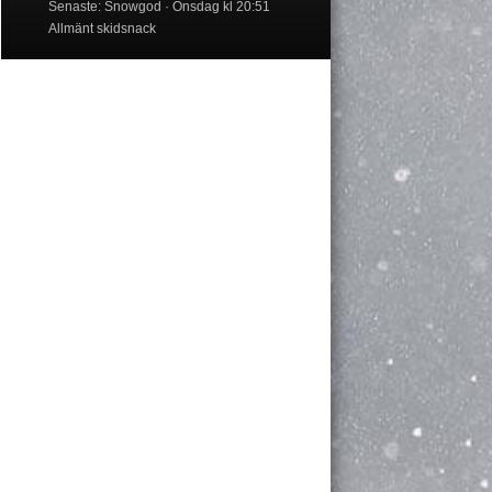
Senaste: Snowgod
Onsdag kl 20:51
Allmänt skidsnack