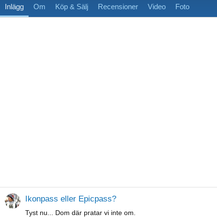
Inlägg
Om
Köp & Sälj
Recensioner
Video
Foto
Ikonpass eller Epicpass?
Tyst nu... Dom där pratar vi inte om.