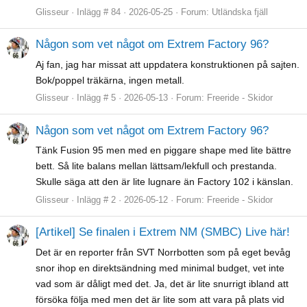
Glisseur
Inlägg # 84
2026-05-25
Forum:
Utländska fjäll
Någon som vet något om Extrem Factory 96?
Aj fan, jag har missat att uppdatera konstruktionen på sajten.
Bok/poppel träkärna, ingen metall.
Glisseur
Inlägg # 5
2026-05-13
Forum:
Freeride - Skidor
Någon som vet något om Extrem Factory 96?
Tänk Fusion 95 men med en piggare shape med lite bättre
bett. Så lite balans mellan lättsam/lekfull och prestanda.
Skulle säga att den är lite lugnare än Factory 102 i känslan.
Glisseur
Inlägg # 2
2026-05-12
Forum:
Freeride - Skidor
[Artikel] Se finalen i Extrem NM (SMBC) Live här!
Det är en reporter från SVT Norrbotten som på eget bevåg
snor ihop en direktsändning med minimal budget, vet inte
vad som är dåligt med det. Ja, det är lite snurrigt ibland att
försöka följa med men det är lite som att vara på plats vid