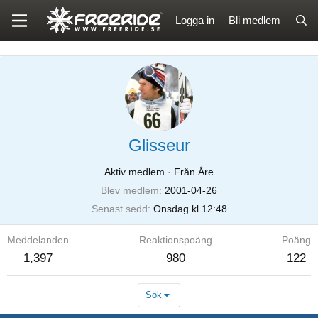
Logga in
Bli medlem
Glisseur
Aktiv medlem
·
Från Åre
Blev medlem
2001-04-26
Senast sedd
Onsdag kl 12:48
Meddelanden
Reaktionspoäng
Poäng
1,397
980
122
Sök