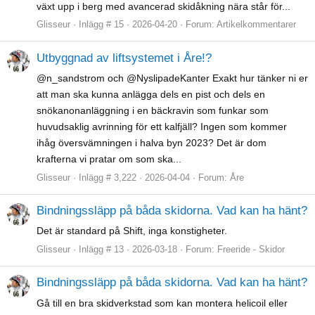
växt upp i berg med avancerad skidåkning nära står för...
Glisseur
Inlägg # 15
2026-04-20
Forum:
Artikelkommentarer
Utbyggnad av liftsystemet i Åre!?
@n_sandstrom och @NyslipadeKanter Exakt hur tänker ni er
att man ska kunna anlägga dels en pist och dels en
snökanonanläggning i en bäckravin som funkar som
huvudsaklig avrinning för ett kalfjäll? Ingen som kommer
ihåg översvämningen i halva byn 2023? Det är dom
krafterna vi pratar om som ska...
Glisseur
Inlägg # 3,222
2026-04-04
Forum:
Åre
Bindningssläpp på båda skidorna. Vad kan ha hänt?
Det är standard på Shift, inga konstigheter.
Glisseur
Inlägg # 13
2026-03-18
Forum:
Freeride - Skidor
Bindningssläpp på båda skidorna. Vad kan ha hänt?
Gå till en bra skidverkstad som kan montera helicoil eller