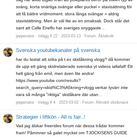
sväng, korta snärtiga svängar eller puckel = stavisättning för
att få bättre vridmoment. stora långa svängar = aldrig
stavistättning. Men är väl lite av en smaksak. Dock står det
sant att Calle Eneflo har sveriges snyggaste...
jeppenator
Inlägg # 22
2023-03-13
Forum:
Åkteknik
Svenska youtubekanaler på svenska
har du testat att söka på t.ex skidåkning vlogg? då kommer
de upp ett gäng skidrelaterade svenska yt videos iallafall! Ett
helt gäng från emil, men även lite andra!
https://www.youtube.com/results?
search_query=skid%C3%A5kning+vlogg verkar tyvärr inte
vara så många "riktiga" skidåkare där utan...
jeppenator
Inlägg # 4
2023-03-02
Forum:
Allmänt skidsnack
Strategier i liftkön - All is fair..!
Vad jag älskar freerides forum när dessa trådar kommer
fram! Påminner så galet mycket om TJOCKISENS GUIDE