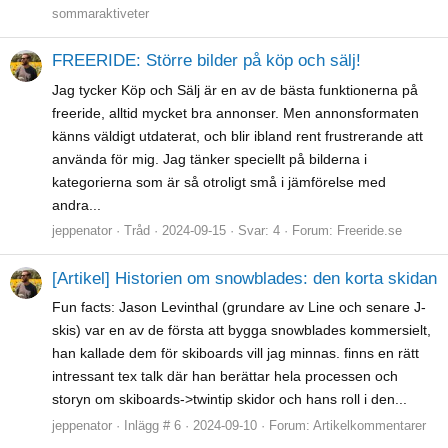
sommaraktiveter
FREERIDE: Större bilder på köp och sälj!
Jag tycker Köp och Sälj är en av de bästa funktionerna på
freeride, alltid mycket bra annonser. Men annonsformaten
känns väldigt utdaterat, och blir ibland rent frustrerande att
använda för mig. Jag tänker speciellt på bilderna i
kategorierna som är så otroligt små i jämförelse med
andra...
jeppenator
Tråd
2024-09-15
Svar: 4
Forum:
Freeride.se
[Artikel] Historien om snowblades: den korta skidan
Fun facts: Jason Levinthal (grundare av Line och senare J-
skis) var en av de första att bygga snowblades kommersielt,
han kallade dem för skiboards vill jag minnas. finns en rätt
intressant tex talk där han berättar hela processen och
storyn om skiboards->twintip skidor och hans roll i den...
jeppenator
Inlägg # 6
2024-09-10
Forum:
Artikelkommentarer