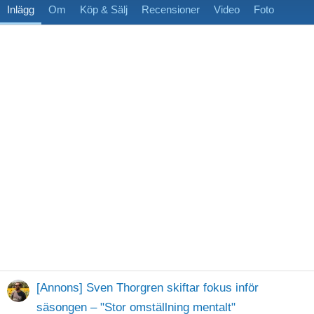
Inlägg
Om
Köp & Sälj
Recensioner
Video
Foto
[Annons] Sven Thorgren skiftar fokus inför
säsongen – "Stor omställning mentalt"