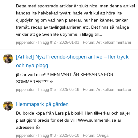
Detta med sponsrade artiklar är sjukt nice, men denna artikel
kändes lite halvbakad tyvärr, hade varit kul att höra lite
djupdykning om vad han planerar, hur han känner, tankar
framåt. recap av tävlingskarriären etc. Det finns så många
vinklar att ge Sven lite utrymme, i tillägg till...
jeppenator
Inlägg # 2
2026-01-03
Forum:
Artikelkommentarer
[Artikel] Nya Freeride-shoppen är live – fler tryck
och nya plagg
jäklar vad nice!!!! MEN VART ÄR KEPSARNA FÖR
SOMMAREN??? ⭐
jeppenator
Inlägg # 5
2025-05-18
Forum:
Artikelkommentarer
Hemmapark på gården
Du borde köpa från Lars på bioski! Han tillverkar och säljer
plast gjord precis för det du vill! Www.summerski.se är
adressen 👍
jeppenator
Inlägg # 3
2025-05-10
Forum:
Övriga