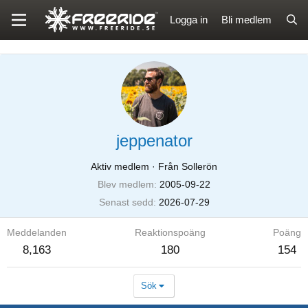
Logga in
Bli medlem
jeppenator
Aktiv medlem
·
Från Sollerön
Blev medlem
2005-09-22
Senast sedd
2026-07-29
Meddelanden
Reaktionspoäng
Poäng
8,163
180
154
Sök