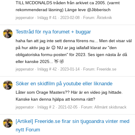
TILL MCDONALDS tråden från arkivet ca 2005. (varmt
rekommenderad läsning) Länge leve @Jibberisch
jeppenator
Inlägg # 41
2023-02-08
Forum:
Åkteknik
Testtråd för nya forumet + buggar
haha fan att jag inte sett denna förens nu... Men det visar väl
på hur aktiv jag är 😉 NU ar jag iallafall klarat av "den
obligatoriska formu-posten" för 2023. Ses igen nästa år då
eller kanske 2025... 👋 🤣
jeppenator
Inlägg # 42
2023-01-14
Forum:
Freeride.se
Söker en skidfilm på youtube eller liknande
Låter som Orage Masters?? Här är en video jag hittade.
Kanske kan denna hjälpa att komma rätt?
jeppenator
Inlägg # 2
2021-02-05
Forum:
Allmänt skidsnack
[Artikel] Freeride.se firar sin tjugoandra vinter med
nytt Forum