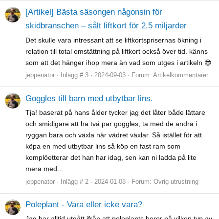
[Artikel] Bästa säsongen någonsin för
skidbranschen – sålt liftkort för 2,5 miljarder
Det skulle vara intressant att se liftkortsprisernas ökning i
relation till total omstättning på liftkort också över tid. känns
som att det hänger ihop mera än vad som utges i artikeln 😎
jeppenator
Inlägg # 3
2024-09-03
Forum:
Artikelkommentarer
Goggles till barn med utbytbar lins.
Tja! baserat på hans ålder tycker jag det låter både lättare
och smidigare att ha två par goggles, ta med de andra i
ryggan bara och växla när vädret växlar. Så istället för att
köpa en med utbytbar lins så köp en fast ram som
komplöetterar det han har idag, sen kan ni ladda på lite
mera med...
jeppenator
Inlägg # 2
2024-01-08
Forum:
Övrig utrustning
Poleplant - Vara eller icke vara?
Jag har alltid utgått ifrån att poleplants beror på vilken typ av