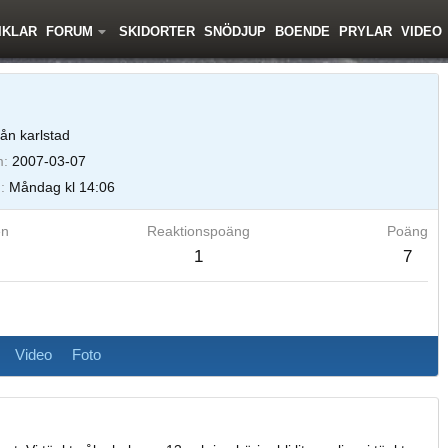
IKLAR
FORUM
SKIDORTER
SNÖDJUP
BOENDE
PRYLAR
VIDEO
ån karlstad
m
2007-03-07
d
Måndag kl 14:06
en
Reaktionspoäng
Poäng
1
7
Video
Foto