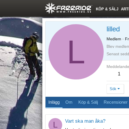
KÖP & SÄLJ
ART
lilled
L
Medlem
·
Fr
Blev medle
Senast sed
Meddeland
1
Sök
Inlägg
Om
Köp & Sälj
Recensioner
Vart ska man åka?
L