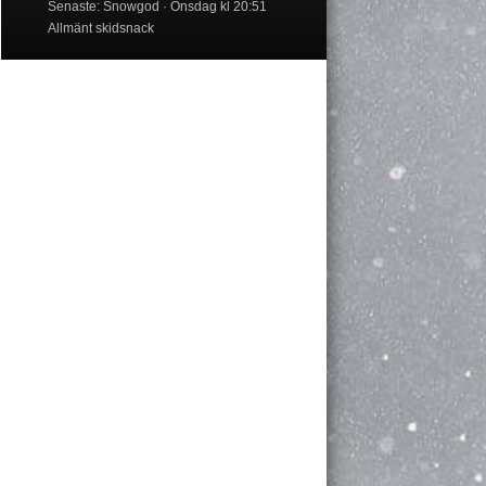
Senaste: Snowgod
Onsdag kl 20:51
Allmänt skidsnack