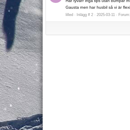
Har tyvärr inga tips utan bumpar mes
Gausta men har husbil så vi är flexi
lilled
Inlägg # 2
2025-03-11
Forum