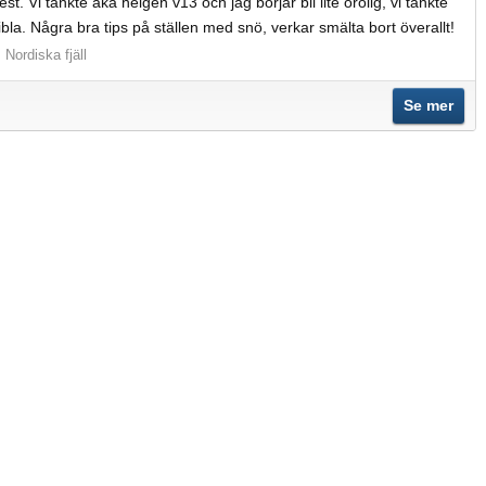
t. Vi tänkte åka helgen v13 och jag börjar bli lite orolig, vi tänkte
bla. Några bra tips på ställen med snö, verkar smälta bort överallt!
:
Nordiska fjäll
Se mer