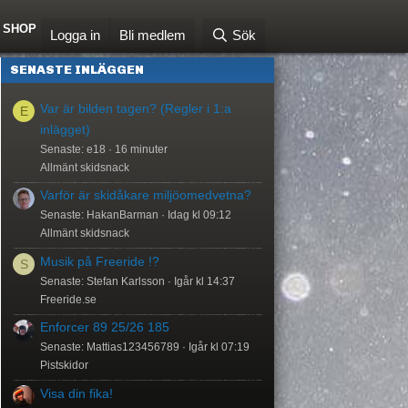
SHOP
Logga in
Bli medlem
Sök
SENASTE INLÄGGEN
Var är bilden tagen? (Regler i 1:a
E
inlägget)
Senaste: e18
16 minuter
Allmänt skidsnack
Varför är skidåkare miljöomedvetna?
Senaste: HakanBarman
Idag kl 09:12
Allmänt skidsnack
Musik på Freeride !?
S
Senaste: Stefan Karlsson
Igår kl 14:37
Freeride.se
Enforcer 89 25/26 185
Senaste: Mattias123456789
Igår kl 07:19
Pistskidor
Visa din fika!