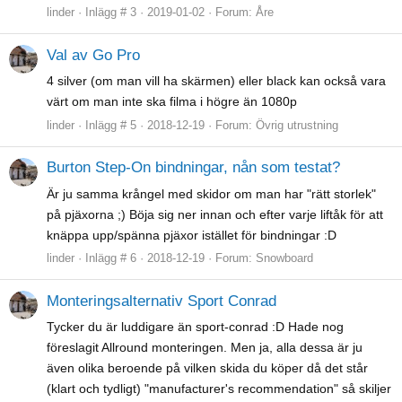
linder
Inlägg # 3
2019-01-02
Forum:
Åre
Val av Go Pro
4 silver (om man vill ha skärmen) eller black kan också vara
värt om man inte ska filma i högre än 1080p
linder
Inlägg # 5
2018-12-19
Forum:
Övrig utrustning
Burton Step-On bindningar, nån som testat?
Är ju samma krångel med skidor om man har "rätt storlek"
på pjäxorna ;) Böja sig ner innan och efter varje liftåk för att
knäppa upp/spänna pjäxor istället för bindningar :D
linder
Inlägg # 6
2018-12-19
Forum:
Snowboard
Monteringsalternativ Sport Conrad
Tycker du är luddigare än sport-conrad :D Hade nog
föreslagit Allround monteringen. Men ja, alla dessa är ju
även olika beroende på vilken skida du köper då det står
(klart och tydligt) "manufacturer's recommendation" så skiljer