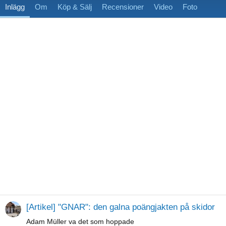
Inlägg
Om
Köp & Sälj
Recensioner
Video
Foto
[Artikel] "GNAR": den galna poängjakten på skidor
Adam Müller va det som hoppade