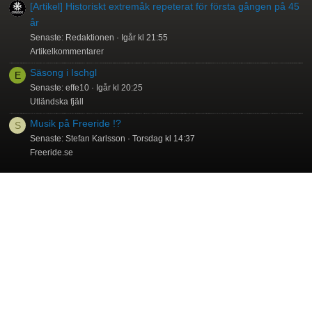
[Artikel] Historiskt extremåk repeterat för första gången på 45
år
Senaste: Redaktionen
Igår kl 21:55
Artikelkommentarer
Säsong i Ischgl
E
Senaste: effe10
Igår kl 20:25
Utländska fjäll
Musik på Freeride !?
S
Senaste: Stefan Karlsson
Torsdag kl 14:37
Freeride.se