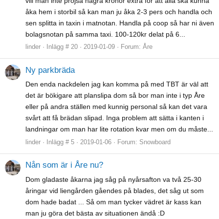
vill man inte pröjsa några kronor extra för att alla ska kunna
åka hem i storbil så kan man ju åka 2-3 pers och handla och
sen splitta in taxin i matnotan. Handla på coop så har ni även
bolagsnotan på samma taxi. 100-120kr delat på 6...
linder
Inlägg # 20
2019-01-09
Forum:
Åre
Ny parkbräda
Den enda nackdelen jag kan komma på med TBT är väl att
det är bökigare att planslipa dom så bor man inte i typ Åre
eller på andra ställen med kunnig personal så kan det vara
svårt att få brädan slipad. Inga problem att sätta i kanten i
landningar om man har lite rotation kvar men om du måste...
linder
Inlägg # 5
2019-01-06
Forum:
Snowboard
Nån som är i Åre nu?
Dom gladaste åkarna jag såg på nyårsafton va två 25-30
åringar vid liengården gåendes på blades, det såg ut som
dom hade badat ... Så om man tycker vädret är kass kan
man ju göra det bästa av situationen ändå :D