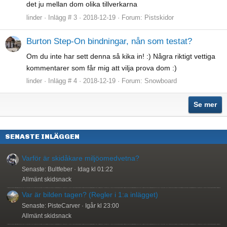
det ju mellan dom olika tillverkarna
linder
Inlägg # 3
2018-12-19
Forum:
Pistskidor
Burton Step-On bindningar, nån som testat?
Om du inte har sett denna så kika in! :) Några riktigt vettiga
kommentarer som får mig att vilja prova dom :)
linder
Inlägg # 4
2018-12-19
Forum:
Snowboard
Se mer
SENASTE INLÄGGEN
Varför är skidåkare miljöomedvetna?
Senaste: Bultfeber
Idag kl 01:22
Allmänt skidsnack
Var är bilden tagen? (Regler i 1:a inlägget)
Senaste: PisteCarver
Igår kl 23:00
Allmänt skidsnack