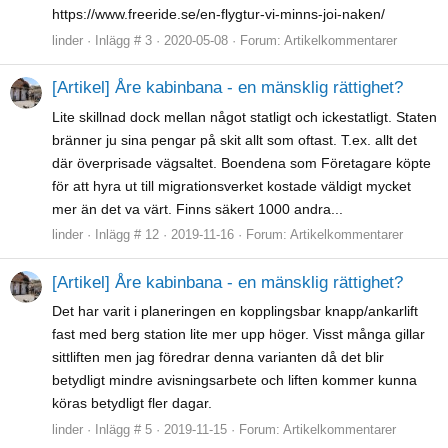
https://www.freeride.se/en-flygtur-vi-minns-joi-naken/
linder
Inlägg # 3
2020-05-08
Forum:
Artikelkommentarer
[Artikel] Åre kabinbana - en mänsklig rättighet?
Lite skillnad dock mellan något statligt och ickestatligt. Staten
bränner ju sina pengar på skit allt som oftast. T.ex. allt det
där överprisade vägsaltet. Boendena som Företagare köpte
för att hyra ut till migrationsverket kostade väldigt mycket
mer än det va värt. Finns säkert 1000 andra...
linder
Inlägg # 12
2019-11-16
Forum:
Artikelkommentarer
[Artikel] Åre kabinbana - en mänsklig rättighet?
Det har varit i planeringen en kopplingsbar knapp/ankarlift
fast med berg station lite mer upp höger. Visst många gillar
sittliften men jag föredrar denna varianten då det blir
betydligt mindre avisningsarbete och liften kommer kunna
köras betydligt fler dagar.
linder
Inlägg # 5
2019-11-15
Forum:
Artikelkommentarer