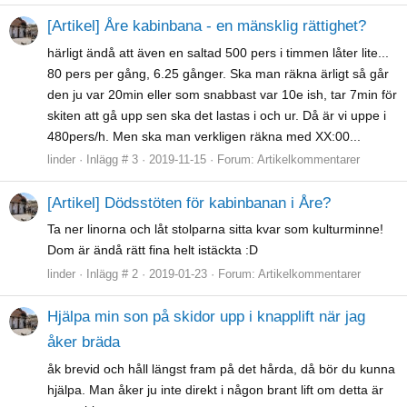
[Artikel] Åre kabinbana - en mänsklig rättighet?
härligt ändå att även en saltad 500 pers i timmen låter lite...
80 pers per gång, 6.25 gånger. Ska man räkna ärligt så går
den ju var 20min eller som snabbast var 10e ish, tar 7min för
skiten att gå upp sen ska det lastas i och ur. Då är vi uppe i
480pers/h. Men ska man verkligen räkna med XX:00...
linder
Inlägg # 3
2019-11-15
Forum:
Artikelkommentarer
[Artikel] Dödsstöten för kabinbanan i Åre?
Ta ner linorna och låt stolparna sitta kvar som kulturminne!
Dom är ändå rätt fina helt istäckta :D
linder
Inlägg # 2
2019-01-23
Forum:
Artikelkommentarer
Hjälpa min son på skidor upp i knapplift när jag
åker bräda
åk brevid och håll längst fram på det hårda, då bör du kunna
hjälpa. Man åker ju inte direkt i någon brant lift om detta är