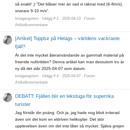
så exakt! ;) "Det blåser mer än vad vi räknat med (6-8m/s),
snarare 9-10 m/s".
listagangstern
Inlägg # 2
2025-04-13
Forum:
Artikelkommentarer
[Artikel] Topptur på Helags – världens vackraste
fjäll?
Är det inte mycket återanvändande av gammalt material på
freeride nuförtiden? Denna artikel kan man dessutom tro är
ny då det står 2025-04-07 som datum.
listagangstern
Inlägg # 4
2025-04-07
Forum:
Artikelkommentarer
DEBATT: Fjällen blir en lekstuga för superrika
turister
Jag förstår din poäng. Och ja, jag hade nog blivit irriterad
även om det kom en eldriven helikopter. Det stör
upplevelsen även om det inte låter så mycket. Själva grejen