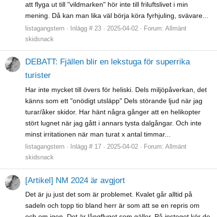
att flyga ut till "vildmarken" hör inte till friluftslivet i min
mening. Då kan man lika väl börja köra fyrhjuling, svävare...
listagangstern
Inlägg # 23
2025-04-02
Forum:
Allmänt
skidsnack
DEBATT: Fjällen blir en lekstuga för superrika
turister
Har inte mycket till övers för heliski. Dels miljöpåverkan, det
känns som ett "onödigt utsläpp" Dels störande ljud när jag
turar/åker skidor. Har hänt några gånger att en helikopter
stört lugnet när jag gått i annars tysta dalgångar. Och inte
minst irritationen när man turat x antal timmar...
listagangstern
Inlägg # 17
2025-04-02
Forum:
Allmänt
skidsnack
[Artikel] NM 2024 är avgjort
Det är ju just det som är problemet. Kvalet går alltid på
sadeln och topp tio bland herr är som att se en repris om
och om igen. Det är långflyget som gäller. På insteget kör de