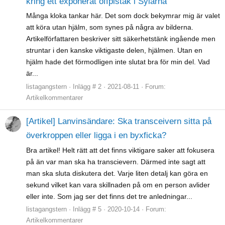
kring ett exponerat offpiståk i Sylarna
Många kloka tankar här. Det som dock bekymrar mig är valet
att köra utan hjälm, som synes på några av bilderna.
Artikelförfattaren beskriver sitt säkerhetstänk ingående men
struntar i den kanske viktigaste delen, hjälmen. Utan en
hjälm hade det förmodligen inte slutat bra för min del. Vad
är...
listagangstern
Inlägg # 2
2021-08-11
Forum:
Artikelkommentarer
[Artikel] Lanvinsändare: Ska transceivern sitta på
överkroppen eller ligga i en byxficka?
Bra artikel! Helt rätt att det finns viktigare saker att fokusera
på än var man ska ha transcievern. Därmed inte sagt att
man ska sluta diskutera det. Varje liten detalj kan göra en
sekund vilket kan vara skillnaden på om en person avlider
eller inte. Som jag ser det finns det tre anledningar...
listagangstern
Inlägg # 5
2020-10-14
Forum:
Artikelkommentarer