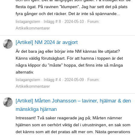
flesta ögat. På ravinen "klumpen". Jag har sett det på plats
fyra gånger och det räcker. Det är inte så spännande...
listagangstern
Inlägg # 8
2024-05-10
Forum:
Artikelkommentarer
[Artikel] NM 2024 är avgjort
Är det bara jag eller börjar inte NM kännas lite uttjatat?
Känns väldig förutsägbart. För att hamna i toppen är det
några klippor du "måste" hoppa, det finns inte så många
alternativ.
listagangstern
Inlägg # 4
2024-05-09
Forum:
Artikelkommentarer
[Artikel] Mårten Johansson – laviner, hjälmar & den
mänskliga hjärnan
Intressant! Två saker reagerade jag på; Mårten nämner
hjälmen som en oerhört viktig del i utrustningen, en sak som
det känns som att det pratas allt mer om. Nästa generations