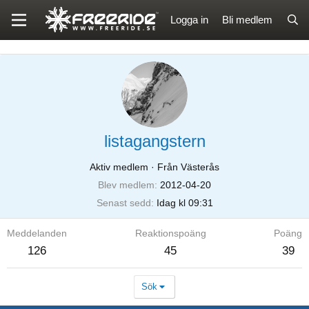
Logga in
Bli medlem
listagangstern
Aktiv medlem
·
Från Västerås
Blev medlem
2012-04-20
Senast sedd
Idag kl 09:31
Meddelanden
Reaktionspoäng
Poäng
126
45
39
Sök