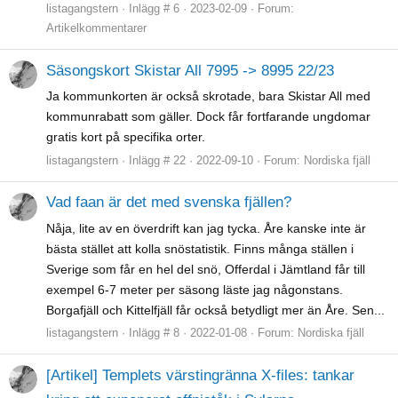
listagangstern
Inlägg # 6
2023-02-09
Forum:
Artikelkommentarer
Säsongskort Skistar All 7995 -> 8995 22/23
Ja kommunkorten är också skrotade, bara Skistar All med
kommunrabatt som gäller. Dock får fortfarande ungdomar
gratis kort på specifika orter.
listagangstern
Inlägg # 22
2022-09-10
Forum:
Nordiska fjäll
Vad faan är det med svenska fjällen?
Nåja, lite av en överdrift kan jag tycka. Åre kanske inte är
bästa stället att kolla snöstatistik. Finns många ställen i
Sverige som får en hel del snö, Offerdal i Jämtland får till
exempel 6-7 meter per säsong läste jag någonstans.
Borgafjäll och Kittelfjäll får också betydligt mer än Åre. Sen...
listagangstern
Inlägg # 8
2022-01-08
Forum:
Nordiska fjäll
[Artikel] Templets värstingränna X-files: tankar