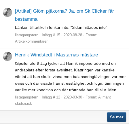
[Artikel] Glöm pjäxorna? Ja, om SkiClicker får
bestämma
Länken till artikeln funkar inte. "Sidan hittades inte"
listagangstern
Inlägg # 15
2020-08-28
Forum:
Artikelkommentarer
Henrik Windstedt i Mästarnas mästare
!Spoiler alert! Jag tycker att Henrik imponerade med en
andraplats efter första avsnittet. Klättringen var kanske
väntat att han skulle vinna men balanseringtävlingen var mer
oviss och där visade han stresstålighet och lugn. Simningen
var lite mer kondition och där tröttnade han till slut. Men...
listagangstern
Inlägg # 12
2020-03-30
Forum:
Allmänt
skidsnack
Se mer