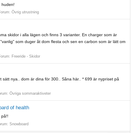
n huden!
Forum:
Övrig utrustning
ma skidor i alla lägen och finns 3 varianter. En charger som är
n "vanlig" som duger åt dom flesta och sen en carbon som är lätt om
Forum:
Freeride - Skidor
t sätt nya.. dom är dina för 300.. Såna här.. * 699 är nypriset på
orum:
Övriga sommaraktiveter
oard of health
 på!!
orum:
Snowboard