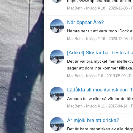
https://www.op.se/artikel/nu-ar-de
MacBeth
Inlägg # 18
2020-12-08
När öppnar Åre?
Hamre ser ut att vara redo. Dock ä
MacBeth
Inlägg # 16
2020-12-08
[Artikel] Skistar har beslutat 
Det är väl bra mycket mer ineffektiv
säger att dom inte kommer tillbaka. 
MacBeth
Inlägg # 6
2019-05-09
F
Lättåkta all mountainskidor- T
Armada tst w eller så väntar du til
MacBeth
Inlägg # 11
2017-04-14
Är mjölk bra att dricka?
Det är bara människan av alla däggd