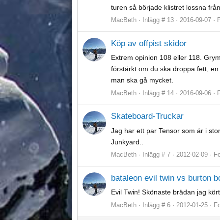
turen så började klistret lossna frå
MacBeth
Inlägg # 13
2016-09-07
Köp av offpist skidor
Extrem opinion 108 eller 118. Grym
förstärkt om du ska droppa fett, e
man ska gå mycket.
MacBeth
Inlägg # 14
2016-09-06
Skateboard-Truckar
Jag har ett par Tensor som är i stor
Junkyard..
MacBeth
Inlägg # 7
2012-02-09
F
bataleon evil twin vs burton b
Evil Twin! Skönaste brädan jag kört
MacBeth
Inlägg # 6
2012-01-25
F