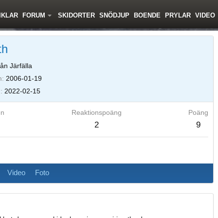
IKLAR
FORUM
SKIDORTER
SNÖDJUP
BOENDE
PRYLAR
VIDEO
th
ån Järfälla
m
2006-01-19
d
2022-02-15
en
Reaktionspoäng
Poäng
2
9
Video
Foto