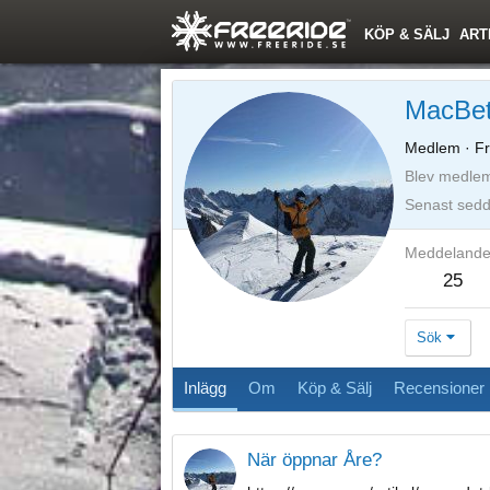
KÖP & SÄLJ
ART
MacBe
Medlem
·
Fr
Blev medle
Senast sed
Meddeland
25
Sök
Inlägg
Om
Köp & Sälj
Recensioner
När öppnar Åre?