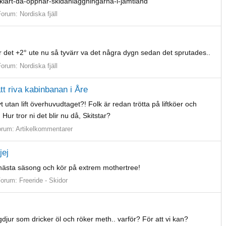
t-klart-da-oppnar-skidanlaggningarna-i-jamtland
Forum:
Nordiska fjäll
r det +2° ute nu så tyvärr va det några dygn sedan det sprutades..
Forum:
Nordiska fjäll
att riva kabinbanan i Åre
t utan lift överhuvudtaget?! Folk är redan trötta på liftköer och
Hur tror ni det blir nu då, Skitstar?
orum:
Artikelkommentarer
jej
l nästa säsong och kör på extrem mothertree!
Forum:
Freeride - Skidor
jur som dricker öl och röker meth.. varför? För att vi kan?