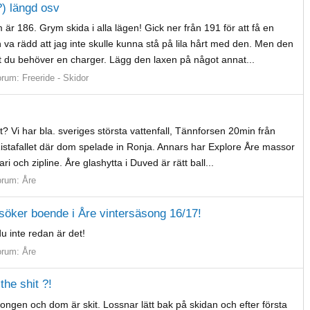
) längd osv
r 186. Grym skida i alla lägen! Gick ner från 191 för att få en
va rädd att jag inte skulle kunna stå på lila hårt med den. Men den
att du behöver en charger. Lägg den laxen på något annat...
orum:
Freeride - Skidor
et? Vi har bla. sveriges största vattenfall, Tännforsen 20min från
 Ristafallet där dom spelade in Ronja. Annars har Explore Åre massor
i och zipline. Åre glashytta i Duved är rätt ball...
orum:
Åre
öker boende i Åre vintersäsong 16/17!
u inte redan är det!
orum:
Åre
the shit ?!
ongen och dom är skit. Lossnar lätt bak på skidan och efter första