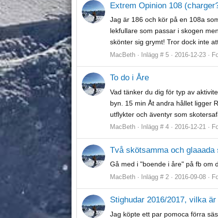
Extrem Opinion 108 (charger?
Jag är 186 och kör på en 108a som ä
lekfullare som passar i skogen men 
skönter sig grymt! Tror dock inte 
MacBeth
Inlägg # 5
2016-12-23
F
To do i Åre
Vad tänker du dig för typ av aktivit
byn. 15 min Åt andra hållet ligger
utflykter och äventyr som skotersafar
MacBeth
Inlägg # 4
2016-12-21
F
Två skötsamma och glaaada s
Gå med i "boende i åre" på fb om d
MacBeth
Inlägg # 2
2016-09-08
F
Stighudar 2016/2017, vilka är 
Jag köpte ett par pomoca förra säs