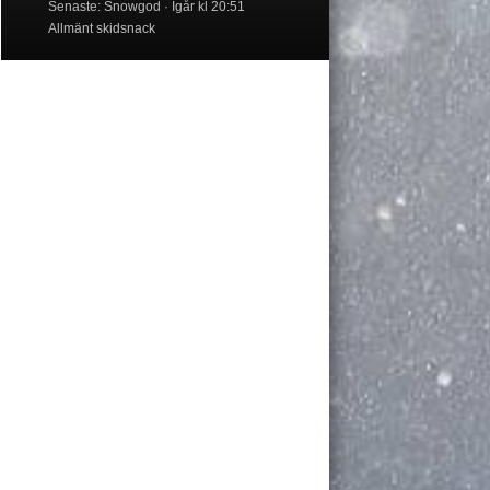
Senaste: Snowgod
Igår kl 20:51
Allmänt skidsnack