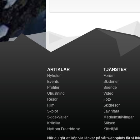
ARTIKLAR
TJÄNSTER
Nyheter
Forum
Events
Skidorter
Profiler
Boende
Utrustning
Video
Resor
Foto
Film
Skidresor
Skolor
Lavinfara
Skidskvaller
Medlemstävlingar
Krönika
Säfsen
Nytt om Freeride.se
Kittelfjäll
När du gör ett köp via länkar på vår webbplats får vi ibla