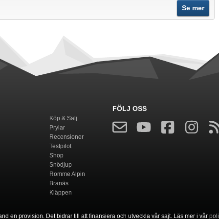
Se mer
FÖLJ OSS
Köp & Sälj
Prylar
Recensioner
Testpilot
Shop
Snödjup
Romme Alpin
Branäs
Kläppen
nd en provision. Det bidrar till att finansiera och utveckla vår sajt. Läs mer i vår
pol