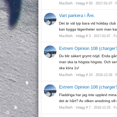
MacBeth
Inlägg # 50
2017-01-07
Vart parkera i Åre.
Det är väl typ bara vid holiday cl
kan bygga lägenheter som man kan s
MacBeth
Inlägg # 3
2017-01-07
F
Extrem Opinion 108 (charger?
Du blir säkert grymt nöjd. Enda g
man ska ta högsta högsta. Och sen 
ska köra 1v!
MacBeth
Inlägg # 10
2016-12-26
Extrem Opinion 108 (charger?
Fladdriga har jag inte upplevt mina
det är hårt? Av vilken anedning vil
MacBeth
Inlägg # 7
2016-12-25
F