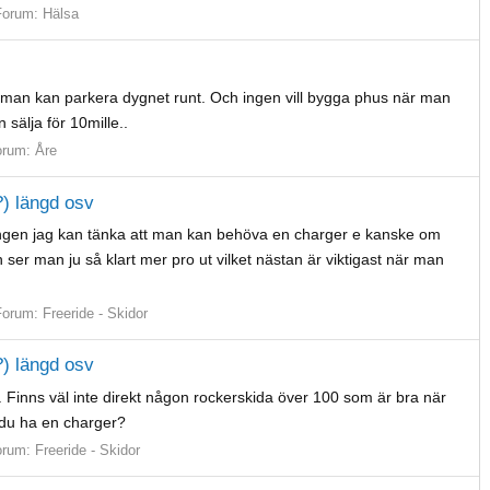
Forum:
Hälsa
ub man kan parkera dygnet runt. Och ingen vill bygga phus när man
älja för 10mille..
orum:
Åre
) längd osv
ången jag kan tänka att man kan behöva en charger e kanske om
ser man ju så klart mer pro ut vilket nästan är viktigast när man
Forum:
Freeride - Skidor
) längd osv
. Finns väl inte direkt någon rockerskida över 100 som är bra när
l du ha en charger?
orum:
Freeride - Skidor