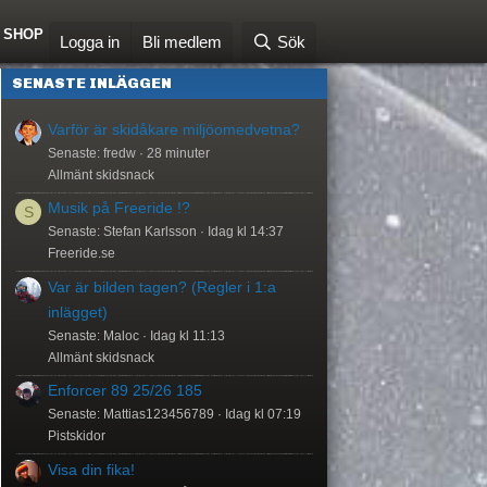
SHOP
Logga in
Bli medlem
Sök
SENASTE INLÄGGEN
Varför är skidåkare miljöomedvetna?
Senaste: fredw
28 minuter
Allmänt skidsnack
Musik på Freeride !?
S
Senaste: Stefan Karlsson
Idag kl 14:37
Freeride.se
Var är bilden tagen? (Regler i 1:a
inlägget)
Senaste: Maloc
Idag kl 11:13
Allmänt skidsnack
Enforcer 89 25/26 185
Senaste: Mattias123456789
Idag kl 07:19
Pistskidor
Visa din fika!