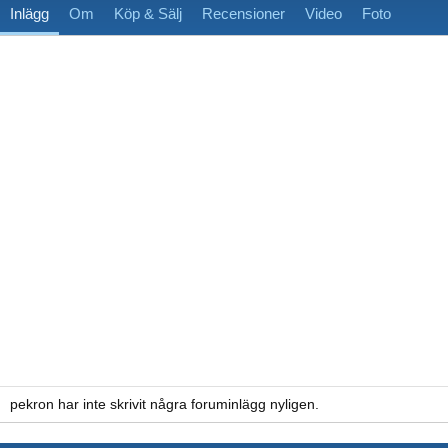
Inlägg
Om
Köp & Sälj
Recensioner
Video
Foto
pekron har inte skrivit några foruminlägg nyligen.