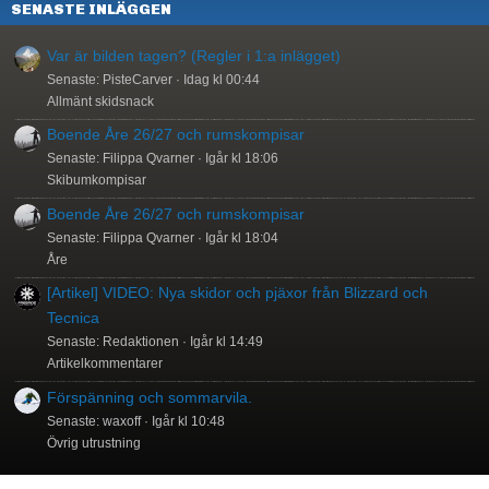
SENASTE INLÄGGEN
Var är bilden tagen? (Regler i 1:a inlägget)
Senaste: PisteCarver
Idag kl 00:44
Allmänt skidsnack
Boende Åre 26/27 och rumskompisar
Senaste: Filippa Qvarner
Igår kl 18:06
Skibumkompisar
Boende Åre 26/27 och rumskompisar
Senaste: Filippa Qvarner
Igår kl 18:04
Åre
[Artikel] VIDEO: Nya skidor och pjäxor från Blizzard och
Tecnica
Senaste: Redaktionen
Igår kl 14:49
Artikelkommentarer
Förspänning och sommarvila.
Senaste: waxoff
Igår kl 10:48
Övrig utrustning