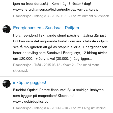
igen nu freeridersss!:) - Kom ihåg, 3 röster / dag!
www.energichansen.se/bidrag/nolbybacken-parkcrew
Psandersjoo
Inlägg # 3
2015-03-21
Forum:
Allmänt skidsnack
Energichansen - Sundsvall Railjam
Hola freeriders! I skrivande stund pågår en tävling där just
DU kan vara det avgörande kortet i om årets fetaste railjam
ska få möjligheten att gå av stapeln eller ej. Energichansen
heter en tävling som Sundsvall Energi styr, 12 bidrag tävlar
om 120.000:- + Juryns val (30.000:-). Jag ligger...
Psandersjoo
Tråd
2015-03-12
Svar: 2
Forum:
Allmänt
skidsnack
inköp av goggles!
Bluebird Optics! Fetare finns inte! Sjukt smidiga linsbyten
som bygger på magnetism! Klockrent!
www.bluebirdoptics.com
Psandersjoo
Inlägg # 4
2013-12-10
Forum:
Övrig utrustning