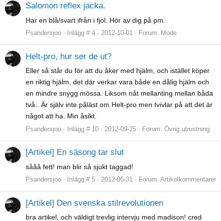
Salomon reflex jacka.
Har en blå/svart ifrån i fjol. Hör av dig på pm.
Psandersjoo
Inlägg # 4
2012-10-01
Forum:
Mode
Helt-pro, hur ser de ut?
Eller så står du för att du åker med hjälm, och istället köper
en riktig hjälm, det där verkar vara både en dålig hjälm och
en mindre snygg mössa. Liksom nåt mellanting mellan båda
två.. Är själv inte påläst om Helt-pro men tvivlar på att det är
något att ha. Min åsikt.
Psandersjoo
Inlägg # 10
2012-09-25
Forum:
Övrig utrustning
[Artikel] En säsong tar slut
sååå fett! man blir så sjukt taggad!
Psandersjoo
Inlägg # 5
2012-05-31
Forum:
Artikelkommentarer
[Artikel] Den svenska stilrevolutionen
bra artikel, och väldigt trevlig intervju med madison! cred