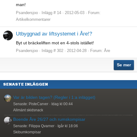
man!
Psandersjoo
Inlägg # 14
2012-05-03
Forum:
Artikelkommentarer
Utbyggnad av liftsystemet i Åre!?
Byt ut bräckeliften mot en 4-stols istället!
Psandersjoo
Inlägg # 302
2012-04-28
Forum:
Åre
Se mer
SENASTE INLÄGGEN
Var är bilden tagen? (Regler i 1:a inlägget)
Senaste: PisteCarver
Idag kl 00:44
Allmänt skidsnack
Boende Åre 26/27 och rumskompisar
Senaste: Filippa Qvarner
Igår kl 18:06
Skibumkompisar