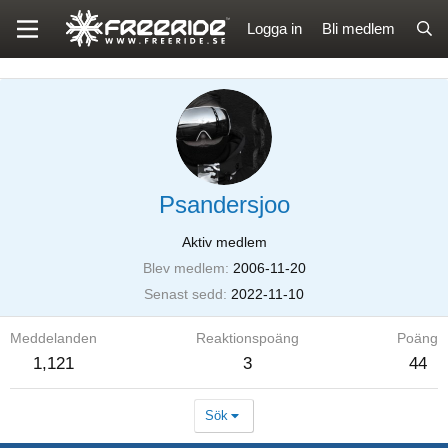
Logga in
Bli medlem
Psandersjoo
Aktiv medlem
Blev medlem
2006-11-20
Senast sedd
2022-11-10
Meddelanden
Reaktionspoäng
Poäng
1,121
3
44
Sök