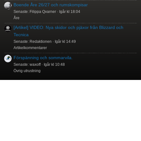
Boende Åre 26/27 och rumskompisar
Senaste: Filippa Qvarner
Igår kl 18:04
Åre
[Artikel] VIDEO: Nya skidor och pjäxor från Blizzard och
Tecnica
Senaste: Redaktionen
Igår kl 14:49
Artikelkommentarer
Förspänning och sommarvila.
Senaste: waxoff
Igår kl 10:48
Övrig utrustning