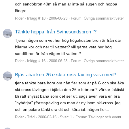
och sandöbron 40m så man är inte så sugen och hoppa
längre
Rider
Inlägg # 18
2006-06-23
Forum:
Övriga sommaraktiveter
Tänkte hoppa ifrån Svinesundsbron !?
Tjena någon som vet hur hög högakusten bron är från där
bilarna kör och ner till vattnet? vill gärna veta hur hög
sandöbron är från vägen till vattnet?
Rider
Inlägg # 16
2006-06-23
Forum:
Övriga sommaraktiveter
Bjästabacken 26:e ski-cross tävling vara med?
tjena tänkte bara höra om nån fler som är på G och ska åka
ski-cross tävlingen i bjästa den 26:e februari? värkar faktiskt
bli rätt shysst bana som det ser ut. sägs även vara en bra
"nybörjar" (första)tävling om man är ny inom ski-cross. jag
och en polare tänkt dra dit och köra iaf. någon fler...
Rider
Tråd
2006-02-15
Svar: 1
Forum:
Tävlingar och event