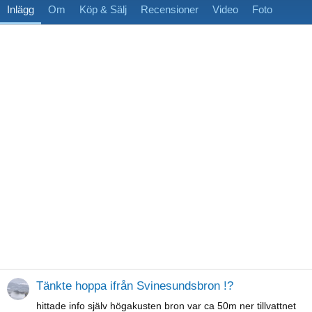
Inlägg
Om
Köp & Sälj
Recensioner
Video
Foto
Tänkte hoppa ifrån Svinesundsbron !?
hittade info själv högakusten bron var ca 50m ner tillvattnet