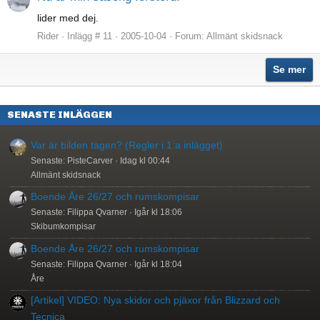
lider med dej.
Rider
Inlägg # 11
2005-10-04
Forum:
Allmänt skidsnack
Se mer
SENASTE INLÄGGEN
Var är bilden tagen? (Regler i 1:a inlägget)
Senaste: PisteCarver
Idag kl 00:44
Allmänt skidsnack
Boende Åre 26/27 och rumskompisar
Senaste: Filippa Qvarner
Igår kl 18:06
Skibumkompisar
Boende Åre 26/27 och rumskompisar
Senaste: Filippa Qvarner
Igår kl 18:04
Åre
[Artikel] VIDEO: Nya skidor och pjäxor från Blizzard och
Tecnica