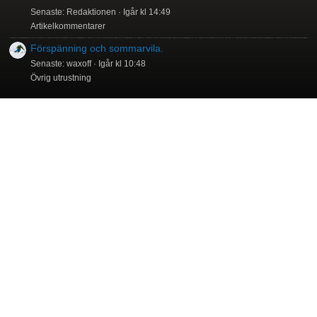
Senaste: Redaktionen
Igår kl 14:49
Artikelkommentarer
Förspänning och sommarvila.
Senaste: waxoff
Igår kl 10:48
Övrig utrustning