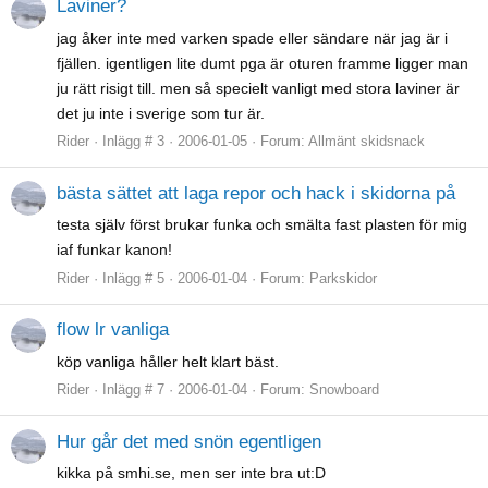
Laviner?
jag åker inte med varken spade eller sändare när jag är i
fjällen. igentligen lite dumt pga är oturen framme ligger man
ju rätt risigt till. men så specielt vanligt med stora laviner är
det ju inte i sverige som tur är.
Rider
Inlägg # 3
2006-01-05
Forum:
Allmänt skidsnack
bästa sättet att laga repor och hack i skidorna på
testa själv först brukar funka och smälta fast plasten för mig
iaf funkar kanon!
Rider
Inlägg # 5
2006-01-04
Forum:
Parkskidor
flow lr vanliga
köp vanliga håller helt klart bäst.
Rider
Inlägg # 7
2006-01-04
Forum:
Snowboard
Hur går det med snön egentligen
kikka på smhi.se, men ser inte bra ut:D