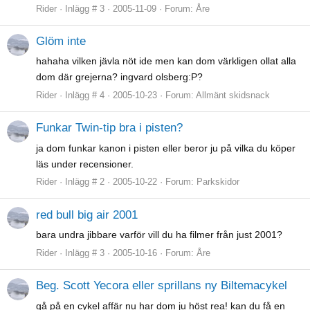
Rider
Inlägg # 3
2005-11-09
Forum:
Åre
Glöm inte
hahaha vilken jävla nöt ide men kan dom värkligen ollat alla
dom där grejerna? ingvard olsberg:P?
Rider
Inlägg # 4
2005-10-23
Forum:
Allmänt skidsnack
Funkar Twin-tip bra i pisten?
ja dom funkar kanon i pisten eller beror ju på vilka du köper
läs under recensioner.
Rider
Inlägg # 2
2005-10-22
Forum:
Parkskidor
red bull big air 2001
bara undra jibbare varför vill du ha filmer från just 2001?
Rider
Inlägg # 3
2005-10-16
Forum:
Åre
Beg. Scott Yecora eller sprillans ny Biltemacykel
gå på en cykel affär nu har dom ju höst rea! kan du få en