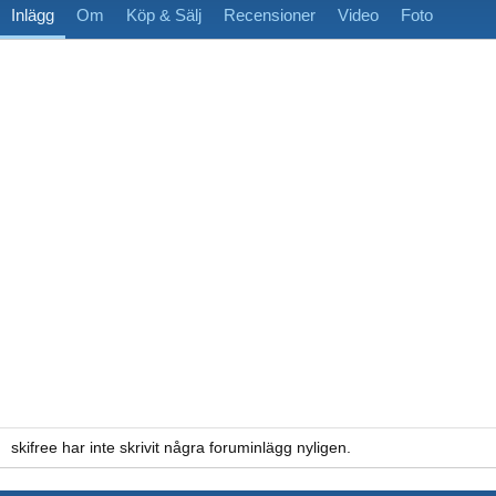
Inlägg
Om
Köp & Sälj
Recensioner
Video
Foto
skifree har inte skrivit några foruminlägg nyligen.