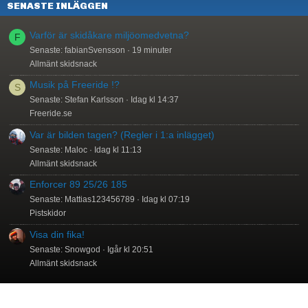
SENASTE INLÄGGEN
Varför är skidåkare miljöomedvetna?
F
Senaste: fabianSvensson
19 minuter
Allmänt skidsnack
Musik på Freeride !?
S
Senaste: Stefan Karlsson
Idag kl 14:37
Freeride.se
Var är bilden tagen? (Regler i 1:a inlägget)
Senaste: Maloc
Idag kl 11:13
Allmänt skidsnack
Enforcer 89 25/26 185
Senaste: Mattias123456789
Idag kl 07:19
Pistskidor
Visa din fika!
Senaste: Snowgod
Igår kl 20:51
Allmänt skidsnack