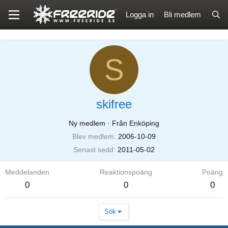
Logga in
Bli medlem
S
skifree
Ny medlem
·
Från Enköping
Blev medlem
2006-10-09
Senast sedd
2011-05-02
Meddelanden
Reaktionspoäng
Poäng
0
0
0
Sök