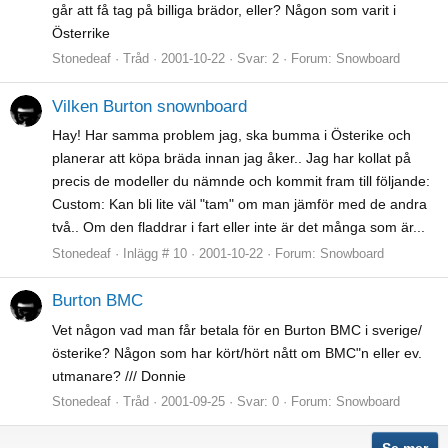
går att få tag på billiga brädor, eller? Någon som varit i
Österrike
Stonedeaf
Tråd
2001-10-22
Svar: 2
Forum:
Snowboard
Vilken Burton snownboard
Hay! Har samma problem jag, ska bumma i Österike och
planerar att köpa bräda innan jag åker.. Jag har kollat på
precis de modeller du nämnde och kommit fram till följande:
Custom: Kan bli lite väl "tam" om man jämför med de andra
två.. Om den fladdrar i fart eller inte är det många som är...
Stonedeaf
Inlägg # 10
2001-10-22
Forum:
Snowboard
Burton BMC
Vet någon vad man får betala för en Burton BMC i sverige/
österike? Någon som har kört/hört nått om BMC"n eller ev.
utmanare? /// Donnie
Stonedeaf
Tråd
2001-09-25
Svar: 0
Forum:
Snowboard