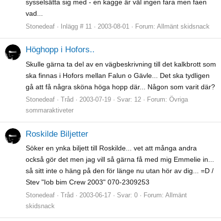
sysselsätta sig med - en kagge är väl ingen fara men faen
vad...
Stonedeaf
Inlägg # 11
2003-08-01
Forum:
Allmänt skidsnack
Höghopp i Hofors..
Skulle gärna ta del av en vägbeskrivning till det kalkbrott som
ska finnas i Hofors mellan Falun o Gävle... Det ska tydligen
gå att få några sköna höga hopp där... Någon som varit där?
Stonedeaf
Tråd
2003-07-19
Svar: 12
Forum:
Övriga
sommaraktiveter
Roskilde Biljetter
Söker en ynka biljett till Roskilde... vet att många andra
också gör det men jag vill så gärna få med mig Emmelie in...
så sitt inte o häng på den för länge nu utan hör av dig... =D /
Stev "Iob bim Crew 2003" 070-2309253
Stonedeaf
Tråd
2003-06-17
Svar: 0
Forum:
Allmänt
skidsnack