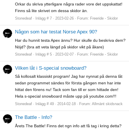
Orkar du skriva ytterligare några rader vore det uppskattat!
Finns så lite skrivet om dessa skidor än.
Stonedeaf
Inlägg # 7
2023-02-26
Forum:
Freeride - Skidor
Någon som har testat Norse Apex 90?
Har du hunnit testa Apex ännu? Hur skulle du beskriva dem?
Nöjd? (bra att veta längd på skidor vikt på åkare)
Stonedeaf
Inlägg # 5
2023-02-07
Forum:
Freeride - Skidor
Vilken låt i S-special snowboard?
Så kollosalt klassiskt program! Jag har nynnat på denna låt
sedan programmet sändes för första gången men har inte
hittat den förens nu! Tack som fan till er som hittade den!
Hela s-special snowboard måste upp på youtube.com!!!
Stonedeaf
Inlägg # 49
2014-02-18
Forum:
Allmänt skidsnack
The Battle - Info?
Årets The Battle! Finns det ngn info att få tag i kring detta?