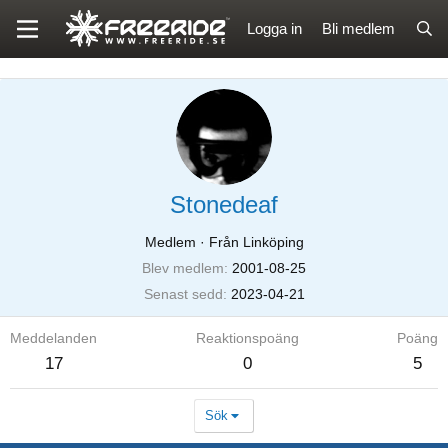
Logga in
Bli medlem
Stonedeaf
Medlem
·
Från Linköping
Blev medlem
2001-08-25
Senast sedd
2023-04-21
Meddelanden
Reaktionspoäng
Poäng
17
0
5
Sök