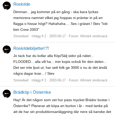
Roskilde
Dimman... jag kommer på en gång - ska bara lyckas
memorera namnet vilket jag hoppas ni präntar in på en
flagga o hissar högt? Hahahaha.... Ses i gräset / Stev "Iob
bim Crew 2003"
Stonedeaf
Inlägg # 2
2003-06-17
Forum:
Allmänt skidsnack
Roskildebiljetter!?!
Jo tack har du kollar alla Köp/Sälj sidor på nätet...
FLOODED... alla vill ha... min kopis också för den delen...
Det ser inte ljust ut, har sett folk ge 3000 o nu är det ändå
några dagar kvar... / Stev
Stonedeaf
Inlägg # 2
2003-06-17
Forum:
Allmänt skidsnack
Brädköp i Österrike
Hay! Är det någon som vet hur pass mycket Brädor kostar i
Österrike? Planerar att köpa en burton i år - med tanke på
att de har sin produktionsanläggning där nere så kanske det