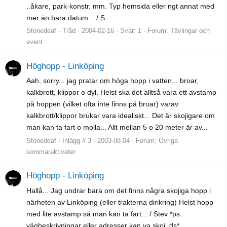
..åkare, park-konstr. mm. Typ hemsida eller ngt annat med
mer än bara datum... / S
Stonedeaf
Tråd
2004-02-16
Svar: 1
Forum:
Tävlingar och
event
Höghopp - Linköping
Aah, sorry... jag pratar om höga hopp i vatten... broar,
kalkbrott, klippor o dyl. Helst ska det alltså vara ett avstamp
på hoppen (vilket ofta inte finns på broar) varav
kalkbrott/klippor brukar vara idealiskt... Det är skojigare om
man kan ta fart o molla... Allt mellan 5 o 20 meter är av...
Stonedeaf
Inlägg # 3
2003-08-04
Forum:
Övriga
sommaraktiveter
Höghopp - Linköping
Hallå... Jag undrar bara om det finns några skojiga hopp i
närheten av Linköping (eller trakterna dirikring) Helst hopp
med lite avstamp så man kan ta fart... / Stev *ps.
vägbeskrivningar eller adresser kan va skoj .ds*