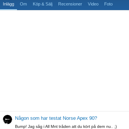
Inlägg
Om
Köp & Sälj
Recensioner
Video
Foto
Någon som har testat Norse Apex 90?
Bump! Jag såg i All Mnt tråden att du kört på dem nu.. ;)