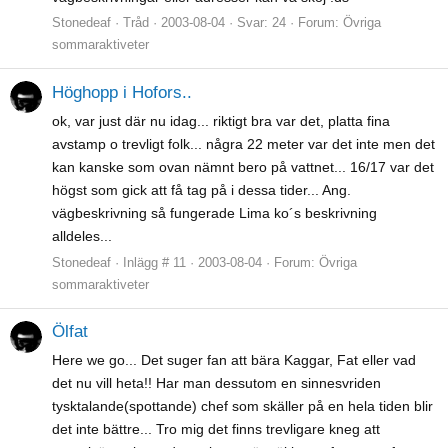
Stonedeaf
Tråd
2003-08-04
Svar: 24
Forum:
Övriga
sommaraktiveter
Höghopp i Hofors..
ok, var just där nu idag... riktigt bra var det, platta fina
avstamp o trevligt folk... några 22 meter var det inte men det
kan kanske som ovan nämnt bero på vattnet... 16/17 var det
högst som gick att få tag på i dessa tider... Ang.
vägbeskrivning så fungerade Lima ko´s beskrivning
alldeles...
Stonedeaf
Inlägg # 11
2003-08-04
Forum:
Övriga
sommaraktiveter
Ölfat
Here we go... Det suger fan att bära Kaggar, Fat eller vad
det nu vill heta!! Har man dessutom en sinnesvriden
tysktalande(spottande) chef som skäller på en hela tiden blir
det inte bättre... Tro mig det finns trevligare kneg att