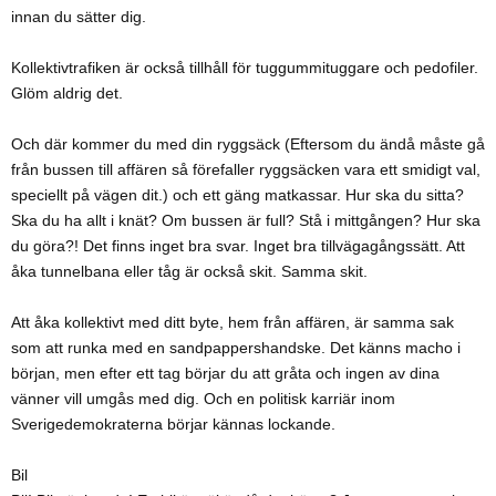
innan du sätter dig.
Kollektivtrafiken är också tillhåll för tuggummituggare och pedofiler.
Glöm aldrig det.
Och där kommer du med din ryggsäck (Eftersom du ändå måste gå
från bussen till affären så förefaller ryggsäcken vara ett smidigt val,
speciellt på vägen dit.) och ett gäng matkassar. Hur ska du sitta?
Ska du ha allt i knät? Om bussen är full? Stå i mittgången? Hur ska
du göra?! Det finns inget bra svar. Inget bra tillvägagångssätt. Att
åka tunnelbana eller tåg är också skit. Samma skit.
Att åka kollektivt med ditt byte, hem från affären, är samma sak
som att runka med en sandpappershandske. Det känns macho i
början, men efter ett tag börjar du att gråta och ingen av dina
vänner vill umgås med dig. Och en politisk karriär inom
Sverigedemokraterna börjar kännas lockande.
Bil