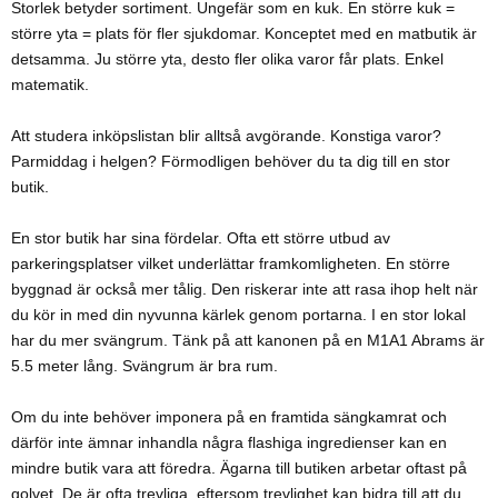
Storlek betyder sortiment. Ungefär som en kuk. En större kuk =
större yta = plats för fler sjukdomar. Konceptet med en matbutik är
detsamma. Ju större yta, desto fler olika varor får plats. Enkel
matematik.
Att studera inköpslistan blir alltså avgörande. Konstiga varor?
Parmiddag i helgen? Förmodligen behöver du ta dig till en stor
butik.
En stor butik har sina fördelar. Ofta ett större utbud av
parkeringsplatser vilket underlättar framkomligheten. En större
byggnad är också mer tålig. Den riskerar inte att rasa ihop helt när
du kör in med din nyvunna kärlek genom portarna. I en stor lokal
har du mer svängrum. Tänk på att kanonen på en M1A1 Abrams är
5.5 meter lång. Svängrum är bra rum.
Om du inte behöver imponera på en framtida sängkamrat och
därför inte ämnar inhandla några flashiga ingredienser kan en
mindre butik vara att föredra. Ägarna till butiken arbetar oftast på
golvet. De är ofta trevliga, eftersom trevlighet kan bidra till att du