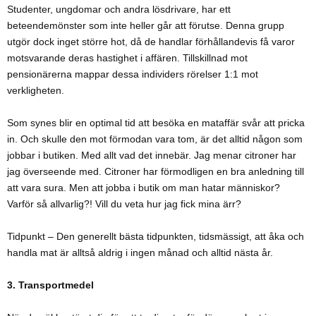
Studenter, ungdomar och andra lösdrivare, har ett
beteendemönster som inte heller går att förutse. Denna grupp
utgör dock inget större hot, då de handlar förhållandevis få varor
motsvarande deras hastighet i affären. Tillskillnad mot
pensionärerna mappar dessa individers rörelser 1:1 mot
verkligheten.
Som synes blir en optimal tid att besöka en mataffär svår att pricka
in. Och skulle den mot förmodan vara tom, är det alltid någon som
jobbar i butiken. Med allt vad det innebär. Jag menar citroner har
jag överseende med. Citroner har förmodligen en bra anledning till
att vara sura. Men att jobba i butik om man hatar människor?
Varför så allvarlig?! Vill du veta hur jag fick mina ärr?
Tidpunkt – Den generellt bästa tidpunkten, tidsmässigt, att åka och
handla mat är alltså aldrig i ingen månad och alltid nästa år.
3. Transportmedel