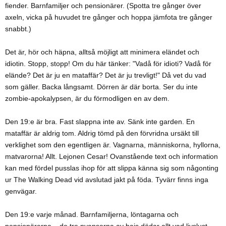
fiender. Barnfamiljer och pensionärer. (Spotta tre gånger över
axeln, vicka på huvudet tre gånger och hoppa jämfota tre gånger
snabbt.)
Det är, hör och häpna, alltså möjligt att minimera eländet och
idiotin. Stopp, stopp! Om du här tänker: "Vadå för idioti? Vadå för
elände? Det är ju en mataffär? Det är ju trevligt!" Då vet du vad
som gäller. Backa långsamt. Dörren är där borta. Ser du inte
zombie-apokalypsen, är du förmodligen en av dem.
Den 19:e är bra. Fast slappna inte av. Sänk inte garden. En
mataffär är aldrig tom. Aldrig tömd på den förvridna ursäkt till
verklighet som den egentligen är. Vagnarna, människorna, hyllorna,
matvarorna! Allt. Lejonen Cesar! Ovanstående text och information
kan med fördel pusslas ihop för att slippa känna sig som någonting
ur The Walking Dead vid avslutad jakt på föda. Tyvärr finns inga
genvägar.
Den 19:e varje månad. Barnfamiljerna, löntagarna och