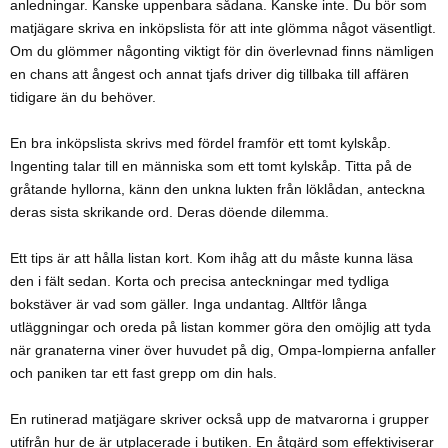
anledningar. Kanske uppenbara sådana. Kanske inte. Du bör som
matjägare skriva en inköpslista för att inte glömma något väsentligt.
Om du glömmer någonting viktigt för din överlevnad finns nämligen
en chans att ångest och annat tjafs driver dig tillbaka till affären
tidigare än du behöver.
En bra inköpslista skrivs med fördel framför ett tomt kylskåp.
Ingenting talar till en människa som ett tomt kylskåp. Titta på de
gråtande hyllorna, känn den unkna lukten från löklådan, anteckna
deras sista skrikande ord. Deras döende dilemma.
Ett tips är att hålla listan kort. Kom ihåg att du måste kunna läsa
den i fält sedan. Korta och precisa anteckningar med tydliga
bokstäver är vad som gäller. Inga undantag. Alltför långa
utläggningar och oreda på listan kommer göra den omöjlig att tyda
när granaterna viner över huvudet på dig, Ompa-lompierna anfaller
och paniken tar ett fast grepp om din hals.
En rutinerad matjägare skriver också upp de matvarorna i grupper
utifrån hur de är utplacerade i butiken. En åtgärd som effektiviserar