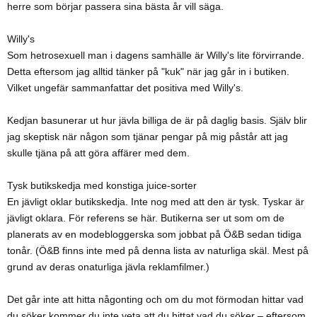
herre som börjar passera sina bästa år vill säga.
Willy's
Som hetrosexuell man i dagens samhälle är Willy's lite förvirrande.
Detta eftersom jag alltid tänker på "kuk" när jag går in i butiken.
Vilket ungefär sammanfattar det positiva med Willy's.
Kedjan basunerar ut hur jävla billiga de är på daglig basis. Själv blir
jag skeptisk när någon som tjänar pengar på mig påstår att jag
skulle tjäna på att göra affärer med dem.
Tysk butikskedja med konstiga juice-sorter
En jävligt oklar butikskedja. Inte nog med att den är tysk. Tyskar är
jävligt oklara. För referens se här. Butikerna ser ut som om de
planerats av en modebloggerska som jobbat på Ö&B sedan tidiga
tonår. (Ö&B finns inte med på denna lista av naturliga skäl. Mest på
grund av deras onaturliga jävla reklamfilmer.)
Det går inte att hitta någonting och om du mot förmodan hittar vad
du söker kommer du inte veta att du hittat vad du söker – eftersom