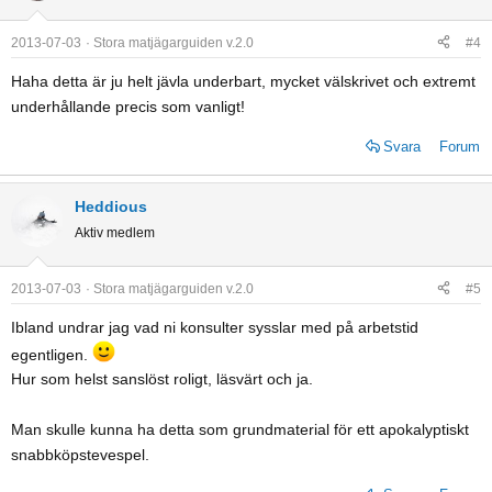
i
o
2013-07-03
Stora matjägarguiden v.2.0
#4
n
Haha detta är ju helt jävla underbart, mycket välskrivet och extremt
s
underhållande precis som vanligt!
:
Svara
Forum
Heddious
Aktiv medlem
2013-07-03
Stora matjägarguiden v.2.0
#5
Ibland undrar jag vad ni konsulter sysslar med på arbetstid
egentligen.
Hur som helst sanslöst roligt, läsvärt och ja.
Man skulle kunna ha detta som grundmaterial för ett apokalyptiskt
snabbköpstevespel.