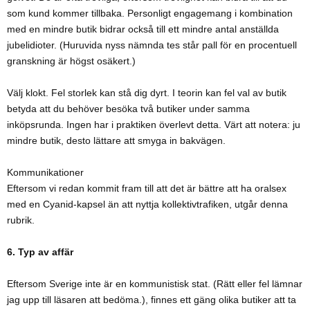
som kund kommer tillbaka. Personligt engagemang i kombination
med en mindre butik bidrar också till ett mindre antal anställda
jubelidioter. (Huruvida nyss nämnda tes står pall för en procentuell
granskning är högst osäkert.)
Välj klokt. Fel storlek kan stå dig dyrt. I teorin kan fel val av butik
betyda att du behöver besöka två butiker under samma
inköpsrunda. Ingen har i praktiken överlevt detta. Värt att notera: ju
mindre butik, desto lättare att smyga in bakvägen.
Kommunikationer
Eftersom vi redan kommit fram till att det är bättre att ha oralsex
med en Cyanid-kapsel än att nyttja kollektivtrafiken, utgår denna
rubrik.
6. Typ av affär
Eftersom Sverige inte är en kommunistisk stat. (Rätt eller fel lämnar
jag upp till läsaren att bedöma.), finnes ett gäng olika butiker att ta