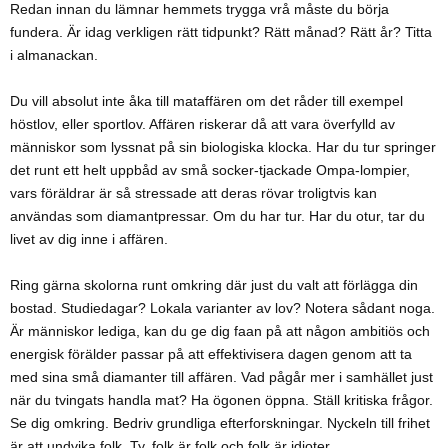
Redan innan du lämnar hemmets trygga vrå måste du börja
fundera. Är idag verkligen rätt tidpunkt? Rätt månad? Rätt år? Titta
i almanackan.
Du vill absolut inte åka till mataffären om det råder till exempel
höstlov, eller sportlov. Affären riskerar då att vara överfylld av
människor som lyssnat på sin biologiska klocka. Har du tur springer
det runt ett helt uppbåd av små socker-tjackade Ompa-lompier,
vars föräldrar är så stressade att deras rövar troligtvis kan
användas som diamantpressar. Om du har tur. Har du otur, tar du
livet av dig inne i affären.
Ring gärna skolorna runt omkring där just du valt att förlägga din
bostad. Studiedagar? Lokala varianter av lov? Notera sådant noga.
Är människor lediga, kan du ge dig faan på att någon ambitiös och
energisk förälder passar på att effektivisera dagen genom att ta
med sina små diamanter till affären. Vad pågår mer i samhället just
när du tvingats handla mat? Ha ögonen öppna. Ställ kritiska frågor.
Se dig omkring. Bedriv grundliga efterforskningar. Nyckeln till frihet
är att undvika folk. Ty, folk är folk och folk är idioter.