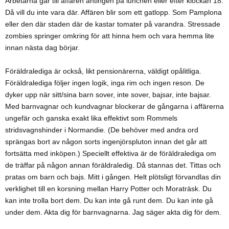
Arbetarna går till affären antingen på lunchen eller efter klockan 18.
Då vill du inte vara där. Affären blir som ett gatlopp. Som Pamplona
eller den där staden där de kastar tomater på varandra. Stressade
zombies springer omkring för att hinna hem och vara hemma lite
innan nästa dag börjar.
Föräldralediga är också, likt pensionärerna, väldigt opålitliga.
Föräldralediga följer ingen logik, inga rim och ingen reson. De
dyker upp när sitt/sina barn sover, inte sover, bajsar, inte bajsar.
Med barnvagnar och kundvagnar blockerar de gångarna i affärerna
ungefär och ganska exakt lika effektivt som Rommels
stridsvagnshinder i Normandie. (De behöver med andra ord
sprängas bort av någon sorts ingenjörspluton innan det går att
fortsätta med inköpen.) Speciellt effektiva är de föräldralediga om
de träffar på någon annan föräldraledig. Då stannas det. Tittas och
pratas om barn och bajs. Mitt i gången. Helt plötsligt förvandlas din
verklighet till en korsning mellan Harry Potter och Moraträsk. Du
kan inte trolla bort dem. Du kan inte gå runt dem. Du kan inte gå
under dem. Akta dig för barnvagnarna. Jag säger akta dig för dem.