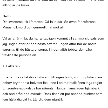
allting är på tyska.
Netto
Din kvartersbutik i förorten! Gå in in där. Se ovan för referens.
Minus folkmord och generellt hat mot allt.
Val av affär – Ja, du har antagligen kommit till samma slutsats som
jag. Ingen affär är den bästa affären. Ingen affär har de bästa
varorna, till de bästa priserna. I ingen affär jobbar den allra
trevligaste personalen.
7. I affären
Efter att ha rattat din stridsvagn till ingen butik, som uppfyller dina
behov bryter hela helvetet lös. Inne i en matbutik finns inga regler.
En zombie-apokalyps har nämnts. Hunger, lamslagen hjärnbark
och ond bråd död överallt. Dock finns ett par snabba punkter som
kan hålla dig vid liv. Lär dig dem utantill: