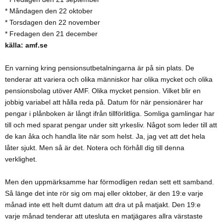
* Måndagen den 22 oktober
* Torsdagen den 22 november
* Fredagen den 21 december
källa: amf.se
En varning kring pensionsutbetalningarna är på sin plats. De
tenderar att variera och olika människor har olika mycket och olika
pensionsbolag utöver AMF. Olika mycket pension. Vilket blir en
jobbig variabel att hålla reda på. Datum för när pensionärer har
pengar i plånboken är långt ifrån tillförlitliga. Somliga gamlingar har
till och med sparat pengar under sitt yrkesliv. Något som leder till att
de kan åka och handla lite när som helst. Ja, jag vet att det hela
låter sjukt. Men så är det. Notera och förhåll dig till denna
verklighet.
Men den uppmärksamme har förmodligen redan sett ett samband.
Så länge det inte rör sig om maj eller oktober, är den 19:e varje
månad inte ett helt dumt datum att dra ut på matjakt. Den 19:e
varje månad tenderar att utesluta en matjägares allra värstaste