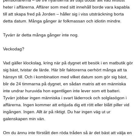
pensionärerna – de tre nyanserna av bajs dödar allt vad livslust
heter i affärerna. Affärer som med sitt innehåll borde vara kapabla
till att skapa fred på Jorden – håller sig i viss utsträckning borta
detta datum. Många gånger är folkmassan och idiotin mindre.
Tyvärr är detta många gånger inte nog.
Veckodag?
Vad gäller klockslag, kring när på dygnet ett besök i en matbutik gör
sig bäst, tvistar de lärde. Här blir faktorerna oerhört många att ta
hänsyn till. Och i kombination med vilket datum som gör sig bäst,
blir de 24 timmarna på dygnet, en sådan matris att en människa
inte undrar huruvida hon egentligen inte lever som ett batteri.
Tyvärr jobbar ingen människa i svart läderrock och solglasögon i
affärerna. Ingen kommer att erbjuda dig ett rött eller blått piller vid
ingången. Ingen. Allt är på riktigt. Du har ingen väg ut ur
galenskapen min vän.
Om du ännu inte förstått den röda tråden så är det bäst att välja en