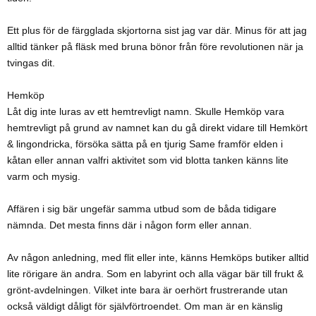
Ett plus för de färgglada skjortorna sist jag var där. Minus för att jag
alltid tänker på fläsk med bruna bönor från före revolutionen när ja
tvingas dit.
Hemköp
Låt dig inte luras av ett hemtrevligt namn. Skulle Hemköp vara
hemtrevligt på grund av namnet kan du gå direkt vidare till Hemkört
& lingondricka, försöka sätta på en tjurig Same framför elden i
kåtan eller annan valfri aktivitet som vid blotta tanken känns lite
varm och mysig.
Affären i sig bär ungefär samma utbud som de båda tidigare
nämnda. Det mesta finns där i någon form eller annan.
Av någon anledning, med flit eller inte, känns Hemköps butiker alltid
lite rörigare än andra. Som en labyrint och alla vägar bär till frukt &
grönt-avdelningen. Vilket inte bara är oerhört frustrerande utan
också väldigt dåligt för självförtroendet. Om man är en känslig