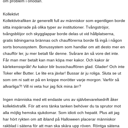
om problem i onödan.
Kollektivt
Kollektivtrafiken är generellt full av människor som egentligen borde
sitta inspärrade på olika typer av institutioner. Tvångströjor,
tvångsblöjor och skygglappar borde delas ut vid hållplatserna,
gratis tidningarna brännas och chaufförerna borde få ingå i någon
sorts bonussystem. Bonussystem som handlar om att desto mer en
chaufför ler, ju mer betalt får denne. Svårare än så vore det inte.
Får man mer betalt kan man köpa mer kakor. Och kakor är
kärlekensspråk! Av kakor blir busschauffören glad. Glader! Och inte
Toker eller Butter. Le lite era jävlar! Bussar är ju roliga. Sluta se ut
som om ni satt er på en knippe morötter varje morgon. Varför så
allvarliga?! Vill ni veta hur jag fick mina ärr?
Ingen människa med ett endaste uns av självbevarelsedrift åker
kollektivtrafik. För att ens tänka tanken behöver du ta sprutor mot
alla möjlig hemska sjukdomar. Som idioti och hepatit. Plus att jag
har hört rykten om att ibland på Halloween placerar människor
rakblad i sätena för att man ska skära upp röven. Röntga sätena