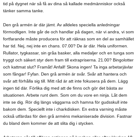
tid på dygnet när så få av dina så kallade medmänniskor också
tänker samma tanke.
Den grå armén är där jämt. Av alldeles speciella anledningar
förmodligen. Inte går de och handlar på dagen, när vi andra, vi som
fortfarande måste producera för att räknas som en del av samhället
har tid. Nej, nej inte en chans. 07.00? De är där. Hela uniformen.
Rullator, tygkassar, sin gråa basker, alla medaljer och en tunga som
tryggt och säkert styr dem fram till extrapriserna. 21.00? Bingolotter
och kattmat slut? Framåt! Anfall! Skona ingen! Ta inga arbetarjävlar
som fångar! Fyfan. Den grå armén är svår. Svår att hantera och
svår att förhålla sig till. Mitt råd är att inte fokusera på dem. Lägg
ingen tid där. Förlika dig med att de finns och gör det bästa av
situationen. Arbete runt dem. Som om du vore en ninja. Låt dem
inte se dig. Rör dig längs väggarna och hamna för gudsskull inte
bakom dem. Speciellt inte i charkdisken. En extra varning måste
också utfärdas för den grå arméns mekaniserade division. Fastnar
du bland dem kommer de att slita dig i stycken.