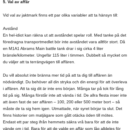
5. Val av affär
Vid val av jaktmark finns ett par olika variabler att ta hänsyn till:
Avstånd
En hel-idiot kan räkna ut att avståndet spelar roll. Med tanke på det
föredragna transportmedlet bör inte avståndet vara alltför stort. Då
en M1A1 Abrams Main battle tank drar i sig cirka 4 liter
bränsle/kilometer. Ungefär 115 liter i timmen. Dubbelt så mycket om
du väljer att ta terrängvägen till affären.
Du vill absolut inte bränna mer tid på att ta dig till affären än
nödvändigt. Du behöver all din stryka och din energi för att överleva
i affären. Att ta sig dit är inte ens början. Många tar på tok för lång
tid på sig. Många förstår inte att vända i tid. De allra flesta inser inte
att även fast de ser affären – 100, 200 eller 500 meter bort – så
måste de ta sig hem igen. Utmattade, när syret börjar ta slut. Det
finns historier om matjägare som gått otäcka öden till mötes.
Endast ett par steg ifrån hemmets säkra vrå bara för att de inte
vände om i tid. Bara för att de valde en affär som låg alldeles för