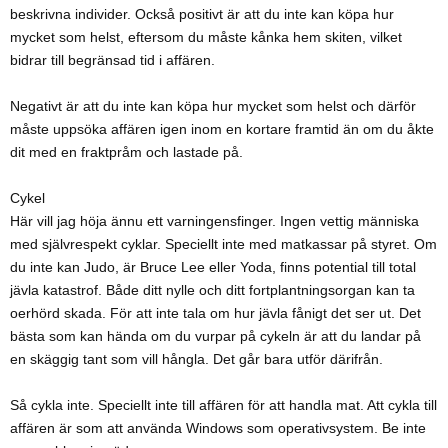
beskrivna individer. Också positivt är att du inte kan köpa hur
mycket som helst, eftersom du måste kånka hem skiten, vilket
bidrar till begränsad tid i affären.
Negativt är att du inte kan köpa hur mycket som helst och därför
måste uppsöka affären igen inom en kortare framtid än om du åkte
dit med en fraktpråm och lastade på.
Cykel
Här vill jag höja ännu ett varningensfinger. Ingen vettig människa
med självrespekt cyklar. Speciellt inte med matkassar på styret. Om
du inte kan Judo, är Bruce Lee eller Yoda, finns potential till total
jävla katastrof. Både ditt nylle och ditt fortplantningsorgan kan ta
oerhörd skada. För att inte tala om hur jävla fånigt det ser ut. Det
bästa som kan hända om du vurpar på cykeln är att du landar på
en skäggig tant som vill hångla. Det går bara utför därifrån.
Så cykla inte. Speciellt inte till affären för att handla mat. Att cykla till
affären är som att använda Windows som operativsystem. Be inte