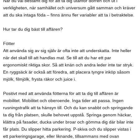
När du väl bestämt dig för att ta dig utanför dörren och ut i
verkligheten, när samhället och universum gått samman och kräver
att du ska intaga föda – finns ännu fler variabler att ta i betraktelse.
Hur tar du dig bäst till affären?
Fötter
Att använda sig av sig själv är ofta inte att underskatta. Inte heller
när det skall till att handlas mat. Se till att du har ett par
ergonomiskt riktiga skor. Så att knän och andra leder inte tar stryk.
En ryggsäck är också att föredra, att placera tyngre inköp såsom
mjölk, filmjölk, frysta räkor och juice i.
Positivt med att använda fötterna för att ta dig till affären är
mobilitet. Mobilitet och oberoende. Inga tider att passa. Ingen
rusningstrafik att ta hänsyn till. Och du kan snabbt och springande
ta dig från platsen, skulle behovet uppstå. Springa genom häckar,
klättra på fasader, ducka under broar och gömma dig där bilar inte
får plats. Du slipper hitta parkering. P-skiva och du slipper vistas i
ett parkeringsgarage, eller liknande, tillsammans med ovan