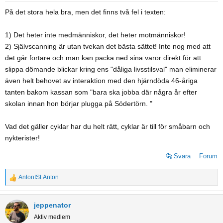
På det stora hela bra, men det finns två fel i texten:
1) Det heter inte medmänniskor, det heter motmänniskor!
2) Självscanning är utan tvekan det bästa sättet! Inte nog med att
det går fortare och man kan packa ned sina varor direkt för att
slippa dömande blickar kring ens "dåliga livsstilsval" man eliminerar
även helt behovet av interaktion med den hjärndöda 46-åriga
tanten bakom kassan som "bara ska jobba där några år efter
skolan innan hon börjar plugga på Södertörn. "
Vad det gäller cyklar har du helt rätt, cyklar är till för småbarn och
nykterister!
Svara
Forum
AntonISt.Anton
R
e
a
jeppenator
c
Aktiv medlem
t