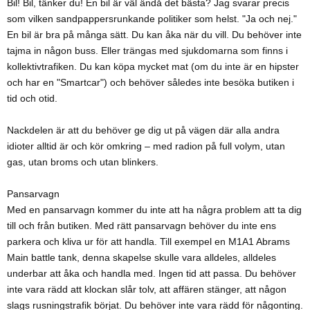
Bil! Bil, tänker du! En bil är väl ändå det bästa? Jag svarar precis
som vilken sandpappersrunkande politiker som helst. "Ja och nej."
En bil är bra på många sätt. Du kan åka när du vill. Du behöver inte
tajma in någon buss. Eller trängas med sjukdomarna som finns i
kollektivtrafiken. Du kan köpa mycket mat (om du inte är en hipster
och har en "Smartcar") och behöver således inte besöka butiken i
tid och otid.
Nackdelen är att du behöver ge dig ut på vägen där alla andra
idioter alltid är och kör omkring – med radion på full volym, utan
gas, utan broms och utan blinkers.
Pansarvagn
Med en pansarvagn kommer du inte att ha några problem att ta dig
till och från butiken. Med rätt pansarvagn behöver du inte ens
parkera och kliva ur för att handla. Till exempel en M1A1 Abrams
Main battle tank, denna skapelse skulle vara alldeles, alldeles
underbar att åka och handla med. Ingen tid att passa. Du behöver
inte vara rädd att klockan slår tolv, att affären stänger, att någon
slags rusningstrafik börjat. Du behöver inte vara rädd för någonting.