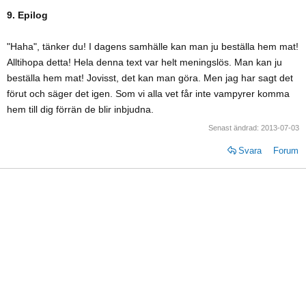
9. Epilog
"Haha", tänker du! I dagens samhälle kan man ju beställa hem mat!
Alltihopa detta! Hela denna text var helt meningslös. Man kan ju
beställa hem mat! Jovisst, det kan man göra. Men jag har sagt det
förut och säger det igen. Som vi alla vet får inte vampyrer komma
hem till dig förrän de blir inbjudna.
Senast ändrad:
2013-07-03
Svara
Forum