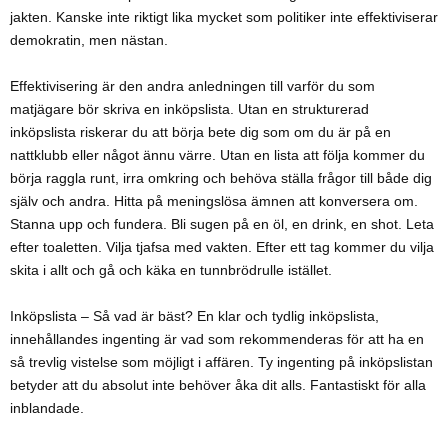
jakten. Kanske inte riktigt lika mycket som politiker inte effektiviserar
demokratin, men nästan.
Effektivisering är den andra anledningen till varför du som
matjägare bör skriva en inköpslista. Utan en strukturerad
inköpslista riskerar du att börja bete dig som om du är på en
nattklubb eller något ännu värre. Utan en lista att följa kommer du
börja raggla runt, irra omkring och behöva ställa frågor till både dig
själv och andra. Hitta på meningslösa ämnen att konversera om.
Stanna upp och fundera. Bli sugen på en öl, en drink, en shot. Leta
efter toaletten. Vilja tjafsa med vakten. Efter ett tag kommer du vilja
skita i allt och gå och käka en tunnbrödrulle istället.
Inköpslista – Så vad är bäst? En klar och tydlig inköpslista,
innehållandes ingenting är vad som rekommenderas för att ha en
så trevlig vistelse som möjligt i affären. Ty ingenting på inköpslistan
betyder att du absolut inte behöver åka dit alls. Fantastiskt för alla
inblandade.