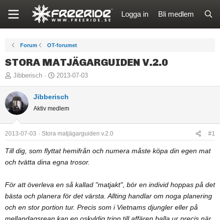
Logga in
Bli medlem
Forum
OT-forumet
STORA MATJÄGARGUIDEN V.2.0
T
S
Jibberisch
2013-07-03
r
t
å
Jibberisch
a
d
r
Aktiv medlem
s
t
t
d
2013-07-03
Stora matjägarguiden v.2.0
#1
a
a
Till dig, som flyttat hemifrån och numera måste köpa din egen mat
r
t
t
u
och tvätta dina egna trosor.
a
m
r
För att överleva en så kallad "matjakt", bör en individ hoppas på det
e
bästa och planera för det värsta. Allting handlar om noga planering
och en stor portion tur. Precis som i Vietnams djungler eller på
mellandagsrean kan en oskyldig tripp till affären balla ur precis när