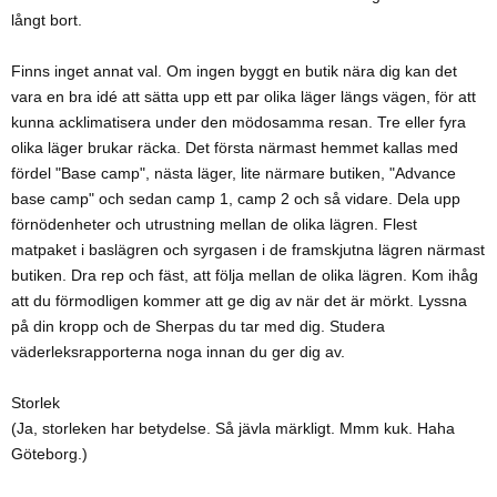
långt bort.
Finns inget annat val. Om ingen byggt en butik nära dig kan det
vara en bra idé att sätta upp ett par olika läger längs vägen, för att
kunna acklimatisera under den mödosamma resan. Tre eller fyra
olika läger brukar räcka. Det första närmast hemmet kallas med
fördel "Base camp", nästa läger, lite närmare butiken, "Advance
base camp" och sedan camp 1, camp 2 och så vidare. Dela upp
förnödenheter och utrustning mellan de olika lägren. Flest
matpaket i baslägren och syrgasen i de framskjutna lägren närmast
butiken. Dra rep och fäst, att följa mellan de olika lägren. Kom ihåg
att du förmodligen kommer att ge dig av när det är mörkt. Lyssna
på din kropp och de Sherpas du tar med dig. Studera
väderleksrapporterna noga innan du ger dig av.
Storlek
(Ja, storleken har betydelse. Så jävla märkligt. Mmm kuk. Haha
Göteborg.)