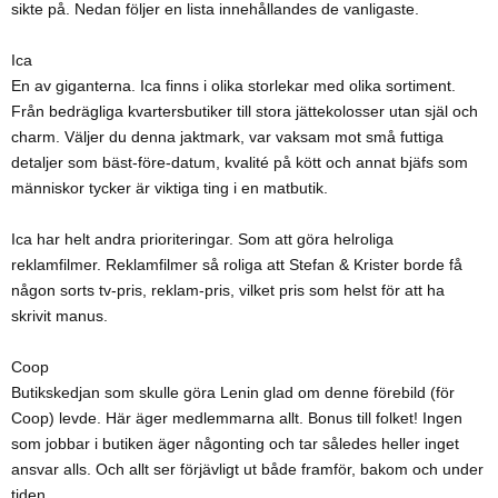
sikte på. Nedan följer en lista innehållandes de vanligaste.
Ica
En av giganterna. Ica finns i olika storlekar med olika sortiment.
Från bedrägliga kvartersbutiker till stora jättekolosser utan själ och
charm. Väljer du denna jaktmark, var vaksam mot små futtiga
detaljer som bäst-före-datum, kvalité på kött och annat bjäfs som
människor tycker är viktiga ting i en matbutik.
Ica har helt andra prioriteringar. Som att göra helroliga
reklamfilmer. Reklamfilmer så roliga att Stefan & Krister borde få
någon sorts tv-pris, reklam-pris, vilket pris som helst för att ha
skrivit manus.
Coop
Butikskedjan som skulle göra Lenin glad om denne förebild (för
Coop) levde. Här äger medlemmarna allt. Bonus till folket! Ingen
som jobbar i butiken äger någonting och tar således heller inget
ansvar alls. Och allt ser förjävligt ut både framför, bakom och under
tiden.