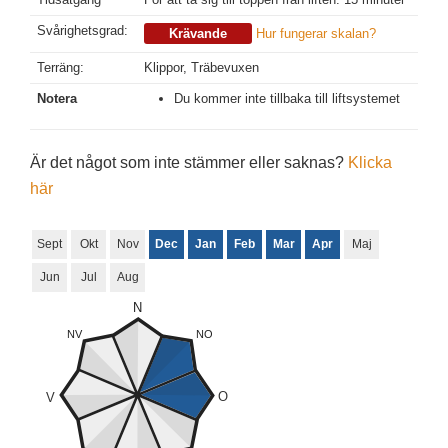
Svårighetsgrad:
Krävande
Hur fungerar skalan?
Terräng:
Klippor, Träbevuxen
Notera
Du kommer inte tillbaka till liftsystemet
Är det något som inte stämmer eller saknas?
Klicka
här
Sept
Okt
Nov
Dec
Jan
Feb
Mar
Apr
Maj
Jun
Jul
Aug
N
NV
NO
O
V