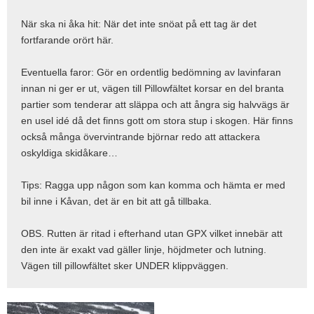
När ska ni åka hit: När det inte snöat på ett tag är det
fortfarande orört här.
Eventuella faror: Gör en ordentlig bedömning av lavinfaran
innan ni ger er ut, vägen till Pillowfältet korsar en del branta
partier som tenderar att släppa och att ångra sig halvvägs är
en usel idé då det finns gott om stora stup i skogen. Här finns
också många övervintrande björnar redo att attackera
oskyldiga skidåkare…
Tips: Ragga upp någon som kan komma och hämta er med
bil inne i Kåvan, det är en bit att gå tillbaka.
OBS. Rutten är ritad i efterhand utan GPX vilket innebär att
den inte är exakt vad gäller linje, höjdmeter och lutning.
Vägen till pillowfältet sker UNDER klippväggen.