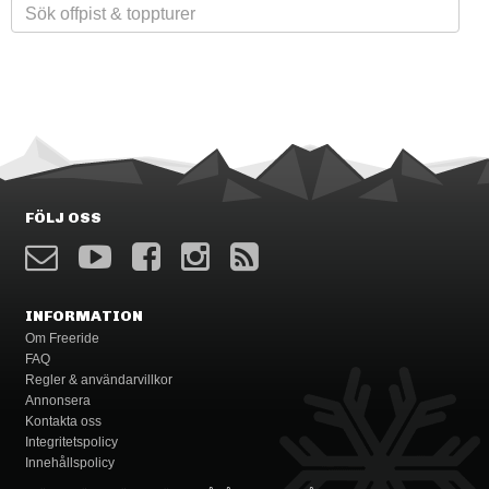
FÖLJ OSS
INFORMATION
Om Freeride
FAQ
Regler & användarvillkor
Annonsera
Kontakta oss
Integritetspolicy
Innehållspolicy