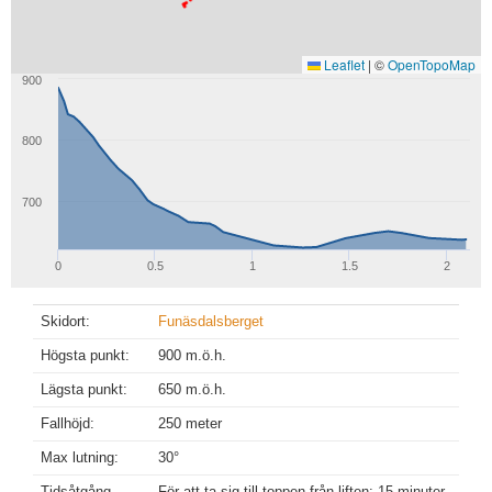
Leaflet
|
©
OpenTopoMap
900
800
700
0
0.5
1
1.5
2
Skidort:
Funäsdalsberget
Högsta punkt:
900 m.ö.h.
Lägsta punkt:
650 m.ö.h.
Fallhöjd:
250 meter
Max lutning:
30°
Tidsåtgång
För att ta sig till toppen från liften: 15 minuter