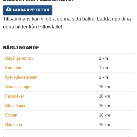
LADDA UPP FOTON
Tillsammans kan vi göra denna sida bättre. Ladda upp dina
egna bilder från Pillowfältet.
NÄRLIGGANDE
Rågångsrännan
1 km
Kammen
1 km
Kyrkogårdsrännan
1 km
Svansjöskogen
15 km
Fäbodåket
16 km
Storkläppen
16 km
Grytan
16 km
Rännorna
16 km