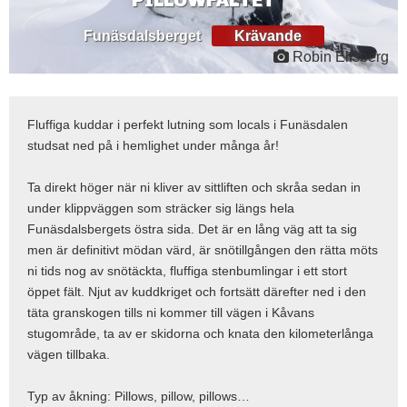
Funäsdalsberget
Krävande
Robin Elfsberg
Fluffiga kuddar i perfekt lutning som locals i Funäsdalen
studsat ned på i hemlighet under många år!
Ta direkt höger när ni kliver av sittliften och skråa sedan in
under klippväggen som sträcker sig längs hela
Funäsdalsbergets östra sida. Det är en lång väg att ta sig
men är definitivt mödan värd, är snötillgången den rätta möts
ni tids nog av snötäckta, fluffiga stenbumlingar i ett stort
öppet fält. Njut av kuddkriget och fortsätt därefter ned i den
täta granskogen tills ni kommer till vägen i Kåvans
stugområde, ta av er skidorna och knata den kilometerlånga
vägen tillbaka.
Typ av åkning: Pillows, pillow, pillows…