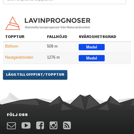
TOPPTUR
FALLHÖJD
SVÅRIGHETSGRAD
Bitihorn
509 m
Medel
Nautgardstinden
1276 m
Medel
LÄGG TILL OFFPIST/TOPPTUR
FÖLJ OSS