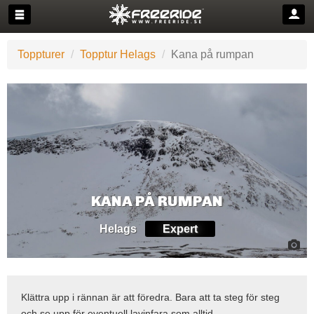
Toppturer
Topptur Helags
Kana på rumpan
KANA PÅ RUMPAN
Helags
Expert
Klättra upp i rännan är att föredra. Bara att ta steg för steg
och se upp för eventuell lavinfara som alltid.