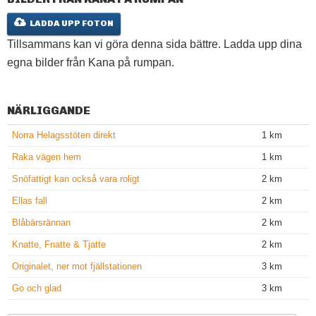
LADDA UPP FOTON
Tillsammans kan vi göra denna sida bättre. Ladda upp dina
egna bilder från Kana på rumpan.
NÄRLIGGANDE
Norra Helagsstöten direkt
1 km
Raka vägen hem
1 km
Snöfattigt kan också vara roligt
2 km
Ellas fall
2 km
Blåbärsrännan
2 km
Knatte, Fnatte & Tjatte
2 km
Originalet, ner mot fjällstationen
3 km
Go och glad
3 km