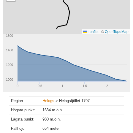
Leaflet
|
©
OpenTopoMap
1600
1400
1200
1000
0
0.5
1
1.5
2
Region:
Helags
> Helagsfjället 1797
Högsta punkt:
1634 m.ö.h.
Lägsta punkt:
980 m.ö.h.
Fallhöjd:
654 meter