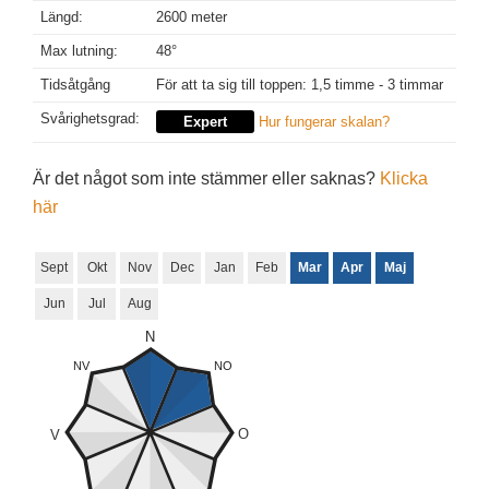
Längd:
2600 meter
Max lutning:
48°
Tidsåtgång
För att ta sig till toppen: 1,5 timme - 3 timmar
Svårighetsgrad:
Expert
Hur fungerar skalan?
Är det något som inte stämmer eller saknas?
Klicka
här
Sept
Okt
Nov
Dec
Jan
Feb
Mar
Apr
Maj
Jun
Jul
Aug
N
NV
NO
O
V