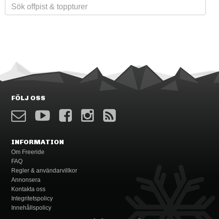
FÖLJ OSS
INFORMATION
Om Freeride
FAQ
Regler & användarvillkor
Annonsera
Kontakta oss
Integritetspolicy
Innehållspolicy