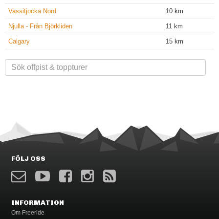
Vassitjocka Nord
10 km
Njulla - Från Björkliden
11 km
Calgary
15 km
FÖLJ OSS
INFORMATION
Om Freeride