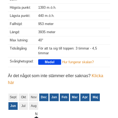
Högsta punkt:
1393 m.ö.h.
Lägsta punkt:
440 m.ö.h.
Fallhöjd:
953 meter
Längd:
3935 meter
Max lutning:
40°
Tidsåtgång
För att ta sig till toppen: 3 timmar - 4,5
timmar
Svårighetsgrad:
Medel
Hur fungerar skalan?
Är det något som inte stämmer eller saknas?
Klicka
här
Sept
Okt
Nov
Dec
Jan
Feb
Mar
Apr
Maj
Jun
Jul
Aug
N