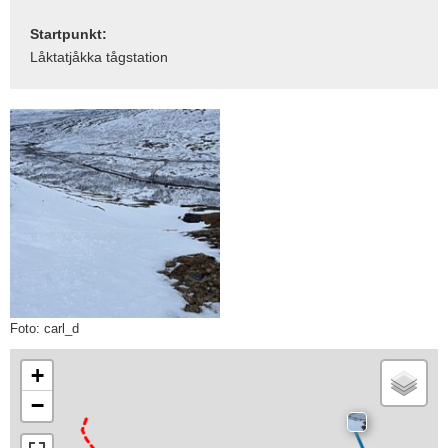
Startpunkt:
Låktatjåkka tågstation
Foto: carl_d
+
−