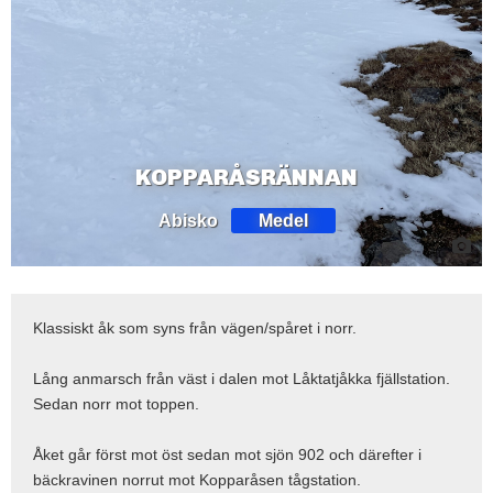
KOPPARÅSRÄNNAN
Abisko
Medel
Klassiskt åk som syns från vägen/spåret i norr.
Lång anmarsch från väst i dalen mot Låktatjåkka fjällstation.
Sedan norr mot toppen.
Åket går först mot öst sedan mot sjön 902 och därefter i
bäckravinen norrut mot Kopparåsen tågstation.