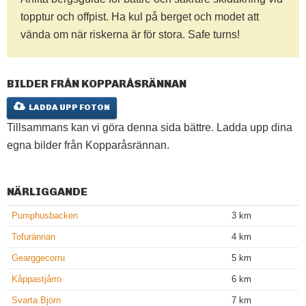
topptur och offpist. Ha kul på berget och modet att
vända om när riskerna är för stora. Safe turns!
BILDER FRÅN KOPPARÅSRÄNNAN
LADDA UPP FOTON
Tillsammans kan vi göra denna sida bättre. Ladda upp dina
egna bilder från Kopparåsrännan.
NÄRLIGGANDE
Pumphusbacken
3 km
Tofurännan
4 km
Gearggecorru
5 km
Kåppastjårro
6 km
Svarta Björn
7 km