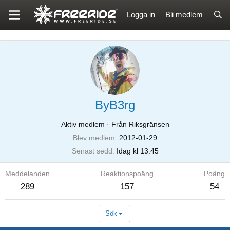
Logga in
Bli medlem
ByB3rg
Aktiv medlem
·
Från Riksgränsen
Blev medlem
2012-01-29
Senast sedd
Idag kl 13:45
Meddelanden
Reaktionspoäng
Poäng
289
157
54
Sök