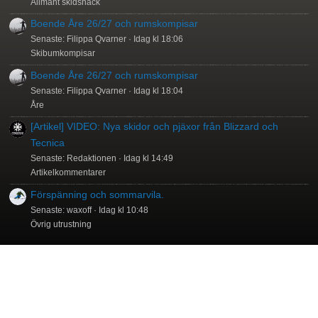
Allmänt skidsnack
Boende Åre 26/27 och rumskompisar
Senaste: Filippa Qvarner
Idag kl 18:06
Skibumkompisar
Boende Åre 26/27 och rumskompisar
Senaste: Filippa Qvarner
Idag kl 18:04
Åre
[Artikel] VIDEO: Nya skidor och pjäxor från Blizzard och
Tecnica
Senaste: Redaktionen
Idag kl 14:49
Artikelkommentarer
Förspänning och sommarvila.
Senaste: waxoff
Idag kl 10:48
Övrig utrustning