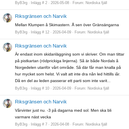
ByB3rg
Inlägg # 2
2026-05-08
Forum:
Nordiska fjäll
Riksgränsen och Narvik
Mellan Klumpen å Skimastern. Å sen över Gränsängarna
ByB3rg
Inlägg # 12
2026-04-09
Forum:
Nordiska fjäll
Riksgränsen och Narvik
Är endast inom skidanläggning som vi skriver. Om man tittar
på pistkartan (rödprickiga linjerna). Så är både Nordals å
Norgedelen utanför vårt område. Så där får man knalla på
hur mycket som helst. Vi valt att inte dra nån led hittills iår.
Då en del av leden passerar ett parti som inte varit...
ByB3rg
Inlägg # 10
2026-04-09
Forum:
Nordiska fjäll
Riksgränsen och Narvik
Vårvinter just nu. -3 på dagarna med sol. Men ska bli
varmare näst vecka
ByB3rg
Inlägg # 7
2026-04-08
Forum:
Nordiska fjäll