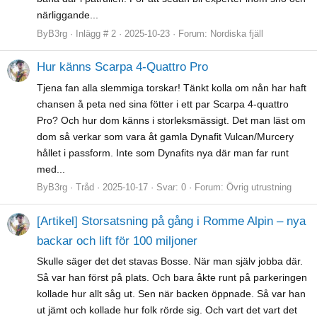
närliggande...
ByB3rg
Inlägg # 2
2025-10-23
Forum:
Nordiska fjäll
Hur känns Scarpa 4-Quattro Pro
Tjena fan alla slemmiga torskar! Tänkt kolla om nån har haft
chansen å peta ned sina fötter i ett par Scarpa 4-quattro
Pro? Och hur dom känns i storleksmässigt. Det man läst om
dom så verkar som vara åt gamla Dynafit Vulcan/Murcery
hållet i passform. Inte som Dynafits nya där man far runt
med...
ByB3rg
Tråd
2025-10-17
Svar: 0
Forum:
Övrig utrustning
[Artikel] Storsatsning på gång i Romme Alpin – nya
backar och lift för 100 miljoner
Skulle säger det det stavas Bosse. När man själv jobba där.
Så var han först på plats. Och bara åkte runt på parkeringen
kollade hur allt såg ut. Sen när backen öppnade. Så var han
ut jämt och kollade hur folk rörde sig. Och vart det vart det