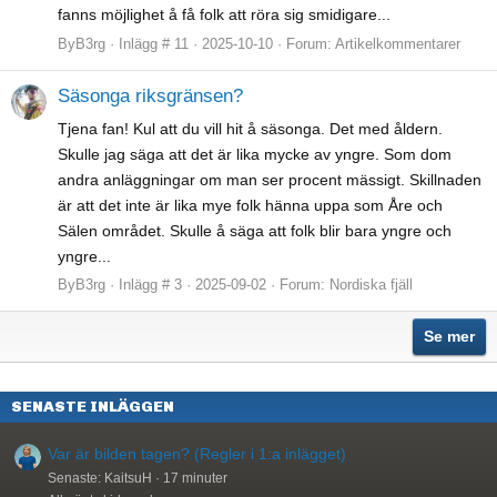
fanns möjlighet å få folk att röra sig smidigare...
ByB3rg
Inlägg # 11
2025-10-10
Forum:
Artikelkommentarer
Säsonga riksgränsen?
Tjena fan! Kul att du vill hit å säsonga. Det med åldern.
Skulle jag säga att det är lika mycke av yngre. Som dom
andra anläggningar om man ser procent mässigt. Skillnaden
är att det inte är lika mye folk hänna uppa som Åre och
Sälen området. Skulle å säga att folk blir bara yngre och
yngre...
ByB3rg
Inlägg # 3
2025-09-02
Forum:
Nordiska fjäll
Se mer
SENASTE INLÄGGEN
Var är bilden tagen? (Regler i 1:a inlägget)
Senaste: KaitsuH
17 minuter