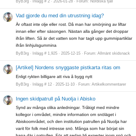
ByB3rg
Inlägg # 2
2026-01-28
Forum:
Nordiska fjäll
Vad gjorde du med din utrustning idag?
Är oftast inte olje eller rost. Då man har smörjning av liftar
innan eller efter säsongen. Nästan alla gånger det droppar
ifrån liften. Så är det vatten som har tagit upp gummipartiklar
ifrån linhjulsgummina
ByB3rg
Inlägg # 1,925
2025-12-15
Forum:
Allmänt skidsnack
[Artikel] Nordens snyggaste pistkarta ritas om
Enligt rykten billigare att riva å bygg nytt
ByB3rg
Inlägg # 12
2025-11-10
Forum:
Artikelkommentarer
Ingen skidpatrull på Nuolja i Abisko
Synd av många olika anledningar. Tråkigt med mindre
kollegor i området, mindre information om snöläget i
Abiskoområdet, och den institution patrullen på Nuolja har
varit för folk med intresse snö. Många som har börjat sin
bana där i patrullen. För att sedan bli experter inom snö och