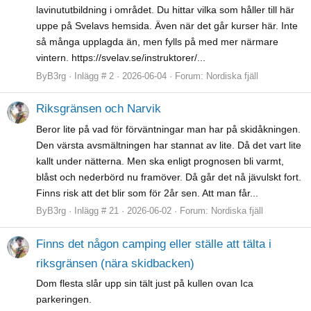
lavinututbildning i området. Du hittar vilka som håller till här
uppe på Svelavs hemsida. Även när det går kurser här. Inte
så många upplagda än, men fylls på med mer närmare
vintern. https://svelav.se/instruktorer/...
ByB3rg
Inlägg # 2
2026-06-04
Forum:
Nordiska fjäll
Riksgränsen och Narvik
Beror lite på vad för förväntningar man har på skidåkningen.
Den värsta avsmältningen har stannat av lite. Då det vart lite
kallt under nätterna. Men ska enligt prognosen bli varmt,
blåst och nederbörd nu framöver. Då går det nå jävulskt fort.
Finns risk att det blir som för 2år sen. Att man får...
ByB3rg
Inlägg # 21
2026-06-02
Forum:
Nordiska fjäll
Finns det någon camping eller ställe att tälta i
riksgränsen (nära skidbacken)
Dom flesta slår upp sin tält just på kullen ovan Ica
parkeringen.