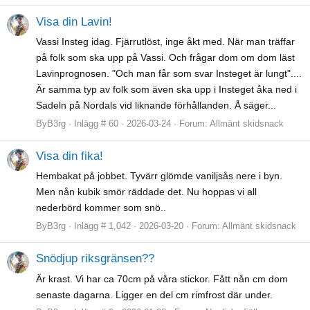
Visa din Lavin!
Vassi Insteg idag. Fjärrutlöst, inge åkt med. När man träffar
på folk som ska upp på Vassi. Och frågar dom om dom läst
Lavinprognosen. "Och man får som svar Insteget är lungt"....
Är samma typ av folk som även ska upp i Insteget åka ned i
Sadeln på Nordals vid liknande förhållanden. Å säger...
ByB3rg
Inlägg # 60
2026-03-24
Forum:
Allmänt skidsnack
Visa din fika!
Hembakat på jobbet. Tyvärr glömde vaniljsås nere i byn.
Men nån kubik smör räddade det. Nu hoppas vi all
nederbörd kommer som snö..
ByB3rg
Inlägg # 1,042
2026-03-20
Forum:
Allmänt skidsnack
Snödjup riksgränsen??
Är krast. Vi har ca 70cm på våra stickor. Fått nån cm dom
senaste dagarna. Ligger en del cm rimfrost där under.