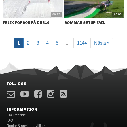
00:15
00:03
FELIX FÖRSÖK PÅ DUB10
SOMMAR SETUP FAIL
1
2
3
4
5
…
1144
Nästa »
FÖLJ OSS
INFORMATION
Om Freeride
FAQ
Regler & användarvillkor