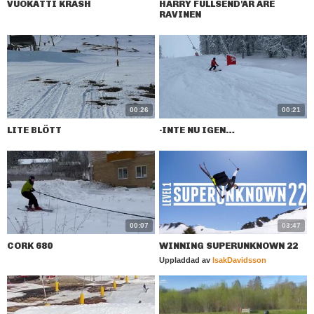
VUOKATTI KRASH
HARRY FULLSEND'AR ARE
RAVINEN
00:26
00:21
LITE BLÖTT
-INTE NU IGEN…
00:07
03:47
CORK 680
WINNING SUPERUNKNOWN 22
Uppladdad av
IsakDavidsson