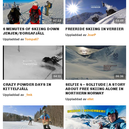
07:13
04:49
6 MINUTES OF SKIING DOWN
FREERIDE SKIING IN VERBIER
JENJEN/BORGAFJÄLL
Uppladdad av
JoarP
Uppladdad av
Tompa67
04:11
06:36
CRAZY POWDER DAYS IN
SELFIE 4 – SOLITUDE | A STORY
KITTELFJÄLL
ABOUT FREE SKIING ALONE IN
NORTHERN NORWAY
Uppladdad av
_fmk
Uppladdad av
ellet