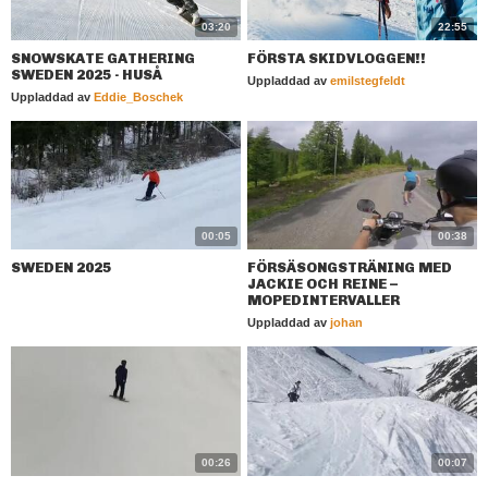
03:20
22:55
SNOWSKATE GATHERING
FÖRSTA SKIDVLOGGEN!!
SWEDEN 2025 - HUSÅ
Uppladdad av
emilstegfeldt
Uppladdad av
Eddie_Boschek
00:05
00:38
SWEDEN 2025
FÖRSÄSONGSTRÄNING MED
JACKIE OCH REINE –
MOPEDINTERVALLER
Uppladdad av
johan
00:26
00:07