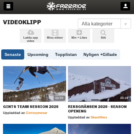
VIDEOKLIPP
Ladda upp
Mina videor
Min + Likes
Sök
video
Senaste
Upcoming
Topplistan
Nyligen +Gillade
02:33
04:28
GINTS TEAM SESSION 2026
RIKSGRÄNSEN 2026 - SEASON
OPENING
Uppladdad av
Gintseyewear
Uppladdad av
Skarefilms