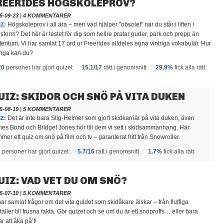
REERIDES HÖGSKOLEPROV?
5-09-23
|
4 KOMMENTARER
Högskoleprov i all ära – men vad hjälper "obsolet" när du står i liften i
Z:
storm? Det här är testet för dig som hellre pratar puder, park och prepp än
teritum. Vi har samlat 17 ord ur Freerides alldeles egna vintriga vokabulär. Hur
nga kan du?
20
personer har gjort quizet
15.1/17
rätt i genomsnitt
29.9%
fick alla rätt
UIZ: SKIDOR OCH SNÖ PÅ VITA DUKEN
5-08-19
|
5 KOMMENTARER
Det är inte bara Stig-Helmer som gjort skidkarriär på vita duken, även
Z:
es Bond och Bridget Jones hör till dem vi sett i skidsammanhang. Här
mer ett quiz om snö på film och tv – garanterat fritt från Snowroller.
1
personer har gjort quizet
5.7/16
rätt i genomsnitt
1.7%
fick alla rätt
UIZ: VAD VET DU OM SNÖ?
5-07-10
|
5 KOMMENTARER
har samlat frågor om det vita guldet som skidåkare älskar – från fluffiga
staller till frusna fakta. Gör quizet och se om du är ett snöproffs… eller bara
ar att åka på’t!