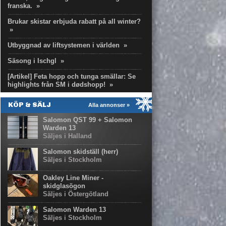
franska.
»
Brukar skistar erbjuda rabatt på all winter?
»
Utbyggnad av liftsystemen i världen
»
Säsong i Ischgl
»
[Artikel] Feta hopp och tunga smällar: Se
highlights från SM i dødshopp!
»
KÖP & SÄLJ
Alla annonser »
Salomon QST 99 + Salomon
Warden 13
Säljes i Halland
Salomon skidställ (herr)
Säljes i Stockholm
Oakley Line Miner -
skidglasögon
Säljes i Östergötland
Salomon Warden 13
Säljes i Stockholm