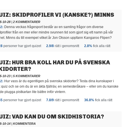
UIZ: SKIDPROFILER VI (KANSKE?) MINNS
5-10-28
|
2 KOMMENTARER
Denna veckas frågesport består av en samling frågor om diverse
Z:
dprofiler från en mer eller mindre svunnen tid som gjort sig ett namn på vår
net. Minns du till exempel vilket år Jon Olsson uppfann Kangaroo Flipen?
28
personer har gjort quizet
2.9/8
rätt i genomsnitt
2.8%
fick alla rätt
UIZ: HUR BRA KOLL HAR DU PÅ SVENSKA
KIDORTER?
5-10-23
|
5 KOMMENTARER
Hur vass är du egentligen på svenska skidorter? Testa dina kunskaper i
Z:
t quiz och se om du är en äkta fjällräv, en semesteråkare – eller om du kanske
de plugga pistkartan lite bättre inför vintern.
55
personer har gjort quizet
7.8/9
rätt i genomsnitt
36.8%
fick alla rätt
UIZ: VAD KAN DU OM SKIDHISTORIA?
5-10-14
|
KOMMENTERA