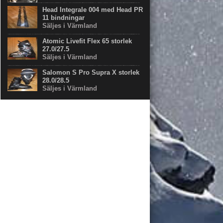
Head Integrale 004 med Head PR
11 bindningar
Säljes i Värmland
Atomic Livefit Flex 65 storlek
27.0/27.5
Säljes i Värmland
Salomon S Pro Supra X storlek
28.0/28.5
Säljes i Värmland