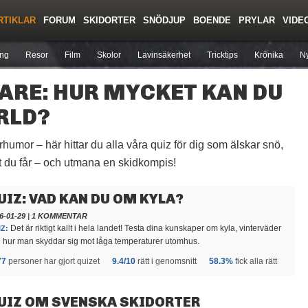
RTIKLAR
FORUM
SKIDORTER
SNÖDJUP
BOENDE
PRYLAR
VIDE
Regler/Hjälp
Toppturer
Liftkortspriser
ing
Resor
Film
Skolor
Lavinsäkerhet
Tricktips
Krönika
Ny
ARE: HUR MYCKET KAN DU
RLD?
rhumor – här hittar du alla våra quiz för dig som älskar snö,
t du får – och utmana en skidkompis!
UIZ: VAD KAN DU OM KYLA?
6-01-29
|
1 KOMMENTAR
Det är riktigt kallt i hela landet! Testa dina kunskaper om kyla, vinterväder
Z:
 hur man skyddar sig mot låga temperaturer utomhus.
77
personer har gjort quizet
9.4/10
rätt i genomsnitt
58.3%
fick alla rätt
UIZ OM SVENSKA SKIDORTER