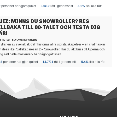
9
personer har gjort quizet
3.6/10
rätt i genomsnitt
3.1%
fick alla rätt
UIZ: MINNS DU SNOWROLLER? RES
ILLBAKA TILL 80-TALET OCH TESTA DIG
ÄR!
5-07-08
|
5 KOMMENTARER
hyllar en av svensk skidfilmhistorias allra största skapelser – en citatmaskin
n dess like: Sällskapsresan 2 – Snowroller. Har du åkt buss till Alperna och
rig sett detta mästerverk har något gått snett.
03
personer har gjort quizet
14.7/21
rätt i genomsnitt
5.4%
fick alla rätt
FÖLJ OSS