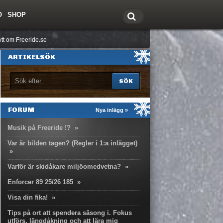
O
SHOP
tt om Freeride.se
ARTIKELSÖK
FORUM
Nya inlägg »
Musik på Freeride !?
»
Var är bilden tagen? (Regler i 1:a inlägget)
»
Varför är skidåkare miljöomedvetna?
»
Enforcer 89 25/26 185
»
Visa din fika!
»
Tips på ort att spendera säsong i. Fokus
utförs, längdåkning och att lära mig