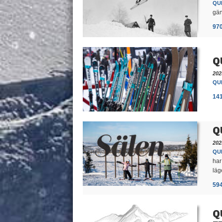
QUI
gän
97
Q
202
QUI
14
Q
202
QUI
har
läg
59
Q