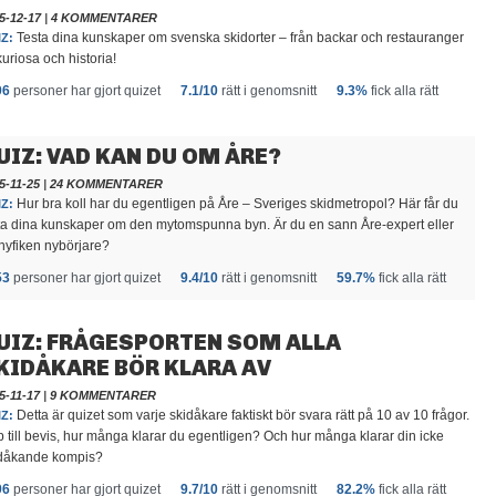
5-12-17
|
4 KOMMENTARER
Testa dina kunskaper om svenska skidorter – från backar och restauranger
Z:
l kuriosa och historia!
96
personer har gjort quizet
7.1/10
rätt i genomsnitt
9.3%
fick alla rätt
UIZ: VAD KAN DU OM ÅRE?
5-11-25
|
24 KOMMENTARER
Hur bra koll har du egentligen på Åre – Sveriges skidmetropol? Här får du
Z:
ta dina kunskaper om den mytomspunna byn. Är du en sann Åre-expert eller
nyfiken nybörjare?
53
personer har gjort quizet
9.4/10
rätt i genomsnitt
59.7%
fick alla rätt
UIZ: FRÅGESPORTEN SOM ALLA
KIDÅKARE BÖR KLARA AV
5-11-17
|
9 KOMMENTARER
Detta är quizet som varje skidåkare faktiskt bör svara rätt på 10 av 10 frågor.
Z:
 till bevis, hur många klarar du egentligen? Och hur många klarar din icke
dåkande kompis?
96
personer har gjort quizet
9.7/10
rätt i genomsnitt
82.2%
fick alla rätt