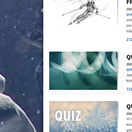
F
202
QUI
snö
pre
må
27
Q
202
QUI
Jam
kom
71
Q
202
Vi 
kri
gill