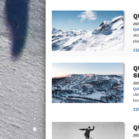
Q
202
QUI
ski
pla
13
Q
S
202
QUI
vår
bor
31
Q
202