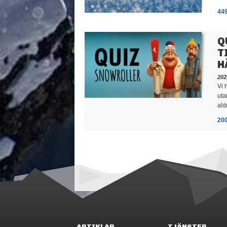
44
Q
T
H
202
Vi 
uta
ald
20
ARTIKLAR
TJÄNSTER