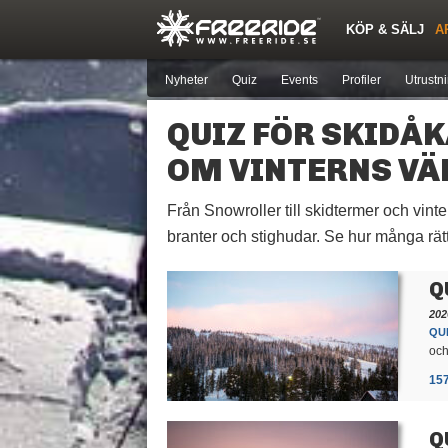
KÖP & SÄLJ
A
Nya inlägg
Snöfallstoppen
Skidor
Årets Krasch
Pjäxor
Forumlista
Topplistor
Sök
Skidorter nära mig
Medlemmar
Nyheter
Quiz
Events
Profiler
Utrustn
QUIZ FÖR SKIDÅK
OM VINTERNS VÄ
Från Snowroller till skidtermer och vinte
branter och stighudar. Se hur många rät
Q
202
QUI
och
15
Q