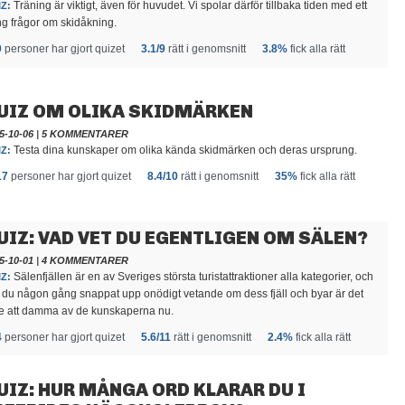
Träning är viktigt, även för huvudet. Vi spolar därför tillbaka tiden med ett
Z:
g frågor om skidåkning.
0
personer har gjort quizet
3.1/9
rätt i genomsnitt
3.8%
fick alla rätt
UIZ OM OLIKA SKIDMÄRKEN
5-10-06
|
5 KOMMENTARER
Testa dina kunskaper om olika kända skidmärken och deras ursprung.
Z:
17
personer har gjort quizet
8.4/10
rätt i genomsnitt
35%
fick alla rätt
UIZ: VAD VET DU EGENTLIGEN OM SÄLEN?
5-10-01
|
4 KOMMENTARER
Sälenfjällen är en av Sveriges största turistattraktioner alla kategorier, och
Z:
 du någon gång snappat upp onödigt vetande om dess fjäll och byar är det
e att damma av de kunskaperna nu.
4
personer har gjort quizet
5.6/11
rätt i genomsnitt
2.4%
fick alla rätt
UIZ: HUR MÅNGA ORD KLARAR DU I