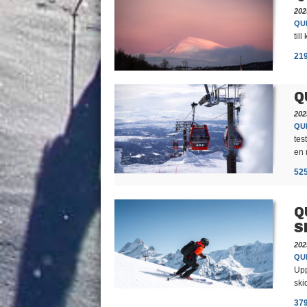
202
QUI
til
21
Q
202
QUI
tes
en 
52
Q
S
202
QUI
Upp
ski
37