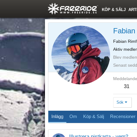
KÖP & SÄLJ
ART
Fabian
Fabian Rimf
Aktiv medle
Blev medle
Senast sed
Meddeland
31
Sök
Inlägg
Om
Köp & Sälj
Recensioner
Illustrera pistkarta - vem?