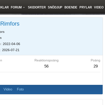
IKLAR
FORUM
SKIDORTER
SNÖDJUP
BOENDE
PRYLAR
VIDEO
 Rimfors
ors
m
m
2022-04-06
d
2026-07-21
en
Reaktionspoäng
Poäng
56
29
Video
Foto