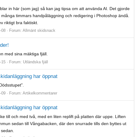
r in här (som jag) så kan jag tipsa om att använda AI. Det gjorde
igt många timmars handpåläggning och redigering i Photoshop ändå.
riktigt bra faktiskt.
-08
Forum:
Allmänt skidsnack
der!
en med sina mäktiga fjäll.
-15
Forum:
Utländska fjäll
 skidanläggning har öppnat
"Dödsstupet".
-09
Forum:
Artikelkommentarer
 skidanläggning har öppnat
ke till och med två, med en liten replift på platten där uppe. Liften
ommun sedan till Vångabacken, där den snurrade tills den byttes ut
r sedan.