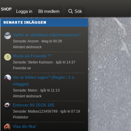
SHOP
Logga in
Bli medlem
Sök
SENASTE INLÄGGEN
Varför är skidåkare miljöomedvetna?
Senaste: Anzom
Idag kl 00:39
Allmänt skidsnack
Musik på Freeride !?
S
Senaste: Stefan Karlsson
Igår kl 14:37
Freeride.se
Var är bilden tagen? (Regler i 1:a
inlägget)
Senaste: Maloc
Igår kl 11:13
Allmänt skidsnack
Enforcer 89 25/26 185
Senaste: Mattias123456789
Igår kl 07:19
Pistskidor
Visa din fika!