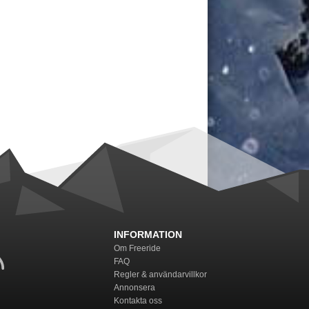
INFORMATION
Om Freeride
FAQ
Regler & användarvillkor
Annonsera
Kontakta oss