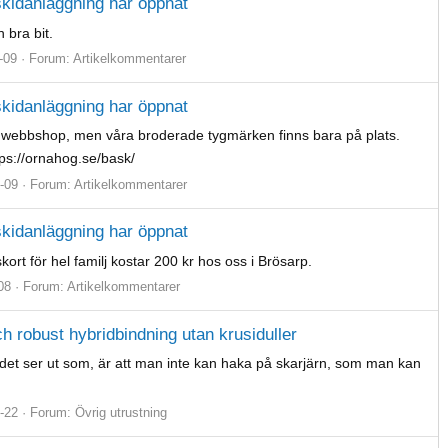
 skidanläggning har öppnat
 bra bit.
-09
Forum:
Artikelkommentarer
 skidanläggning har öppnat
r webbshop, men våra broderade tygmärken finns bara på plats.
tps://ornahog.se/bask/
-09
Forum:
Artikelkommentarer
 skidanläggning har öppnat
rt för hel familj kostar 200 kr hos oss i Brösarp.
08
Forum:
Artikelkommentarer
h robust hybridbindning utan krusiduller
det ser ut som, är att man inte kan haka på skarjärn, som man kan
-22
Forum:
Övrig utrustning