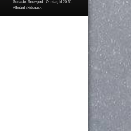
Senaste: Snowgod
Onsdag kl 20:51
Allmänt skidsnack