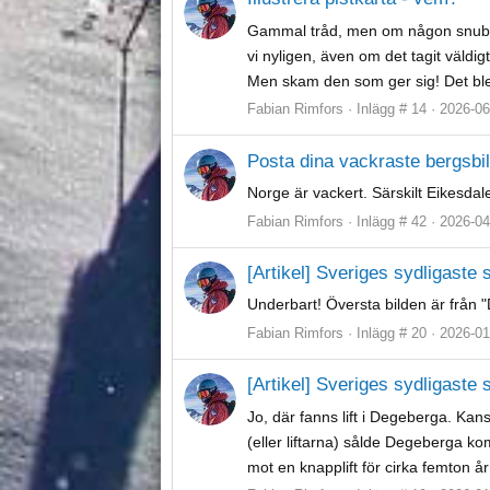
Gammal tråd, men om någon snubbla
vi nyligen, även om det tagit väld
Men skam den som ger sig! Det blev 
Fabian Rimfors
Inlägg # 14
2026-06
Posta dina vackraste bergsbil
Norge är vackert. Särskilt Eikesdal
Fabian Rimfors
Inlägg # 42
2026-04
[Artikel] Sveriges sydligaste
Underbart! Översta bilden är från 
Fabian Rimfors
Inlägg # 20
2026-01
[Artikel] Sveriges sydligaste
Jo, där fanns lift i Degeberga. Kans
(eller liftarna) sålde Degeberga k
mot en knapplift för cirka femton å