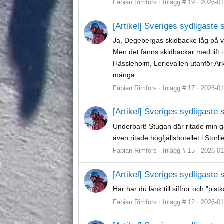
Fabian Rimfors
Inlägg # 19
2026-01
[Artikel] Sveriges sydligaste
Ja, Degebergas skidbacke låg på 
Men det fanns skidbackar med lift 
Hässleholm, Lerjevallen utanför Ar
många...
Fabian Rimfors
Inlägg # 17
2026-01
[Artikel] Sveriges sydligaste
Underbart! Stugan där ritade min 
även ritade högfjällshotellet i Sto
Fabian Rimfors
Inlägg # 15
2026-01
[Artikel] Sveriges sydligaste
Här har du länk till siffror och "pistk
Fabian Rimfors
Inlägg # 12
2026-01