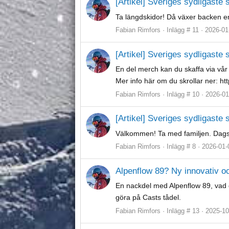
[Artikel] Sveriges sydligaste
Ta längdskidor! Då växer backen en
Fabian Rimfors
Inlägg # 11
2026-01
[Artikel] Sveriges sydligaste
En del merch kan du skaffa via vå
Mer info här om du skrollar ner: ht
Fabian Rimfors
Inlägg # 10
2026-01
[Artikel] Sveriges sydligaste
Välkommen! Ta med familjen. Dagsko
Fabian Rimfors
Inlägg # 8
2026-01-
Alpenflow 89? Ny innovativ oc
En nackdel med Alpenflow 89, vad 
göra på Casts tådel.
Fabian Rimfors
Inlägg # 13
2025-10