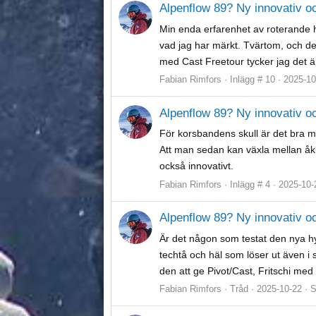
Alpenflow 89? Ny innovativ oc
Min enda erfarenhet av roterande 
vad jag har märkt. Tvärtom, och de
med Cast Freetour tycker jag det är 
Fabian Rimfors
Inlägg # 10
2025-10
Alpenflow 89? Ny innovativ oc
För korsbandens skull är det bra me
Att man sedan kan växla mellan åk
också innovativt.
Fabian Rimfors
Inlägg # 4
2025-10-
Alpenflow 89? Ny innovativ oc
Är det någon som testat den nya h
techtå och häl som löser ut även i 
den att ge Pivot/Cast, Fritschi med
Fabian Rimfors
Tråd
2025-10-22
S