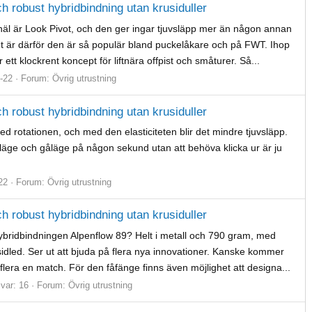
h robust hybridbindning utan krusiduller
häl är Look Pivot, och den ger ingar tjuvsläpp mer än någon annan
t är därför den är så populär bland puckelåkare och på FWT. Ihop
ett klockrent koncept för liftnära offpist och småturer. Så...
-22
Forum:
Övrig utrustning
h robust hybridbindning utan krusiduller
d rotationen, och med den elasticiteten blir det mindre tjuvsläpp.
läge och gåläge på någon sekund utan att behöva klicka ur är ju
22
Forum:
Övrig utrustning
h robust hybridbindning utan krusiduller
ybridbindningen Alpenflow 89? Helt i metall och 790 gram, med
sidled. Ser ut att bjuda på flera nya innovationer. Kanske kommer
 flera en match. För den fåfänge finns även möjlighet att designa...
var: 16
Forum:
Övrig utrustning