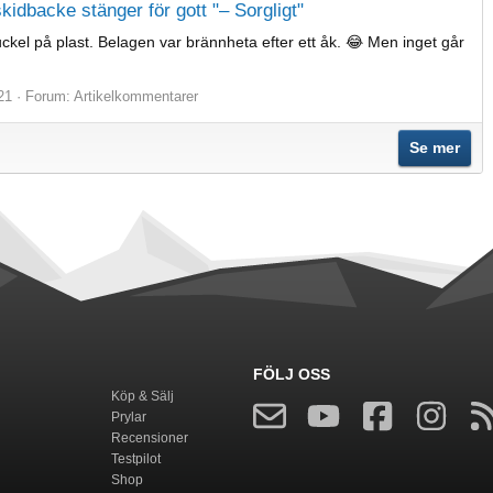
skidbacke stänger för gott "– Sorgligt"
puckel på plast. Belagen var brännheta efter ett åk. 😂 Men inget går
21
Forum:
Artikelkommentarer
Se mer
FÖLJ OSS
Köp & Sälj
Prylar
Recensioner
Testpilot
Shop