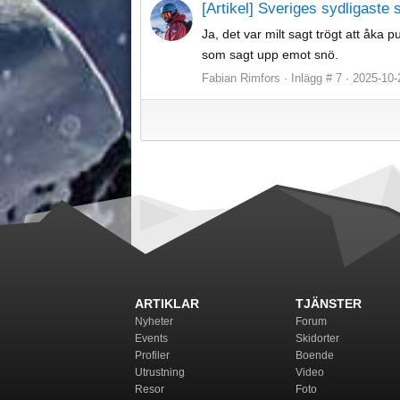
[Artikel] Sveriges sydligaste 
Ja, det var milt sagt trögt att åka 
som sagt upp emot snö.
Fabian Rimfors
Inlägg # 7
2025-10-
ARTIKLAR
TJÄNSTER
Nyheter
Forum
Events
Skidorter
Profiler
Boende
Utrustning
Video
Resor
Foto