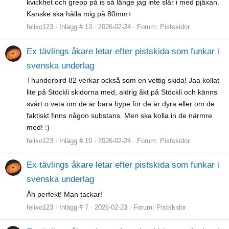
kvickhet och grepp på is så länge jag inte slår i med pjäxan.
Kanske ska hålla mig på 80mm+
felixo123
Inlägg # 13
2026-02-24
Forum:
Pistskidor
Ex tävlings åkare letar efter pistskida som funkar i
svenska underlag
Thunderbird 82 verkar också som en vettig skida! Jaa kollat
lite på Stöckli skidorna med, aldrig åkt på Stöckli och känns
svårt o veta om de är bara hype för de är dyra eller om de
faktiskt finns någon substans. Men ska kolla in de närmre
med! :)
felixo123
Inlägg # 10
2026-02-24
Forum:
Pistskidor
Ex tävlings åkare letar efter pistskida som funkar i
svenska underlag
Åh perfekt! Man tackar!
felixo123
Inlägg # 7
2026-02-23
Forum:
Pistskidor