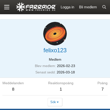
Logga in
Bli medlem
felixo123
Medlem
Blev medlem
2026-02-23
Senast sedd
2026-03-18
Meddelanden
Reaktionspoäng
Poäng
8
1
7
Sök