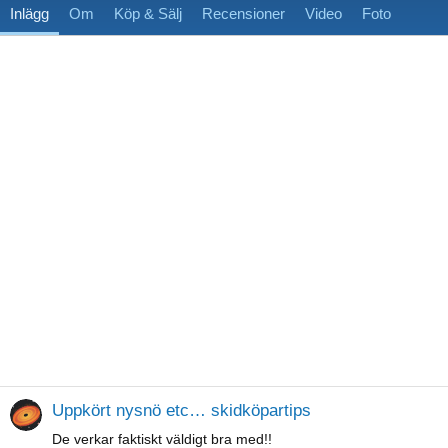
Inlägg
Om
Köp & Sälj
Recensioner
Video
Foto
Uppkört nysnö etc… skidköpartips
De verkar faktiskt väldigt bra med!!