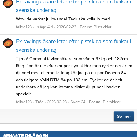
Ex tävlings åkare letar efter pistskida som funkar i
svenska underlag
Wow de verkar ju lovande! Tack ska kolla in mer!
felixo123
Inlägg # 4
2026-02-23
Forum:
Pistskidor
Ex tävlings åkare letar efter pistskida som funkar i
svenska underlag
Tjena! Gammal tävlingsåkare som väger 97kg och 182cm
lång. Jag är ute efter ett par nya skidor men tycker det är en
djungel med alternativ. Idag kör jag på ett par Deacon 84
och tidigare Völkl RTM 84 på 183 cm. Tycker de är helt
underbara då jag kan komma riktigt djupt ner i backen,
speciellt...
felixo123
Tråd
2026-02-23
Svar: 24
Forum:
Pistskidor
Se mer
SENASTE INLÄGGEN