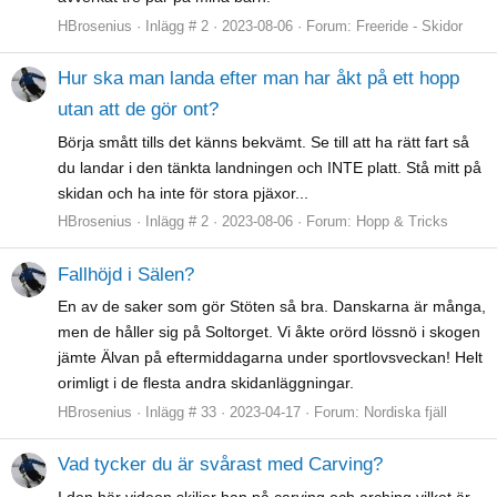
HBrosenius
Inlägg # 2
2023-08-06
Forum:
Freeride - Skidor
Hur ska man landa efter man har åkt på ett hopp
utan att de gör ont?
Börja smått tills det känns bekvämt. Se till att ha rätt fart så
du landar i den tänkta landningen och INTE platt. Stå mitt på
skidan och ha inte för stora pjäxor...
HBrosenius
Inlägg # 2
2023-08-06
Forum:
Hopp & Tricks
Fallhöjd i Sälen?
En av de saker som gör Stöten så bra. Danskarna är många,
men de håller sig på Soltorget. Vi åkte orörd lössnö i skogen
jämte Älvan på eftermiddagarna under sportlovsveckan! Helt
orimligt i de flesta andra skidanläggningar.
HBrosenius
Inlägg # 33
2023-04-17
Forum:
Nordiska fjäll
Vad tycker du är svårast med Carving?
I den här videon skiljer han på carving och arching vilket är