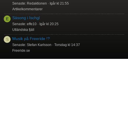
Senaste: Redaktionen
Igår kl 21:55
Artikelkommentarer
Säsong i Ischgl
E
Senaste: effe10
Igår kl 20:25
Utländska fjäll
Musik på Freeride !?
S
Senaste: Stefan Karlsson
Torsdag kl 14:37
Freeride.se