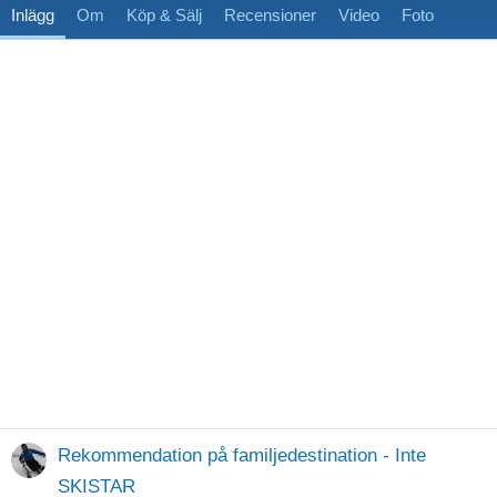
Inlägg
Om
Köp & Sälj
Recensioner
Video
Foto
Rekommendation på familjedestination - Inte
SKISTAR