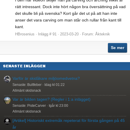
rätt intressant. Dock inte hört någon bra översättning på vad
det skulle bli på svenska? Kort går det ut på att han inte
anser det vara carving om man står och rullar från kant till
kant.
HBrosenius
Inlägg # 91
2023-03-20
Forum:
Åkteknik
Se mer
SENASTE INLÄGGEN
Varför är skidåkare miljöomedvetna?
Senaste: Bultfeber
Idag kl 01:22
Allmänt skidsnack
Var är bilden tagen? (Regler i 1:a inlägget)
Senaste: PisteCarver
Igår kl 23:00
Allmänt skidsnack
[Artikel] Historiskt extremåk repeterat för första gången på 45
år