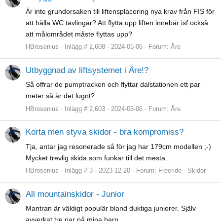
Är inte grundorsaken till liftensplacering nya krav från FIS för
att hålla WC tävlingar? Att flytta upp liften innebär isf också
att målområdet måste flyttas upp?
HBrosenius
Inlägg # 2,608
2024-05-06
Forum:
Åre
Utbyggnad av liftsystemet i Åre!?
Så offrar de pumptracken och flyttar dalstationen ett par
meter så är det lugnt?
HBrosenius
Inlägg # 2,603
2024-05-06
Forum:
Åre
Korta men styva skidor - bra kompromiss?
Tja, antar jag resonerade så för jag har 179cm modellen ;-)
Mycket trevlig skida som funkar till det mesta.
HBrosenius
Inlägg # 3
2023-12-20
Forum:
Freeride - Skidor
All mountainskidor - Junior
Mantran är väldigt populär bland duktiga juniorer. Själv
avverkat tre par på mina barn.