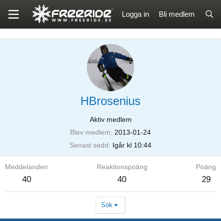
Logga in
Bli medlem
HBrosenius
Aktiv medlem
Blev medlem
2013-01-24
Senast sedd
Igår kl 10:44
Meddelanden
Reaktionspoäng
Poäng
40
40
29
Sök