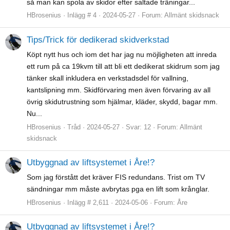
så man kan spola av skidor efter saltade träningar...
HBrosenius
Inlägg # 4
2024-05-27
Forum:
Allmänt skidsnack
Tips/Trick för dedikerad skidverkstad
Köpt nytt hus och iom det har jag nu möjligheten att inreda
ett rum på ca 19kvm till att bli ett dedikerat skidrum som jag
tänker skall inkludera en verkstadsdel för vallning,
kantslipning mm. Skidförvaring men även förvaring av all
övrig skidutrustning som hjälmar, kläder, skydd, bagar mm.
Nu...
HBrosenius
Tråd
2024-05-27
Svar: 12
Forum:
Allmänt
skidsnack
Utbyggnad av liftsystemet i Åre!?
Som jag förstått det kräver FIS redundans. Trist om TV
sändningar mm måste avbrytas pga en lift som krånglar.
HBrosenius
Inlägg # 2,611
2024-05-06
Forum:
Åre
Utbyggnad av liftsystemet i Åre!?