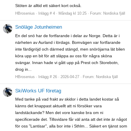
Stöten är alltid ett säkert kort också.
HBrosenius
Inlägg # 4
Måndag kl 10:25
Forum:
Nordiska fjäll
Snöläge Jotunheimen
En del snö har de fortfarande i delar av Norge. Detta är i
närheten av Aurland i lördags. Bomvägen var fortfarande
inte färdigröjd och därmed stängd, men snöröjarna lät bilen
köra upp en bit för att släppa av oss för några sköna
svängar. Innan hade vi gått upp på Prest och Storebotn,
drog in...
HBrosenius
Inlägg # 26
2026-04-27
Forum:
Nordiska fjäll
SkiWorks UF företag
Med tanke på vad frakt av skidor i detta landet kostar så
känns det knappast aktuellt att ni försöker vara
landstäckande? Men det vore kanske bra om ni
specificerade det. Tillsvidare får väl anta att det inte är något
för oss "Lantisar", alla bor inte i Sthlm... Säkert en tjänst som