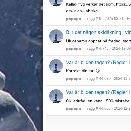
Kallax flyg verkar det som. https:/
om-lavin-i-abisko
jimjimjim
Inlägg # 9
2025-03-21
F
Blir det någon skidåkning i vi
Ulricehamn öppnar på fredag, stort
jimjimjim
Inlägg # 4,745
2024-12-09
Var är bilden tagen? (Regler i 
Korrekt, din tur. 😃
jimjimjim
Inlägg # 44,070
2024-11-2
Var är bilden tagen? (Regler i 
Ok ledtråd, en känd 1500-talsrebell
jimjimjim
Inlägg # 44,068
2024-11-2