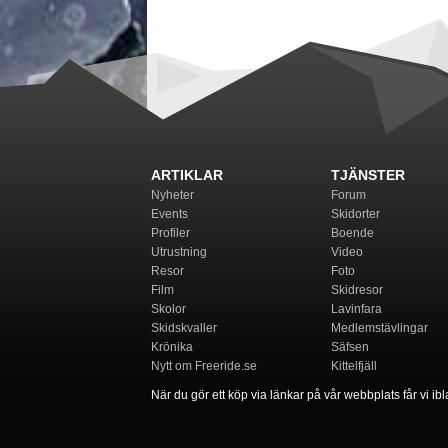
ARTIKLAR
TJÄNSTER
Nyheter
Forum
Events
Skidorter
Profiler
Boende
Utrustning
Video
Resor
Foto
Film
Skidresor
Skolor
Lavinfara
Skidskvaller
Medlemstävlingar
Krönika
Säfsen
Nytt om Freeride.se
Kittelfjäll
När du gör ett köp via länkar på vår webbplats får vi ibla