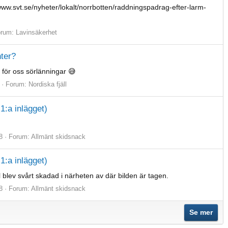
/www.svt.se/nyheter/lokalt/norrbotten/raddningspadrag-efter-larm-
orum:
Lavinsäkerhet
nter?
 för oss sörlänningar 😅
Forum:
Nordiska fjäll
1:a inlägget)
8
Forum:
Allmänt skidsnack
1:a inlägget)
 blev svårt skadad i närheten av där bilden är tagen.
8
Forum:
Allmänt skidsnack
Se mer