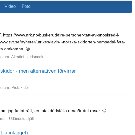
Video
Foto
 https://www.nrk.no/buskerud/fire-personer-tatt-av-snoskred-i-
w.svt.se/nyheter/utrikes/lavin-i-norska-skidorten-hemsedal-fyra-
fyra omkomna. 😔
Forum:
Allmänt skidsnack
rskidor - men alternativen förvirrar
Forum:
Pistskidor
om jag fattat rätt, en total dödsfälla om/när det rasar. 😔
rum:
Utländska fjäll
1:a inlägget)