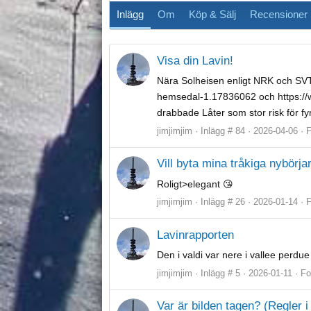
Inlägg
Om
Köp & Sälj
Recensioner
Visa din Lavin!
Nära Solheisen enligt NRK och SVT.
hemsedal-1.17836062 och https://ww
drabbade Låter som stor risk för 
jimjimjim
Inlägg # 84
2026-04-06
Vill byta mina tråkiga nybörja
Roligt>elegant 😘
jimjimjim
Inlägg # 26
2026-01-14
Lavinrapporten
Den i valdi var nere i vallee perdue 
jimjimjim
Inlägg # 5
2026-01-11
Fo
Var är bilden tagen? (Regler i 