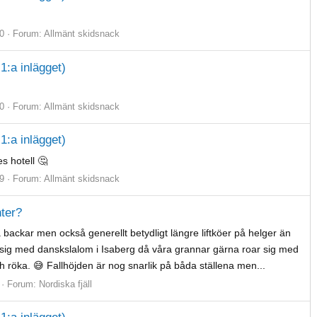
0
Forum:
Allmänt skidsnack
1:a inlägget)
0
Forum:
Allmänt skidsnack
1:a inlägget)
s hotell 🤔
9
Forum:
Allmänt skidsnack
nter?
 backar men också generellt betydligt längre liftköer på helger än
sig med danskslalom i Isaberg då våra grannar gärna roar sig med
och röka. 😅 Fallhöjden är nog snarlik på båda ställena men...
Forum:
Nordiska fjäll