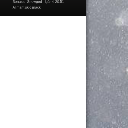
Senaste: Snowgod
Igår kl 20:51
Allmänt skidsnack