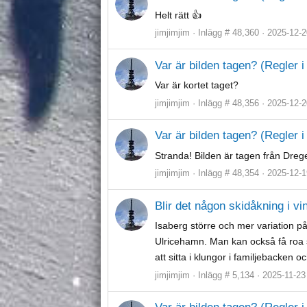
Helt rätt 👍
jimjimjim
Inlägg # 48,360
2025-12-2
Var är bilden tagen? (Regler i 
Var är kortet taget?
jimjimjim
Inlägg # 48,356
2025-12-2
Var är bilden tagen? (Regler i 
Stranda! Bilden är tagen från Drege
jimjimjim
Inlägg # 48,354
2025-12-1
Blir det någon skidåkning i vi
Isaberg större och mer variation på
Ulricehamn. Man kan också få roa 
att sitta i klungor i familjebacken 
jimjimjim
Inlägg # 5,134
2025-11-23