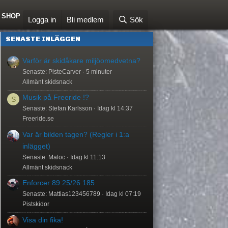
SHOP
Logga in
Bli medlem
Sök
SENASTE INLÄGGEN
Varför är skidåkare miljöomedvetna?
Senaste: PisteCarver
5 minuter
Allmänt skidsnack
Musik på Freeride !?
S
Senaste: Stefan Karlsson
Idag kl 14:37
Freeride.se
Var är bilden tagen? (Regler i 1:a
inlägget)
Senaste: Maloc
Idag kl 11:13
Allmänt skidsnack
Enforcer 89 25/26 185
Senaste: Mattias123456789
Idag kl 07:19
Pistskidor
Visa din fika!