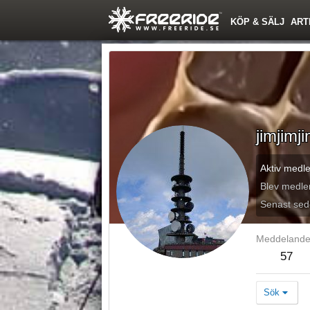
KÖP & SÄLJ
ART
jimjimj
Aktiv medl
Blev medl
Senast sed
Meddeland
57
Sök