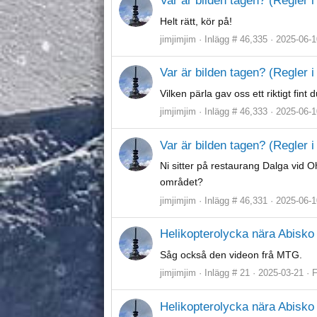
Var är bilden tagen? (Regler i 
Helt rätt, kör på!
jimjimjim
Inlägg # 46,335
2025-06-1
Var är bilden tagen? (Regler i 
Vilken pärla gav oss ett riktigt fint
jimjimjim
Inlägg # 46,333
2025-06-1
Var är bilden tagen? (Regler i 
Ni sitter på restaurang Dalga vid
området?
jimjimjim
Inlägg # 46,331
2025-06-1
Helikopterolycka nära Abisko
Såg också den videon frå MTG.
jimjimjim
Inlägg # 21
2025-03-21
Helikopterolycka nära Abisko