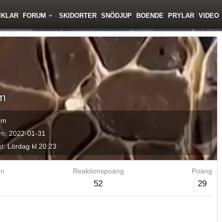
IKLAR
FORUM
SKIDORTER
SNÖDJUP
BOENDE
PRYLAR
VIDEO
im
em
em
2022-01-31
d
Lördag kl 20:23
en
Reaktionspoäng
Poäng
52
29