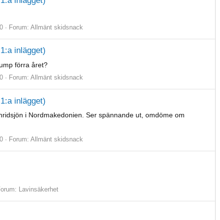
1:a inlägget)
0
Forum:
Allmänt skidsnack
1:a inlägget)
 dump förra året?
0
Forum:
Allmänt skidsnack
1:a inlägget)
 Ohridsjön i Nordmakedonien. Ser spännande ut, omdöme om
0
Forum:
Allmänt skidsnack
Forum:
Lavinsäkerhet