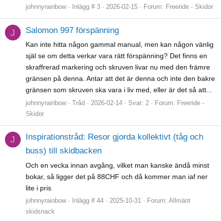
johnnyrainbow
Inlägg # 3
2026-02-15
Forum:
Freeride - Skidor
Salomon 997 förspänning
J
Kan inte hitta någon gammal manual, men kan någon vänlig
själ se om detta verkar vara rätt förspänning? Det finns en
skraffrerad markering och skruven livar nu med den främre
gränsen på denna. Antar att det är denna och inte den bakre
gränsen som skruven ska vara i liv med, eller är det så att...
johnnyrainbow
Tråd
2026-02-14
Svar: 2
Forum:
Freeride -
Skidor
Inspirationstråd: Resor gjorda kollektivt (tåg och
J
buss) till skidbacken
Och en vecka innan avgång, vilket man kanske ändå minst
bokar, så ligger det på 88CHF och då kommer man iaf ner
lite i pris
johnnyrainbow
Inlägg # 44
2025-10-31
Forum:
Allmänt
skidsnack