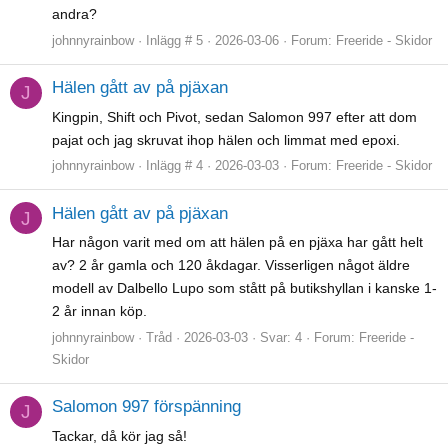
andra?
johnnyrainbow
Inlägg # 5
2026-03-06
Forum:
Freeride - Skidor
Hälen gått av på pjäxan
J
Kingpin, Shift och Pivot, sedan Salomon 997 efter att dom
pajat och jag skruvat ihop hälen och limmat med epoxi.
johnnyrainbow
Inlägg # 4
2026-03-03
Forum:
Freeride - Skidor
Hälen gått av på pjäxan
J
Har någon varit med om att hälen på en pjäxa har gått helt
av? 2 år gamla och 120 åkdagar. Visserligen något äldre
modell av Dalbello Lupo som stått på butikshyllan i kanske 1-
2 år innan köp.
johnnyrainbow
Tråd
2026-03-03
Svar: 4
Forum:
Freeride -
Skidor
Salomon 997 förspänning
J
Tackar, då kör jag så!