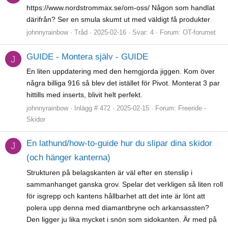
https://www.nordstrommax.se/om-oss/ Någon som handlat
därifrån? Ser en smula skumt ut med väldigt få produkter
johnnyrainbow
Tråd
2025-02-16
Svar: 4
Forum:
OT-forumet
GUIDE - Montera själv - GUIDE
J
En liten uppdatering med den hemgjorda jiggen. Kom över
några billiga 916 så blev det istället för Pivot. Monterat 3 par
hittills med inserts, blivit helt perfekt.
johnnyrainbow
Inlägg # 472
2025-02-15
Forum:
Freeride -
Skidor
En lathund/how-to-guide hur du slipar dina skidor
J
(och hänger kanterna)
Strukturen på belagskanten är väl efter en stenslip i
sammanhanget ganska grov. Spelar det verkligen så liten roll
för isgrepp och kantens hållbarhet att det inte är lönt att
polera upp denna med diamantbryne och arkansassten?
Den ligger ju lika mycket i snön som sidokanten. Är med på