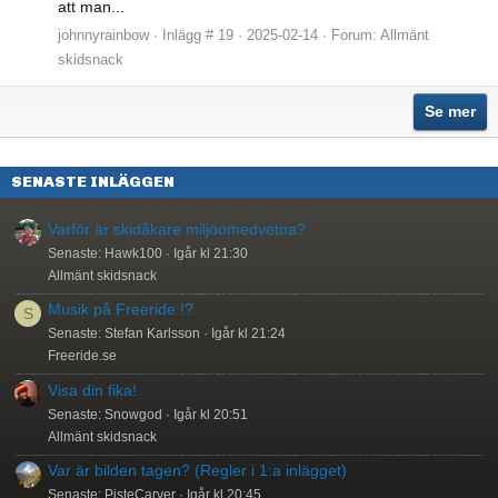
att man...
johnnyrainbow
Inlägg # 19
2025-02-14
Forum:
Allmänt
skidsnack
Se mer
SENASTE INLÄGGEN
Varför är skidåkare miljöomedvetna?
Senaste: Hawk100
Igår kl 21:30
Allmänt skidsnack
Musik på Freeride !?
S
Senaste: Stefan Karlsson
Igår kl 21:24
Freeride.se
Visa din fika!
Senaste: Snowgod
Igår kl 20:51
Allmänt skidsnack
Var är bilden tagen? (Regler i 1:a inlägget)
Senaste: PisteCarver
Igår kl 20:45