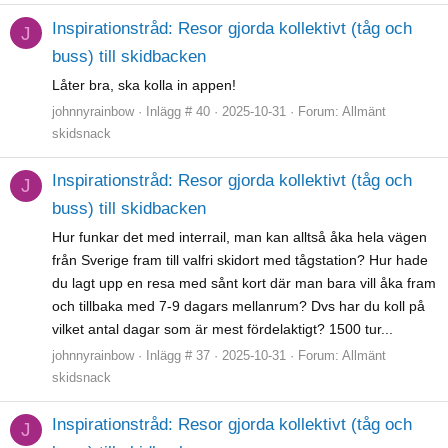
Inspirationstråd: Resor gjorda kollektivt (tåg och
J
buss) till skidbacken
Låter bra, ska kolla in appen!
johnnyrainbow
Inlägg # 40
2025-10-31
Forum:
Allmänt
skidsnack
Inspirationstråd: Resor gjorda kollektivt (tåg och
J
buss) till skidbacken
Hur funkar det med interrail, man kan alltså åka hela vägen
från Sverige fram till valfri skidort med tågstation? Hur hade
du lagt upp en resa med sånt kort där man bara vill åka fram
och tillbaka med 7-9 dagars mellanrum? Dvs har du koll på
vilket antal dagar som är mest fördelaktigt? 1500 tur...
johnnyrainbow
Inlägg # 37
2025-10-31
Forum:
Allmänt
skidsnack
Inspirationstråd: Resor gjorda kollektivt (tåg och
J