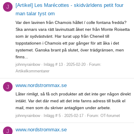
[Artikel] Les Marécottes - skidvärldens petit four
J
man talar tyst om
Var den lavinen från Chamois hållet / colle fontana fredda?
Ska annars vara rätt lavinutsatt åket ner från Monte Roisetta
som är sydvästvänt. Har turat upp från Cheneil till
toppstationen i Chamois ett par gånger för att åka i det
systemet. Ganska brant på slutet, över trädgränsen, men
finns...
johnnyrainbow
Inlägg # 13
2025-02-20
Forum:
Artikelkommentarer
www.nordstrommax.se
J
Låter rimligt, så få och produkter att det inte ger någon direkt
intäkt. Var det där med att det inte fanns adress till butik el
mail, men som du skriver antagligen under arbete.
johnnyrainbow
Inlägg # 5
2025-02-17
Forum:
OT-forumet
www.nordstrommax.se
J