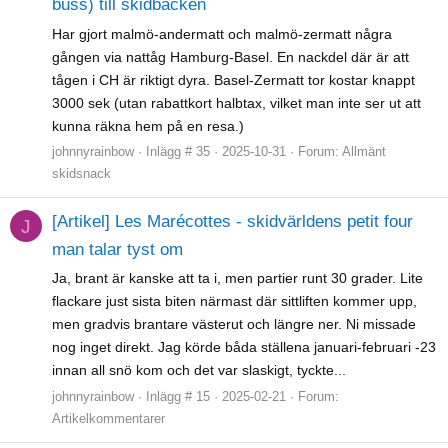
buss) till skidbacken
Har gjort malmö-andermatt och malmö-zermatt några
gången via nattåg Hamburg-Basel. En nackdel där är att
tågen i CH är riktigt dyra. Basel-Zermatt tor kostar knappt
3000 sek (utan rabattkort halbtax, vilket man inte ser ut att
kunna räkna hem på en resa.)
johnnyrainbow
Inlägg # 35
2025-10-31
Forum:
Allmänt
skidsnack
[Artikel] Les Marécottes - skidvärldens petit four
J
man talar tyst om
Ja, brant är kanske att ta i, men partier runt 30 grader. Lite
flackare just sista biten närmast där sittliften kommer upp,
men gradvis brantare västerut och längre ner. Ni missade
nog inget direkt. Jag körde båda ställena januari-februari -23
innan all snö kom och det var slaskigt, tyckte...
johnnyrainbow
Inlägg # 15
2025-02-21
Forum:
Artikelkommentarer