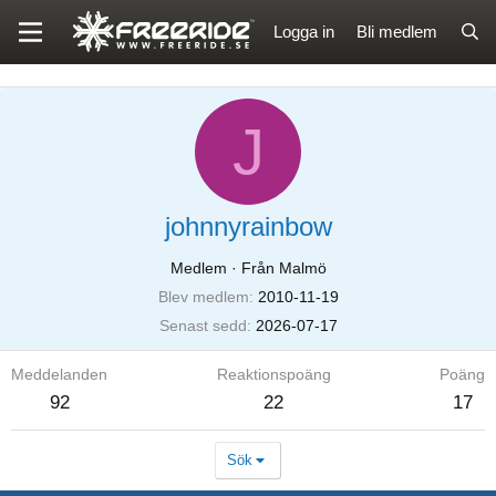
Logga in
Bli medlem
J
johnnyrainbow
Medlem
·
Från Malmö
Blev medlem
2010-11-19
Senast sedd
2026-07-17
Meddelanden
Reaktionspoäng
Poäng
92
22
17
Sök