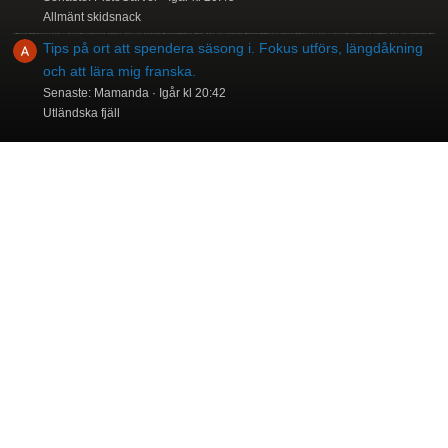
Allmänt skidsnack
Tips på ort att spendera säsong i. Fokus utförs, längdåkning
och att lära mig franska.
Senaste: Mamanda
Igår kl 20:42
Utländska fjäll