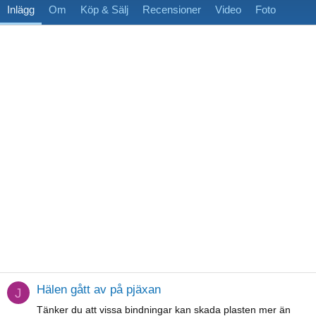
Inlägg
Om
Köp & Sälj
Recensioner
Video
Foto
Hälen gått av på pjäxan
J
Tänker du att vissa bindningar kan skada plasten mer än