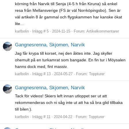
körning från Narvik till Senja (4-5 h från Kiruna) så enkel
resa från Mellansverige (FS är väl Norrköpingsbo). Sen är
väl artikeln 8 år gammal och flygskammen har kanske ökat
lite...
karlbolin
Inlägg # 5
2024-11-15
Forum:
Artikelkommentarer
Gangnesrenna, Skjomen, Narvik
Jag får krypa till korset, nej den åktes inte. Jag skyller
ohemult på en turkamrat som bangade. En fin tur i Möysalen
hanns dock med, fint massiv.
karlbolin
Inlägg # 13
2024-05-27
Forum:
Toppturer
Gangnesrenna, Skjomen, Narvik
Tack för videos! Skiers left innan utloppet ser ut att
rekommenderas och ni såg inte ut att ha så bra glid tillbaka
till bilen:).
karlbolin
Inlägg # 11
2024-04-22
Forum:
Toppturer