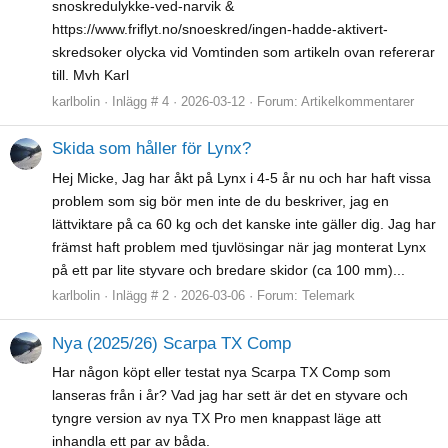
snoskredulykke-ved-narvik &
https://www.friflyt.no/snoeskred/ingen-hadde-aktivert-
skredsoker olycka vid Vomtinden som artikeln ovan refererar
till. Mvh Karl
karlbolin
Inlägg # 4
2026-03-12
Forum:
Artikelkommentarer
Skida som håller för Lynx?
Hej Micke, Jag har åkt på Lynx i 4-5 år nu och har haft vissa
problem som sig bör men inte de du beskriver, jag en
lättviktare på ca 60 kg och det kanske inte gäller dig. Jag har
främst haft problem med tjuvlösingar när jag monterat Lynx
på ett par lite styvare och bredare skidor (ca 100 mm)...
karlbolin
Inlägg # 2
2026-03-06
Forum:
Telemark
Nya (2025/26) Scarpa TX Comp
Har någon köpt eller testat nya Scarpa TX Comp som
lanseras från i år? Vad jag har sett är det en styvare och
tyngre version av nya TX Pro men knappast läge att
inhandla ett par av båda.