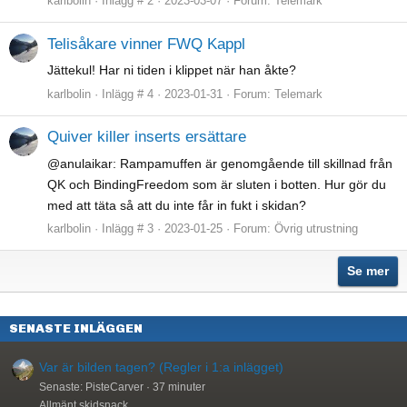
karlbolin
Inlägg # 2
2023-03-07
Forum:
Telemark
Telisåkare vinner FWQ Kappl
Jättekul! Har ni tiden i klippet när han åkte?
karlbolin
Inlägg # 4
2023-01-31
Forum:
Telemark
Quiver killer inserts ersättare
@anulaikar: Rampamuffen är genomgående till skillnad från
QK och BindingFreedom som är sluten i botten. Hur gör du
med att täta så att du inte får in fukt i skidan?
karlbolin
Inlägg # 3
2023-01-25
Forum:
Övrig utrustning
Se mer
SENASTE INLÄGGEN
Var är bilden tagen? (Regler i 1:a inlägget)
Senaste: PisteCarver
37 minuter
Allmänt skidsnack