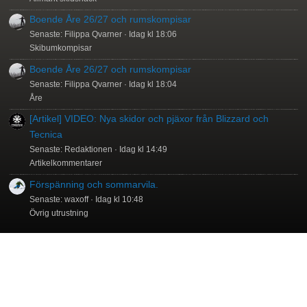
Boende Åre 26/27 och rumskompisar
Senaste: Filippa Qvarner
Idag kl 18:06
Skibumkompisar
Boende Åre 26/27 och rumskompisar
Senaste: Filippa Qvarner
Idag kl 18:04
Åre
[Artikel] VIDEO: Nya skidor och pjäxor från Blizzard och
Tecnica
Senaste: Redaktionen
Idag kl 14:49
Artikelkommentarer
Förspänning och sommarvila.
Senaste: waxoff
Idag kl 10:48
Övrig utrustning