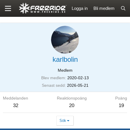
Logga in
Bli medlem
karlbolin
Medlem
Blev medlem
2020-02-13
Senast sedd
2026-05-21
Meddelanden
Reaktionspoäng
Poäng
32
20
19
Sök