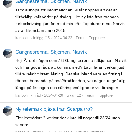
Gangnesrenna, Skjomen, Narvik
Tack allihopa för informationen, vi får hoppas att det är
tillräckligt kallt väder på tisdag. Lite ny info från raanaes
turbeskrivning jämfört med min från Toppturer rundt Narvik
av af Ekenstam anno 2015.
karlbolin
Inlägg # 5
2024-04-22
Forum:
Toppturer
Gangnesrenna, Skjomen, Narvik
Hej, Är det någon som åkt Gangnesrenna i Skjomen, Narvik
och har goda råda att komma med? Lavinfaran verkar just
tillåta relativt brant åkning. Det ska ibland vara en firning i
rännan beroende på snöförhållanden, vet någon ungefärlig
längd på firningen och säkringsmöjligheter vid firningen...
karlbolin
Tråd
2024-04-20
Svar: 12
Forum:
Toppturer
Ny telemark pjäxa från Scarpa tro?
Fler ledtrådar: ? Verkar dock inte bli något till 23/24 utan
senare...