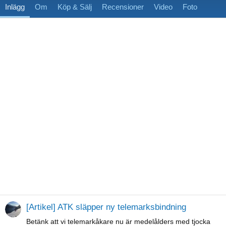
Inlägg
Om
Köp & Sälj
Recensioner
Video
Foto
[Artikel] ATK släpper ny telemarksbindning
Betänk att vi telemarkåkare nu är medelålders med tjocka