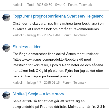
karlbolin
Tråd
2025-09-30
Svar: 0
Forum:
Telemark
Toppturer i prognosområdena Svartisen/Helgeland
Okstinderna ska vara fina, finns många turer beskrivna i en
av Mikael af Ekstams bok om området, rekommenderas.
karlbolin
Inlägg # 2
2025-05-09
Forum:
Toppturer
Skinless skidor.
För långa anmarscher finns också Åsnes topptursskidor
(https://www.asnes.com/produkter/toppturski/) med
infästning för kort-feller, Fjöro & Rabb heter de och sådana
har säkert helt OK glid på platten. Fjöro har jag suktat efter
flera år, har någon på forumet provat?
karlbolin
Inlägg # 7
2025-01-16
Forum:
Telemark
[Artikel] Senja – a love story
Senja är fint- så fint att det går att skaffa sig en
bakgrundsbild på Freeride därifrån. Malmbanan är fin, 2-3 h