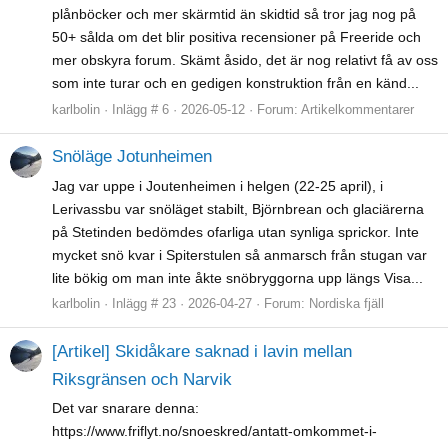
plånböcker och mer skärmtid än skidtid så tror jag nog på
50+ sålda om det blir positiva recensioner på Freeride och
mer obskyra forum. Skämt åsido, det är nog relativt få av oss
som inte turar och en gedigen konstruktion från en känd...
karlbolin
Inlägg # 6
2026-05-12
Forum:
Artikelkommentarer
Snöläge Jotunheimen
Jag var uppe i Joutenheimen i helgen (22-25 april), i
Lerivassbu var snöläget stabilt, Björnbrean och glaciärerna
på Stetinden bedömdes ofarliga utan synliga sprickor. Inte
mycket snö kvar i Spiterstulen så anmarsch från stugan var
lite bökig om man inte åkte snöbryggorna upp längs Visa...
karlbolin
Inlägg # 23
2026-04-27
Forum:
Nordiska fjäll
[Artikel] Skidåkare saknad i lavin mellan
Riksgränsen och Narvik
Det var snarare denna:
https://www.friflyt.no/snoeskred/antatt-omkommet-i-