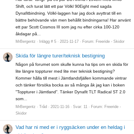
Shift, och turat lätt ett par Völkl 90Eight med sagda
Dynafitbindning. Völkl-laggen har jag dock avyttrat till en
bättre behövande vän men behållit bindningarna! Har använt
ett par Scott Cosmos III som jag nu efter cirka 100-120
åkdagar på...
MrBergentz
Inlägg # 5
2021-11-17
Forum:
Freeride - Skidor
Skida för längre turer/teknisk bestigning
Någon på forumet som skulle kunna ha tips om en skida för
lite längre toppturer med lite mer teknisk bestigning?
Kommer hålla till mest i Jämtlandsfjällen kommande vintrar
och tänker försöka bocka av så många åk jag kan i boken
"Toppturer i Jämtland". Tänker Dynafit TLT Radical ST 2.0
som...
MrBergentz
Tråd
2021-11-16
Svar: 11
Forum:
Freeride -
Skidor
Vad har ni med er i ryggsäcken under en heldag i