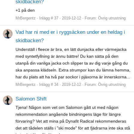
skidbacken?
+1 på den
MrBergentz
Inlägg # 37
2019-12-12
Forum:
Övrig utrustning
Vad har ni med er i ryggsäcken under en heldag i
skidbacken?
Underställ i fleece är bra, en lätt dunjacka eller värmejacka
med syntetfyllning är ännu bättre! Du kan sätta på den
utanpå din vanliga jacka och slipper ta av dig varje gång du
ska anpassa klädseln. Extra strumpor kan du lämna hemma,
har du plats att ha två par sockor i pjäxorna är innerskorna...
MrBergentz
Inlägg # 34
2019-12-12
Forum:
Övrig utrustning
Salomon Shift
Tjena! Någon som vet om Salomon gått ut med någon
rekommendation angående bindningens läge för längre
förvaring? Vet att mina på Dynafit Radical rekommenderas
det att tådelen ställs i "ski mode" för att fjädrarna inte ska stå