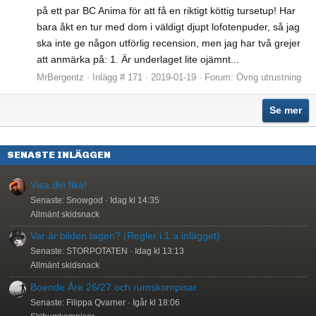
på ett par BC Anima för att få en riktigt köttig tursetup! Har
bara åkt en tur med dom i väldigt djupt lofotenpuder, så jag
ska inte ge någon utförlig recension, men jag har två grejer
att anmärka på: 1. Är underlaget lite ojämnt...
MrBergentz
Inlägg # 171
2019-01-19
Forum:
Övrig utrustning
Se mer
SENASTE INLÄGGEN
Visa din fika!
Senaste: Snowgod
Idag kl 14:35
Allmänt skidsnack
Var är bilden tagen? (Regler i 1:a inlägget)
Senaste: STORPOTATEN
Idag kl 13:13
Allmänt skidsnack
Boende Åre 26/27 och rumskompisar
Senaste: Filippa Qvarner
Igår kl 18:06