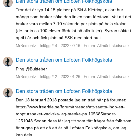
Den stora tråden om Lofoten Folkhögskola
Tror det är typ 14-15 platser på Ski & Kletring, oklart hur
många som brukar söka den linjen som förstaval. Vet att det
brukar vara mellan 7-10 sökande per plats på hela skolan
(de tar in ca 100 elever fördelat på alla linjer). Syrran sökte i
april i år och fick plats på S&K med start nu i...
MrBergentz
Inlägg # 4
2022-09-16
Forum:
Allmänt skidsnack
Den stora tråden om Lofoten Folkhögskola
Ping @Bultfeber
MrBergentz
Inlägg # 2
2022-01-26
Forum:
Allmänt skidsnack
Den stora tråden om Lofoten Folkhögskola
Den 18 februari 2018 postade jag en tråd här på forumet:
https://www.freeride.se/forum/threads/att-saetta-ihop-ett-
toppturspaket-vad-ska-jag-taenka-pa.105685/#post-
1251043 Sedan dess får jag titt som tätt frågor från folk som
är sugna på att gå ett år på Lofoten Folkhögskola, om jag
kan dela...