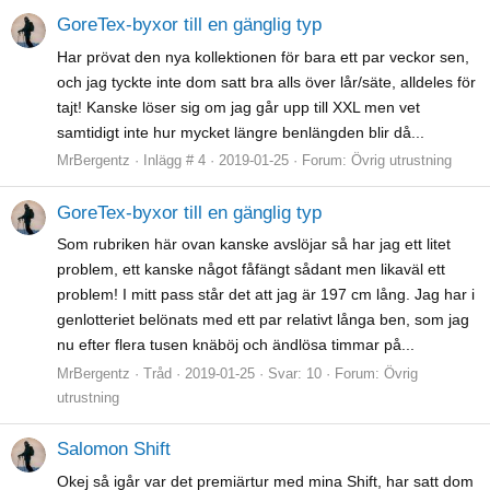
GoreTex-byxor till en gänglig typ
Har prövat den nya kollektionen för bara ett par veckor sen,
och jag tyckte inte dom satt bra alls över lår/säte, alldeles för
tajt! Kanske löser sig om jag går upp till XXL men vet
samtidigt inte hur mycket längre benlängden blir då...
MrBergentz
Inlägg # 4
2019-01-25
Forum:
Övrig utrustning
GoreTex-byxor till en gänglig typ
Som rubriken här ovan kanske avslöjar så har jag ett litet
problem, ett kanske något fåfängt sådant men likaväl ett
problem! I mitt pass står det att jag är 197 cm lång. Jag har i
genlotteriet belönats med ett par relativt långa ben, som jag
nu efter flera tusen knäböj och ändlösa timmar på...
MrBergentz
Tråd
2019-01-25
Svar: 10
Forum:
Övrig
utrustning
Salomon Shift
Okej så igår var det premiärtur med mina Shift, har satt dom