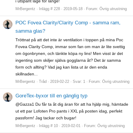
i utspänt läge för länge!
MrBergentz
Inlägg # 228
2019-05-18
Forum:
Övrig utrustning
POC Fovea Clarity/Clarity Comp - samma ram,
samma glas?
Tröttnat på att det inte är ventilation i toppen på mina Poc
Fovea Clarity Comp, immar som fan om man är lite svettig
om ögonbrynen, och tänkte köpa ny lins! Men visst är det
ingenting som skiljer själva gogglarna åt? Det är samma
form och allting? Vad jag kan lista ut är den enda
skillnaden...
MrBergentz
Tråd
2019-02-22
Svar: 1
Forum:
Övrig utrustning
GoreTex-byxor till en gänglig typ
@Gazza1 Du får ta åt dig äran för att ha hjälp mig, hämtade
ut ett par Lofoten Pro pants i XXL på posten idag, perfekt
passform! Jag tackar och bugar!
MrBergentz
Inlägg # 10
2019-02-01
Forum:
Övrig utrustning