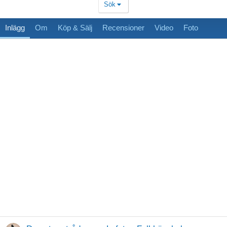
Sök
Inlägg
Om
Köp & Sälj
Recensioner
Video
Foto