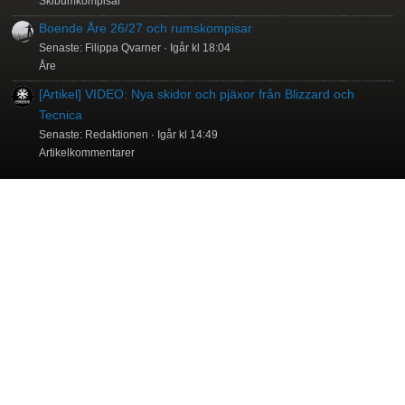
Skibumkompisar
Boende Åre 26/27 och rumskompisar
Senaste: Filippa Qvarner
Igår kl 18:04
Åre
[Artikel] VIDEO: Nya skidor och pjäxor från Blizzard och
Tecnica
Senaste: Redaktionen
Igår kl 14:49
Artikelkommentarer