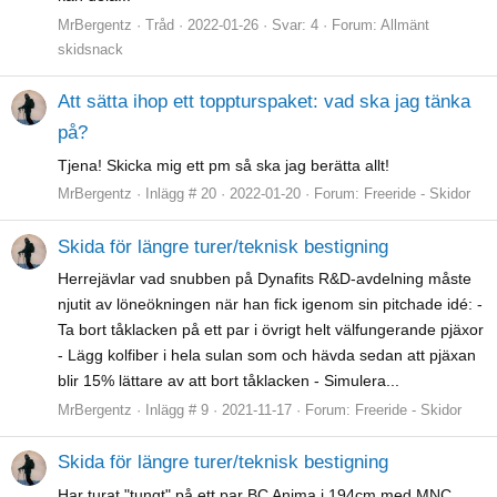
MrBergentz
Tråd
2022-01-26
Svar: 4
Forum:
Allmänt
skidsnack
Att sätta ihop ett toppturspaket: vad ska jag tänka
på?
Tjena! Skicka mig ett pm så ska jag berätta allt!
MrBergentz
Inlägg # 20
2022-01-20
Forum:
Freeride - Skidor
Skida för längre turer/teknisk bestigning
Herrejävlar vad snubben på Dynafits R&D-avdelning måste
njutit av löneökningen när han fick igenom sin pitchade idé: -
Ta bort tåklacken på ett par i övrigt helt välfungerande pjäxor
- Lägg kolfiber i hela sulan som och hävda sedan att pjäxan
blir 15% lättare av att bort tåklacken - Simulera...
MrBergentz
Inlägg # 9
2021-11-17
Forum:
Freeride - Skidor
Skida för längre turer/teknisk bestigning
Har turat "tungt" på ett par BC Anima i 194cm med MNC