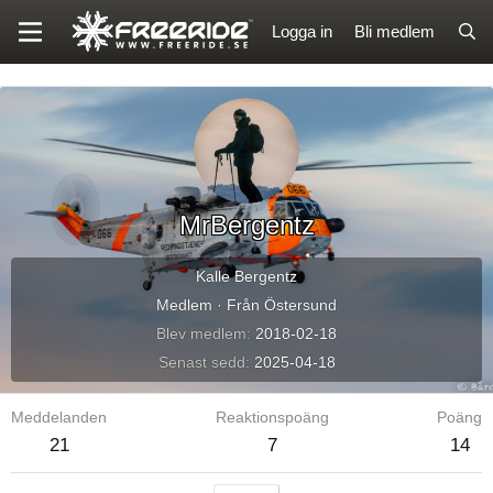
Logga in
Bli medlem
MrBergentz
Kalle Bergentz
Medlem
·
Från Östersund
Blev medlem
2018-02-18
Senast sedd
2025-04-18
Meddelanden
Reaktionspoäng
Poäng
21
7
14