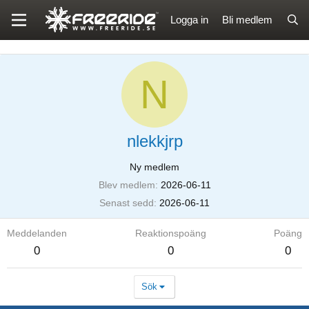
Logga in
Bli medlem
N
nlekkjrp
Ny medlem
Blev medlem
2026-06-11
Senast sedd
2026-06-11
Meddelanden
Reaktionspoäng
Poäng
0
0
0
Sök