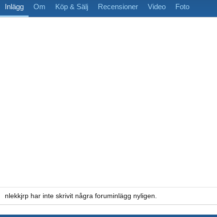
Inlägg
Om
Köp & Sälj
Recensioner
Video
Foto
nlekkjrp har inte skrivit några foruminlägg nyligen.