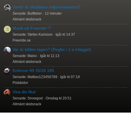
Varför är skidåkare miljöomedvetna?
Senaste: Bultfeber
12 minuter
Allmänt skidsnack
Musik på Freeride !?
S
Senaste: Stefan Karlsson
Igår kl 14:37
Freeride.se
Var är bilden tagen? (Regler i 1:a inlägget)
Senaste: Maloc
Igår kl 11:13
Allmänt skidsnack
Enforcer 89 25/26 185
Senaste: Mattias123456789
Igår kl 07:19
Pistskidor
Visa din fika!
Senaste: Snowgod
Onsdag kl 20:51
Allmänt skidsnack