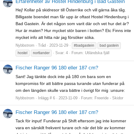
Erfarenheter av Hostel Hindenburg i Bad Gastein
Hej! Kollar på skidresor till Österrike och vill gärna åka tåg.
Billigaste boendet man får upp är oftast Hostel Hindenburg i
Bad Gastein. Är det någon som varit där och vet hur det är?
Hur är maten? Hur mycket stör baren i botten? Etc Finns inte
mycket info att hitta när jag försöker söka.
Nybbstrom
Tråd
2023-11-29
#badgastein
bad gastein
Svar: 4
Forum:
Utländska fjäll
hostel
nortlander
Fischer Ranger 96 180 eller 187 cm?
Sant! Jag tänkte dock inte på 180 cm bara som en
kompromiss för att bättre passa turande utan funderar på
om den längden skulle vara bättre i övrigt för mig :unsure:
Nybbstrom
Inlägg # 6
2023-11-09
Forum:
Freeride - Skidor
Fischer Ranger 96 180 eller 187 cm?
Tack för input! Funderar på Shift eftersom jag inte kommer
vara en särskilt frekvent turare och när det blir av kommer