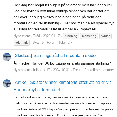
Hej! Jag har börjat bli sugen på telemark men har ingen koll!
Jag har nyligen bytt mina vanliga skidor och har därför ett
par över. Kan jag skruva loss bindningen på dem och
montera dit en telisbindning? Eller bör man ha en speciell typ
av skida för telemark? Det är ett par K2 Impact All...
Nybbstrom
Tråd
2026-01-17
bindning
montering
skidor
Svar: 5
Forum:
Telemark
telemark
[Skidtest] Samlingstråd all mountain skidor
Är Fischer Ranger 96 borttagna ur årets sammanställning?
Nybbstrom
Inlägg # 17
2024-10-31
Forum:
Artikelkommentarer
[Artikel] Skistar vinner klimatpris efter att ha drivit
Hammarbybacken på el
Ja det verkar det vara, om vi snackar om engelsmännen.
Enligt sajten klimatsmartsemester.se så släpper en flygresa
London-Sälen ut 337 kg co2e per person medan en flygresa
London-Zürich släpper ut 193 kg co2e per person. Sen