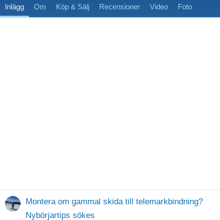
Inlägg
Om
Köp & Sälj
Recensioner
Video
Foto
Montera om gammal skida till telemarkbindning?
Nybörjartips sökes