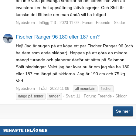
det inte vara jättelånga sträckor så det känns inte värt att
investera i en hel uppsättning lättviktsgrejer. Och Shift är
kanske det lättaste om man ändå vill ha fullgod...
Nybbstrom
Inlägg # 3
2023-11-09
Forum:
Freeride - Skidor
Fischer Ranger 96 180 eller 187 cm?
Hej! Jag är sugen på att köpa ett par Fischer Ranger 96 (och
ha dem som enda skidpar). Hoppas på att göra en mindre
mängd turande och planerar därför att sätta på Salomon
Shift bindningar. Valet jag har kvar nu är om jag ska ha 180
eller 187 cm längd på skidorna. Jag är 190 cm och 75 kg.
Vad...
Nybbstrom
Tråd
2023-11-09
all mountain
fischer
Svar: 11
Forum:
Freeride - Skidor
längd på skidor
ranger
Se mer
SENASTE INLÄGGEN