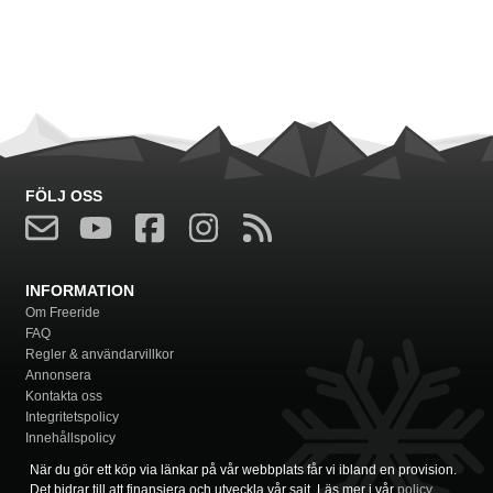
FÖLJ OSS
INFORMATION
Om Freeride
FAQ
Regler & användarvillkor
Annonsera
Kontakta oss
Integritetspolicy
Innehållspolicy
När du gör ett köp via länkar på vår webbplats får vi ibland en provision.
Det bidrar till att finansiera och utveckla vår sajt. Läs mer i vår
policy
.