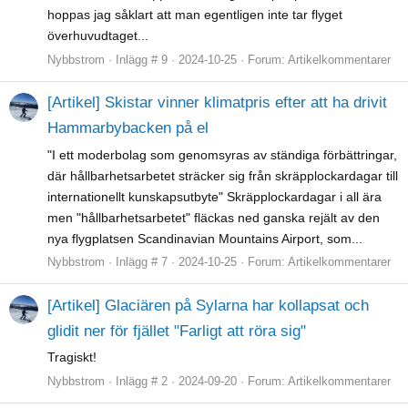
hoppas jag såklart att man egentligen inte tar flyget
överhuvudtaget...
Nybbstrom
Inlägg # 9
2024-10-25
Forum:
Artikelkommentarer
[Artikel] Skistar vinner klimatpris efter att ha drivit
Hammarbybacken på el
"I ett moderbolag som genomsyras av ständiga förbättringar,
där hållbarhetsarbetet sträcker sig från skräpplockardagar till
internationellt kunskapsutbyte" Skräpplockardagar i all ära
men "hållbarhetsarbetet" fläckas ned ganska rejält av den
nya flygplatsen Scandinavian Mountains Airport, som...
Nybbstrom
Inlägg # 7
2024-10-25
Forum:
Artikelkommentarer
[Artikel] Glaciären på Sylarna har kollapsat och
glidit ner för fjället "Farligt att röra sig"
Tragiskt!
Nybbstrom
Inlägg # 2
2024-09-20
Forum:
Artikelkommentarer