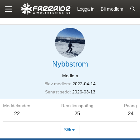
Logga in
Bli medlem
Nybbstrom
Medlem
Blev medlem
2022-04-14
Senast sedd
2026-03-13
Meddelanden
Reaktionspoäng
Poäng
22
25
24
Sök