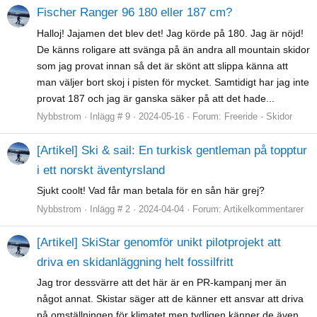
Fischer Ranger 96 180 eller 187 cm?
Halloj! Jajamen det blev det! Jag körde på 180. Jag är nöjd!
De känns roligare att svänga på än andra all mountain skidor
som jag provat innan så det är skönt att slippa känna att
man väljer bort skoj i pisten för mycket. Samtidigt har jag inte
provat 187 och jag är ganska säker på att det hade...
Nybbstrom
Inlägg # 9
2024-05-16
Forum:
Freeride - Skidor
[Artikel] Ski & sail: En turkisk gentleman på topptur
i ett norskt äventyrsland
Sjukt coolt! Vad får man betala för en sån här grej?
Nybbstrom
Inlägg # 2
2024-04-04
Forum:
Artikelkommentarer
[Artikel] SkiStar genomför unikt pilotprojekt att
driva en skidanläggning helt fossilfritt
Jag tror dessvärre att det här är en PR-kampanj mer än
något annat. Skistar säger att de känner ett ansvar att driva
på omställningen för klimatet men tydligen känner de även