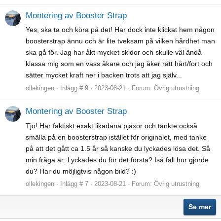
Montering av Booster Strap
Yes, ska ta och köra på det! Har dock inte klickat hem någon
boosterstrap ännu och är lite tveksam på vilken hårdhet man
ska gå för. Jag har åkt mycket skidor och skulle väl ändå
klassa mig som en vass åkare och jag åker rätt hårt/fort och
sätter mycket kraft ner i backen trots att jag själv...
ollekingen
Inlägg # 9
2023-08-21
Forum:
Övrig utrustning
Montering av Booster Strap
Tjo! Har faktiskt exakt likadana pjäxor och tänkte också
smälla på en boosterstrap istället för originalet, med tanke
på att det gått ca 1.5 år så kanske du lyckades lösa det. Så
min fråga är: Lyckades du för det första? Iså fall hur gjorde
du? Har du möjligtvis någon bild? :)
ollekingen
Inlägg # 7
2023-08-21
Forum:
Övrig utrustning
Se mer