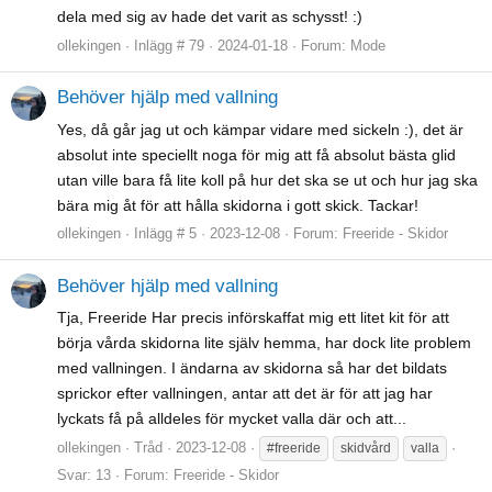
dela med sig av hade det varit as schysst! :)
ollekingen
Inlägg # 79
2024-01-18
Forum:
Mode
Behöver hjälp med vallning
Yes, då går jag ut och kämpar vidare med sickeln :), det är
absolut inte speciellt noga för mig att få absolut bästa glid
utan ville bara få lite koll på hur det ska se ut och hur jag ska
bära mig åt för att hålla skidorna i gott skick. Tackar!
ollekingen
Inlägg # 5
2023-12-08
Forum:
Freeride - Skidor
Behöver hjälp med vallning
Tja, Freeride Har precis införskaffat mig ett litet kit för att
börja vårda skidorna lite själv hemma, har dock lite problem
med vallningen. I ändarna av skidorna så har det bildats
sprickor efter vallningen, antar att det är för att jag har
lyckats få på alldeles för mycket valla där och att...
ollekingen
Tråd
2023-12-08
#freeride
skidvård
valla
Svar: 13
Forum:
Freeride - Skidor