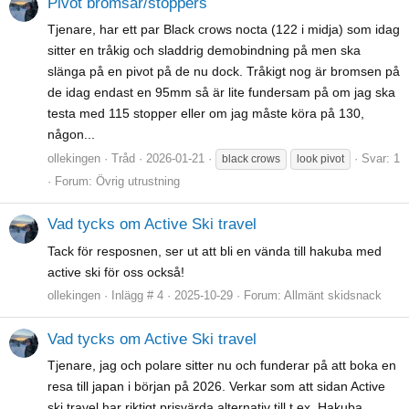
Pivot bromsar/stoppers
Tjenare, har ett par Black crows nocta (122 i midja) som idag
sitter en tråkig och sladdrig demobindning på men ska
slänga på en pivot på de nu dock. Tråkigt nog är bromsen på
de idag endast en 95mm så är lite fundersam på om jag ska
testa med 115 stopper eller om jag måste köra på 130,
någon...
ollekingen
Tråd
2026-01-21
Svar: 1
black crows
look pivot
Forum:
Övrig utrustning
Vad tycks om Active Ski travel
Tack för resposnen, ser ut att bli en vända till hakuba med
active ski för oss också!
ollekingen
Inlägg # 4
2025-10-29
Forum:
Allmänt skidsnack
Vad tycks om Active Ski travel
Tjenare, jag och polare sitter nu och funderar på att boka en
resa till japan i början på 2026. Verkar som att sidan Active
ski travel har riktigt prisvärda alternativ till t.ex. Hakuba,