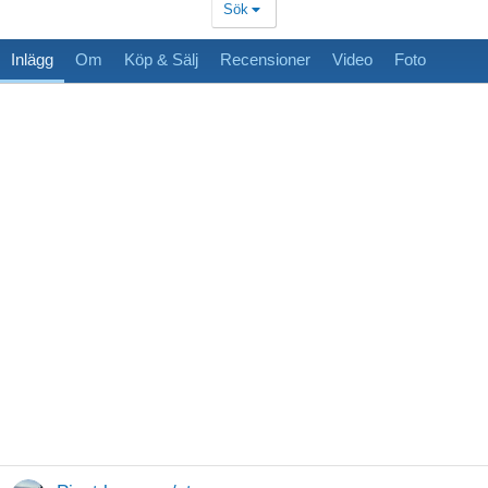
Sök
Inlägg
Om
Köp & Sälj
Recensioner
Video
Foto