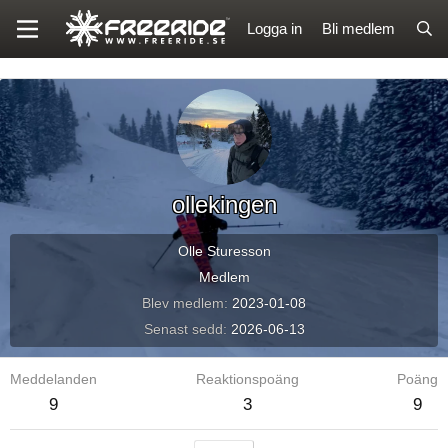
Logga in
Bli medlem
ollekingen
Olle Sturesson
Medlem
Blev medlem
2023-01-08
Senast sedd
2026-06-13
Meddelanden
Reaktionspoäng
Poäng
9
3
9