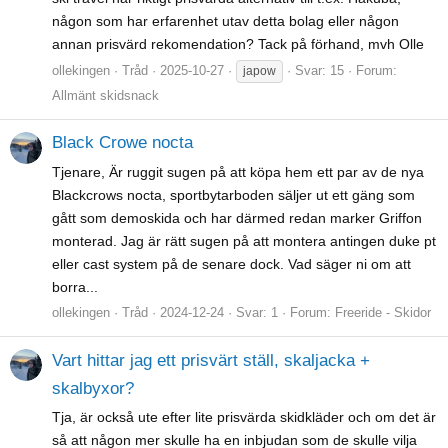
någon som har erfarenhet utav detta bolag eller någon
annan prisvärd rekomendation? Tack på förhand, mvh Olle
ollekingen
Tråd
2025-10-27
Svar: 15
Forum:
japow
Allmänt skidsnack
Black Crowe nocta
Tjenare, Är ruggit sugen på att köpa hem ett par av de nya
Blackcrows nocta, sportbytarboden säljer ut ett gäng som
gått som demoskida och har därmed redan marker Griffon
monterad. Jag är rätt sugen på att montera antingen duke pt
eller cast system på de senare dock. Vad säger ni om att
borra...
ollekingen
Tråd
2024-12-24
Svar: 1
Forum:
Freeride - Skidor
Vart hittar jag ett prisvärt ställ, skaljacka +
skalbyxor?
Tja, är också ute efter lite prisvärda skidkläder och om det är
så att någon mer skulle ha en inbjudan som de skulle vilja