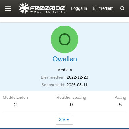
Logga in
Bli medlem
O
Owallen
Medlem
Blev medlem
2022-12-23
Senast sedd
2026-03-11
Meddelanden
Reaktionspoäng
Poäng
2
0
5
Sök