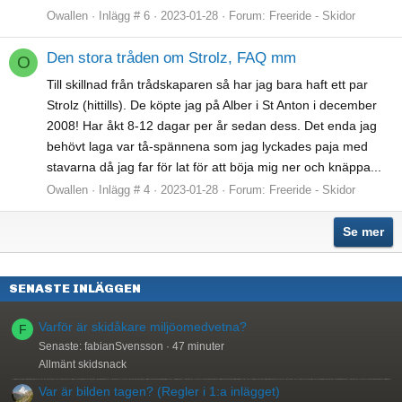
Owallen
Inlägg # 6
2023-01-28
Forum:
Freeride - Skidor
Den stora tråden om Strolz, FAQ mm
O
Till skillnad från trådskaparen så har jag bara haft ett par
Strolz (hittills). De köpte jag på Alber i St Anton i december
2008! Har åkt 8-12 dagar per år sedan dess. Det enda jag
behövt laga var tå-spännena som jag lyckades paja med
stavarna då jag far för lat för att böja mig ner och knäppa...
Owallen
Inlägg # 4
2023-01-28
Forum:
Freeride - Skidor
Se mer
SENASTE INLÄGGEN
Varför är skidåkare miljöomedvetna?
F
Senaste: fabianSvensson
47 minuter
Allmänt skidsnack
Var är bilden tagen? (Regler i 1:a inlägget)