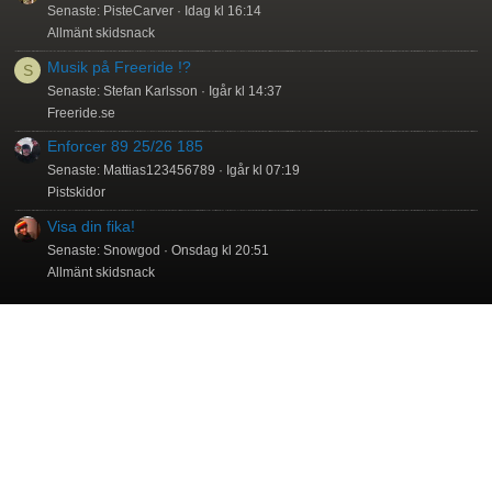
Senaste: PisteCarver
Idag kl 16:14
Allmänt skidsnack
Musik på Freeride !?
S
Senaste: Stefan Karlsson
Igår kl 14:37
Freeride.se
Enforcer 89 25/26 185
Senaste: Mattias123456789
Igår kl 07:19
Pistskidor
Visa din fika!
Senaste: Snowgod
Onsdag kl 20:51
Allmänt skidsnack