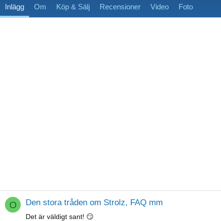
Inlägg
Om
Köp & Sälj
Recensioner
Video
Foto
Den stora tråden om Strolz, FAQ mm
O
Det är väldigt sant! 😏