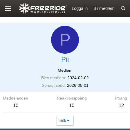
Logga in
Bli medlem
P
Pii
Medlem
Blev medlem
2024-02-02
Senast sedd
2026-05-01
Meddelanden
Reaktionspoäng
Poäng
10
10
12
Sök