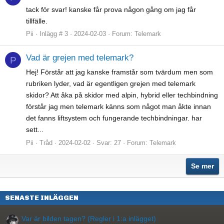
tack för svar! kanske får prova någon gång om jag får
tillfälle.
Pii
Inlägg # 3
2024-02-03
Forum:
Telemark
Vad är grejen med telemark?
P
Hej! Förstår att jag kanske framstår som tvärdum men som
rubriken lyder, vad är egentligen grejen med telemark
skidor? Att åka på skidor med alpin, hybrid eller techbindning
förstår jag men telemark känns som något man åkte innan
det fanns liftsystem och fungerande techbindningar. har
sett...
Pii
Tråd
2024-02-02
Svar: 27
Forum:
Telemark
Se mer
SENASTE INLÄGGEN
Var är bilden tagen? (Regler i 1:a inlägget)