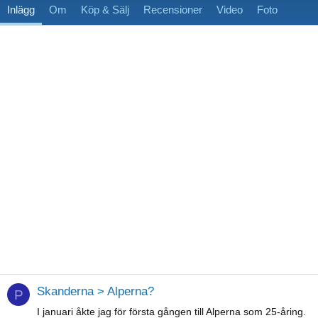
Inlägg
Om
Köp & Sälj
Recensioner
Video
Foto
Skanderna > Alperna?
P
I januari åkte jag för första gången till Alperna som 25-åring.