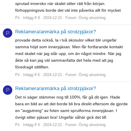
sprutad innersko när skalet sitter rätt från början.
förhoppningsvis borde det väl inte påverka allt för mycket
Pii
Inlägg # 9
2024-12-21
Forum:
Övrig utrustning
Reklamera/anmärka på strolzpjäxor?
P
provade detta också, la i två skosulor vilket blir ungefär
samma höjd som innerpjäxan. Men får fortfarande kontakt
med skalet när jag står upp, om än något mindre. När jag
åkte så kan jag väl sammanfatta det hela med att jag
föredragit sittliften.
Pii
Inlägg # 6
2024-12-21
Forum:
Övrig utrustning
Reklamera/anmärka på strolzpjäxor?
P
Det ni säger stämmer nog till 100%, får gå dit igen. Hade
bara en bild av att det borde bli bra direkt eftersom de gjorde
en "avgjutning" av foten samt sprutforma innerpjäxan. I
övrigt sitter pjäxan bra! Ungefär såhär gick det till:
Pii
Inlägg # 4
2024-12-21
Forum:
Övrig utrustning