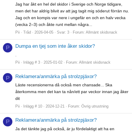
Jag har åkt en hel del skidor i Sverige och Norge tidigare,
men det har aldrig blivit av att jag tagit mig söderut förrän nu.
Jag och en kompis var nere i ungefär en och en halv vecka
(vecka 2–3) och åkte runt mellan några...
Pii
Tråd
2026-04-05
Svar: 3
Forum:
Allmänt skidsnack
Dumpa en tjej som inte åker skidor?
P
.
Pii
Inlägg # 3
2025-01-02
Forum:
Allmänt skidsnack
Reklamera/anmärka på strolzpjäxor?
P
Läste recensionerna då också men chansade... Ska
återkomma men det kan ta nån/ett par veckor innan jag åker
dit
Pii
Inlägg # 10
2024-12-21
Forum:
Övrig utrustning
Reklamera/anmärka på strolzpjäxor?
P
Ja det tänkte jag på också, är ju fördelaktigt att ha en