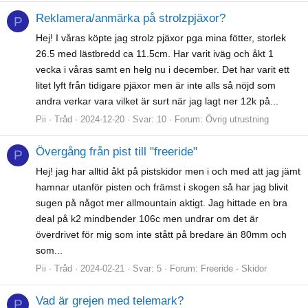
Reklamera/anmärka på strolzpjäxor?
P
Hej! I våras köpte jag strolz pjäxor pga mina fötter, storlek
26.5 med lästbredd ca 11.5cm. Har varit iväg och åkt 1
vecka i våras samt en helg nu i december. Det har varit ett
litet lyft från tidigare pjäxor men är inte alls så nöjd som
andra verkar vara vilket är surt när jag lagt ner 12k på...
Pii
Tråd
2024-12-20
Svar: 10
Forum:
Övrig utrustning
Övergång från pist till "freeride"
P
Hej! jag har alltid åkt på pistskidor men i och med att jag jämt
hamnar utanför pisten och främst i skogen så har jag blivit
sugen på något mer allmountain aktigt. Jag hittade en bra
deal på k2 mindbender 106c men undrar om det är
överdrivet för mig som inte stått på bredare än 80mm och
som...
Pii
Tråd
2024-02-21
Svar: 5
Forum:
Freeride - Skidor
Vad är grejen med telemark?
P