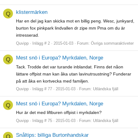
klistermärken
Q
Har en del jag kan skicka mot en billig peng. Wesc, junkyard,
burton fox pinkpark lindvallen dr zipe mm Pma om du är
intresserad.
Quvipp
Inlägg # 2
2015-01-03
Forum:
Övriga sommaraktiveter
Mest snö i Europa? Myrkdalen, Norge
Q
Tack. Trodde det var turande inblandat. Finns det nåon
lättare offpist man kan åka utan lavinutrsustning? Funderar
på att åka en kortvecka med familjen.
Quvipp
Inlägg # 77
2015-01-03
Forum:
Utländska fjäll
Mest snö i Europa? Myrkdalen, Norge
Q
Hur är det med liftburen offpist i myrkdalen?
Quvipp
Inlägg # 75
2015-01-03
Forum:
Utländska fjäll
Snåltips: billiga Burtonhandskar
Q