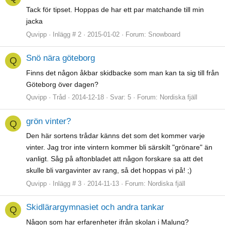
Tack för tipset. Hoppas de har ett par matchande till min
jacka
Quvipp
Inlägg # 2
2015-01-02
Forum:
Snowboard
Snö nära göteborg
Q
Finns det någon åkbar skidbacke som man kan ta sig till från
Göteborg över dagen?
Quvipp
Tråd
2014-12-18
Svar: 5
Forum:
Nordiska fjäll
grön vinter?
Q
Den här sortens trådar känns det som det kommer varje
vinter. Jag tror inte vintern kommer bli särskilt "grönare" än
vanligt. Såg på aftonbladet att någon forskare sa att det
skulle bli vargavinter av rang, så det hoppas vi på! ;)
Quvipp
Inlägg # 3
2014-11-13
Forum:
Nordiska fjäll
Skidlärargymnasiet och andra tankar
Q
Någon som har erfarenheter ifrån skolan i Malung?