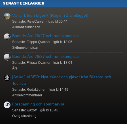
SENASTE INLÄGGEN
Var är bilden tagen? (Regler i 1:a inlägget)
Senaste: PisteCarver
Idag kl 00:44
Allmänt skidsnack
Boende Åre 26/27 och rumskompisar
Senaste: Filippa Qvarner
Igår kl 18:06
Skibumkompisar
Boende Åre 26/27 och rumskompisar
Senaste: Filippa Qvarner
Igår kl 18:04
Åre
[Artikel] VIDEO: Nya skidor och pjäxor från Blizzard och
Tecnica
Senaste: Redaktionen
Igår kl 14:49
Artikelkommentarer
Förspänning och sommarvila.
Senaste: waxoff
Igår kl 10:48
Övrig utrustning