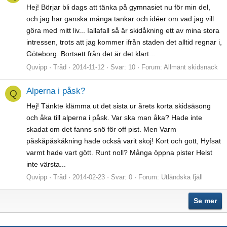
Hej! Börjar bli dags att tänka på gymnasiet nu för min del,
och jag har ganska många tankar och idéer om vad jag vill
göra med mitt liv... Iallafall så är skidåkning ett av mina stora
intressen, trots att jag kommer ifrån staden det alltid regnar i,
Göteborg. Bortsett från det är det klart...
Quvipp
Tråd
2014-11-12
Svar: 10
Forum:
Allmänt skidsnack
Alperna i påsk?
Q
Hej! Tänkte klämma ut det sista ur årets korta skidsäsong
och åka till alperna i påsk. Var ska man åka? Hade inte
skadat om det fanns snö för off pist. Men Varm
påskåpåskåkning hade också varit skoj! Kort och gott, Hyfsat
varmt hade vart gött. Runt noll? Många öppna pister Helst
inte värsta...
Quvipp
Tråd
2014-02-23
Svar: 0
Forum:
Utländska fjäll
Se mer