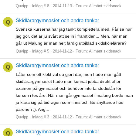
Quvipp
Inlägg # 8
2014-11-13
Forum:
Allmänt skidsnack
Skidlärargymnasiet och andra tankar
Q
Svenska kurserna har jag tänkt komplettera med. Får se hur
jag gör, det är ju svårt att se in i framtiden... Men, när man
går ut Malung är man helt färdig utbildad skidskolelärare?
Quvipp
Inlägg # 5
2014-11-12
Forum:
Allmänt skidsnack
Skidlärargymnasiet och andra tankar
Q
Låter som ett klokt val du gjort där, men hade man gått
skidlärargymnasiet hade man kunnat jobba direkt efter
examen på gymnasiet och behöver inte ta studielån för
kursen i tex åre. När man går gymnasiet i malung borde man
ju klara sig på bidragen som finns och lite snyltande hos
päronen ;). Ang...
Quvipp
Inlägg # 3
2014-11-12
Forum:
Allmänt skidsnack
Skidlärargymnasiet och andra tankar
Q