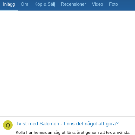
Inlägg
Om
Köp & Sälj
Recensioner
Video
Foto
Tvist med Salomon - finns det något att göra?
Q
Kolla hur hemsidan såg ut förra året genom att tex använda