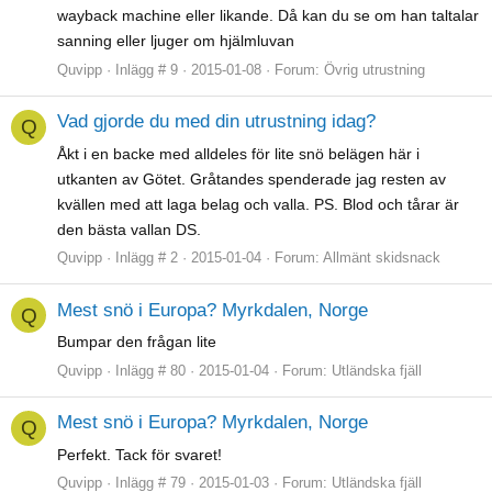
wayback machine eller likande. Då kan du se om han taltalar
sanning eller ljuger om hjälmluvan
Quvipp
Inlägg # 9
2015-01-08
Forum:
Övrig utrustning
Vad gjorde du med din utrustning idag?
Q
Åkt i en backe med alldeles för lite snö belägen här i
utkanten av Götet. Gråtandes spenderade jag resten av
kvällen med att laga belag och valla. PS. Blod och tårar är
den bästa vallan DS.
Quvipp
Inlägg # 2
2015-01-04
Forum:
Allmänt skidsnack
Mest snö i Europa? Myrkdalen, Norge
Q
Bumpar den frågan lite
Quvipp
Inlägg # 80
2015-01-04
Forum:
Utländska fjäll
Mest snö i Europa? Myrkdalen, Norge
Q
Perfekt. Tack för svaret!
Quvipp
Inlägg # 79
2015-01-03
Forum:
Utländska fjäll