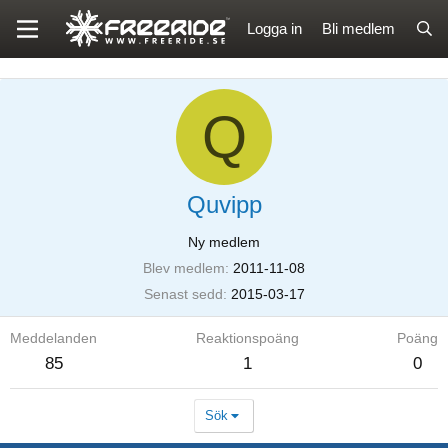
Logga in
Bli medlem
Q
Quvipp
Ny medlem
Blev medlem
2011-11-08
Senast sedd
2015-03-17
Meddelanden
Reaktionspoäng
Poäng
85
1
0
Sök