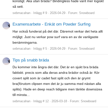
konstigt. Åka utan bräda? Bindingless hade varit mer logiskt
så sett.
sebmacahan
Inlägg # 9
2026-04-29
Forum:
Snowboard
Examensarbete - Enkät om Powder Surfing
Har också funderat på det där. Däremot verkar det heta allt
möjligt. Just nu verkar pow surf vara en av de vanligaste
benämningarna.
sebmacahan
Inlägg # 5
2026-04-29
Forum:
Snowboard
Tips på snabb bräda
Du kommer inte ångra det där. Det är en sjukt bra bräda
faktiskt. precis som alla deras andra brädor också är. Kör
covert split som är cadet fast split och den är grymt
bra(förutom clipsen men det är ju samma med nästan alla
splits). Hade en deep reach tidigare men tänkte downsizea
till minsta...
sebmacahan
Inlägg # 12
2026-03-18
Forum:
Snowboard