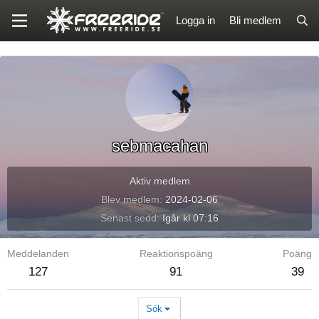
Logga in
Bli medlem
sebmacahan
Aktiv medlem
Blev medlem
2024-02-06
Senast sedd
Igår kl 07:16
Meddelanden
Reaktionspoäng
Poäng
127
91
39
Sök