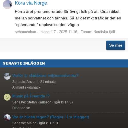
Köra via Norge
Förra året prenumererade för övrigt folk på att köra i diket
mellan sörvattnet och tännäs. Så är det mkt trafik är det en
”spännande” upplevelse den vägen.
sebmacahan
Inlägg # 7
2025-11-16
Forum:
Nordiska fjäll
Se mer
SENASTE INLÄGGEN
Varför är skidåkare miljöomedvetna?
Senaste: Anzom
21 minuter
Allmänt skidsnack
Musik på Freeride !?
S
Senaste: Stefan Karlsson
Igår kl 14:37
Freeride.se
Var är bilden tagen? (Regler i 1:a inlägget)
Senaste: Maloc
Igår kl 11:13