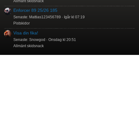
Allmänt skidsnack
Enforcer 89 25/26 185
Senaste: Mattias123456789
Igår kl 07:19
Pistskidor
Visa din fika!
Senaste: Snowgod
Onsdag kl 20:51
Allmänt skidsnack