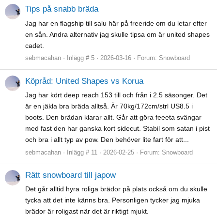
Tips på snabb bräda
Jag har en flagship till salu här på freeride om du letar efter
en sån. Andra alternativ jag skulle tipsa om är united shapes
cadet.
sebmacahan
Inlägg # 5
2026-03-16
Forum:
Snowboard
Köpråd: United Shapes vs Korua
Jag har kört deep reach 153 till och från i 2.5 säsonger. Det
är en jäkla bra bräda alltså. Är 70kg/172cm/strl US8.5 i
boots. Den brädan klarar allt. Går att göra feeeta svängar
med fast den har ganska kort sidecut. Stabil som satan i pist
och bra i allt typ av pow. Den behöver lite fart för att...
sebmacahan
Inlägg # 11
2026-02-25
Forum:
Snowboard
Rätt snowboard till japow
Det går alltid hyra roliga brädor på plats också om du skulle
tycka att det inte känns bra. Personligen tycker jag mjuka
brädor är roligast när det är riktigt mjukt.