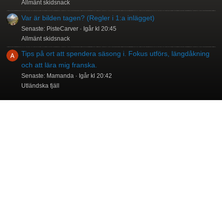
Allmänt skidsnack
Var är bilden tagen? (Regler i 1:a inlägget)
Senaste: PisteCarver
Igår kl 20:45
Allmänt skidsnack
Tips på ort att spendera säsong i. Fokus utförs, längdåkning
och att lära mig franska.
Senaste: Mamanda
Igår kl 20:42
Utländska fjäll