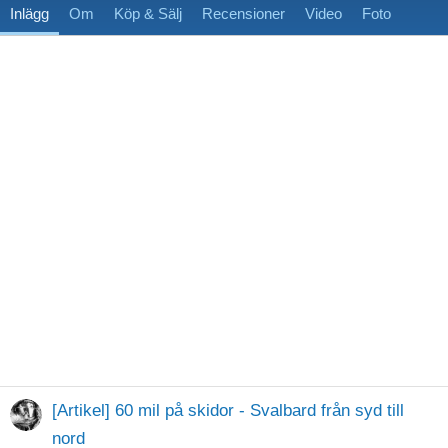
Inlägg
Om
Köp & Sälj
Recensioner
Video
Foto
[Artikel] 60 mil på skidor - Svalbard från syd till
nord