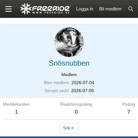
Logga in
Bli medlem
Snösnubben
Medlem
Blev medlem
2026-07-04
Senast sedd
2026-07-06
Meddelanden
Reaktionspoäng
Poäng
1
0
7
Sök