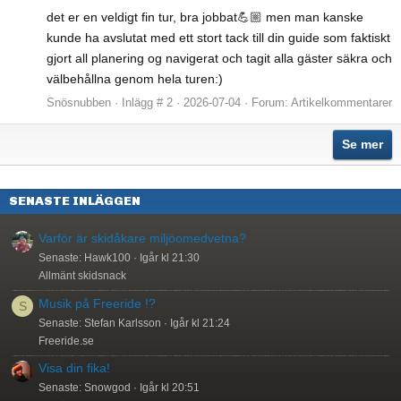
det er en veldigt fin tur, bra jobbat💪🏼 men man kanske
kunde ha avslutat med ett stort tack till din guide som faktiskt
gjort all planering og navigerat och tagit alla gäster säkra och
välbehållna genom hela turen:)
Snösnubben
Inlägg # 2
2026-07-04
Forum:
Artikelkommentarer
Se mer
SENASTE INLÄGGEN
Varför är skidåkare miljöomedvetna?
Senaste: Hawk100
Igår kl 21:30
Allmänt skidsnack
Musik på Freeride !?
S
Senaste: Stefan Karlsson
Igår kl 21:24
Freeride.se
Visa din fika!
Senaste: Snowgod
Igår kl 20:51