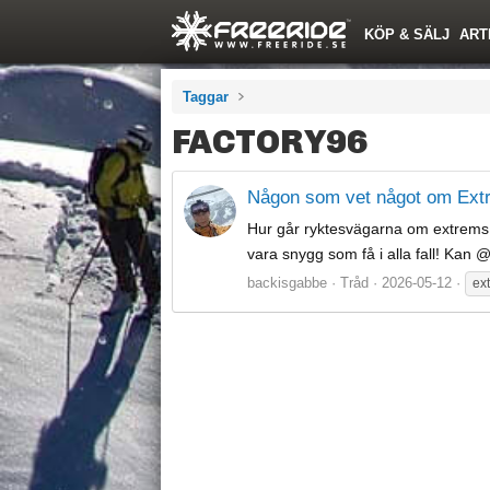
KÖP & SÄLJ
ART
Taggar
FACTORY96
Någon som vet något om Ext
Hur går ryktesvägarna om extrems 
vara snygg som få i alla fall! Kan 
backisgabbe
Tråd
2026-05-12
ex