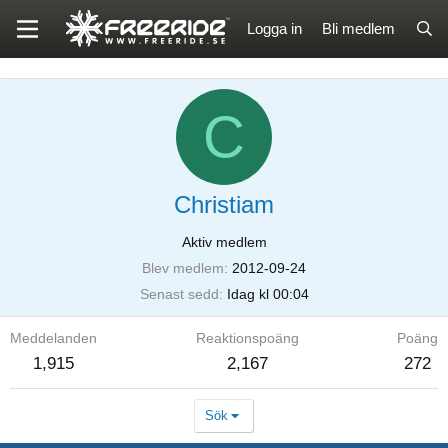
Logga in
Bli medlem
C
Christiam
Aktiv medlem
Blev medlem
2012-09-24
Senast sedd
Idag kl 00:04
Meddelanden
Reaktionspoäng
Poäng
1,915
2,167
272
Sök