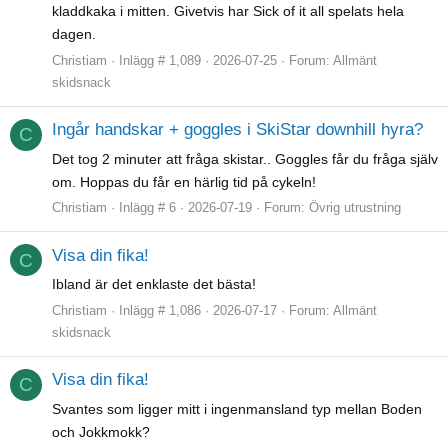
kladdkaka i mitten. Givetvis har Sick of it all spelats hela
dagen.
Christiam
Inlägg # 1,089
2026-07-25
Forum:
Allmänt
skidsnack
Ingår handskar + goggles i SkiStar downhill hyra?
C
Det tog 2 minuter att fråga skistar.. Goggles får du fråga själv
om. Hoppas du får en härlig tid på cykeln!
Christiam
Inlägg # 6
2026-07-19
Forum:
Övrig utrustning
Visa din fika!
C
Ibland är det enklaste det bästa!
Christiam
Inlägg # 1,086
2026-07-17
Forum:
Allmänt
skidsnack
Visa din fika!
C
Svantes som ligger mitt i ingenmansland typ mellan Boden
och Jokkmokk?