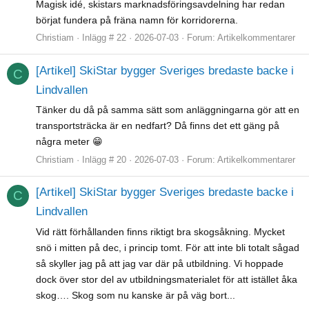
Magisk idé, skistars marknadsföringsavdelning har redan
börjat fundera på fräna namn för korridorerna.
Christiam
Inlägg # 22
2026-07-03
Forum:
Artikelkommentarer
[Artikel] SkiStar bygger Sveriges bredaste backe i
C
Lindvallen
Tänker du då på samma sätt som anläggningarna gör att en
transportsträcka är en nedfart? Då finns det ett gäng på
några meter 😁
Christiam
Inlägg # 20
2026-07-03
Forum:
Artikelkommentarer
[Artikel] SkiStar bygger Sveriges bredaste backe i
C
Lindvallen
Vid rätt förhållanden finns riktigt bra skogsåkning. Mycket
snö i mitten på dec, i princip tomt. För att inte bli totalt sågad
så skyller jag på att jag var där på utbildning. Vi hoppade
dock över stor del av utbildningsmaterialet för att istället åka
skog…. Skog som nu kanske är på väg bort...