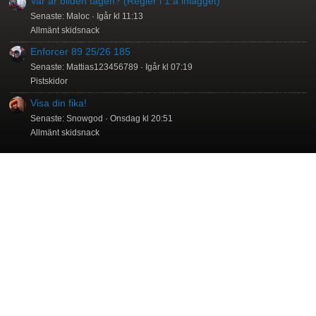
Var är bilden tagen? (Regler i 1:a inlägget)
Senaste: Maloc
Igår kl 11:13
Allmänt skidsnack
Enforcer 89 25/26 185
Senaste: Mattias123456789
Igår kl 07:19
Pistskidor
Visa din fika!
Senaste: Snowgod
Onsdag kl 20:51
Allmänt skidsnack