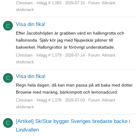
Christiam
Inlägg # 1,083
2026-07-15
Forum:
Allmänt
skidsnack
Visa din fika!
C
Efter Jacobshöjden är grabben värd en hallongrotta och
hallonsoda. Själv kör jag med Njupeskär pilsner till
bakverket. Hallongrottor är förövrigt underskattade.
Christiam
Inlägg # 1,079
2026-07-14
Forum:
Allmänt
skidsnack
Visa din fika!
C
Regn hela dagen, då kan man passa på att baka med dotter.
Brownie med maräng, bärkompott och lemonadcurd.
Christiam
Inlägg # 1,078
2026-07-03
Forum:
Allmänt
skidsnack
[Artikel] SkiStar bygger Sveriges bredaste backe i
C
Lindvallen