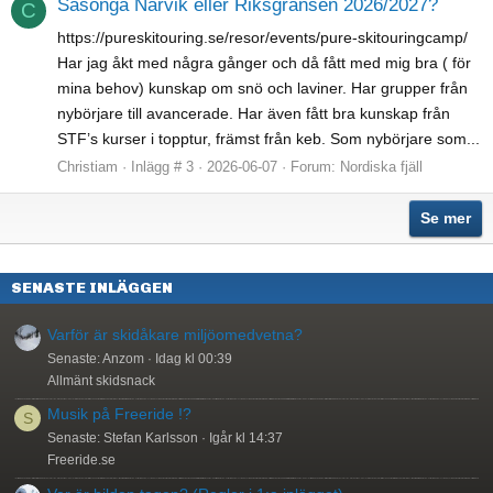
Säsonga Narvik eller Riksgränsen 2026/2027?
C
https://pureskitouring.se/resor/events/pure-skitouringcamp/
Har jag åkt med några gånger och då fått med mig bra ( för
mina behov) kunskap om snö och laviner. Har grupper från
nybörjare till avancerade. Har även fått bra kunskap från
STF’s kurser i topptur, främst från keb. Som nybörjare som...
Christiam
Inlägg # 3
2026-06-07
Forum:
Nordiska fjäll
Se mer
SENASTE INLÄGGEN
Varför är skidåkare miljöomedvetna?
Senaste: Anzom
Idag kl 00:39
Allmänt skidsnack
Musik på Freeride !?
S
Senaste: Stefan Karlsson
Igår kl 14:37
Freeride.se