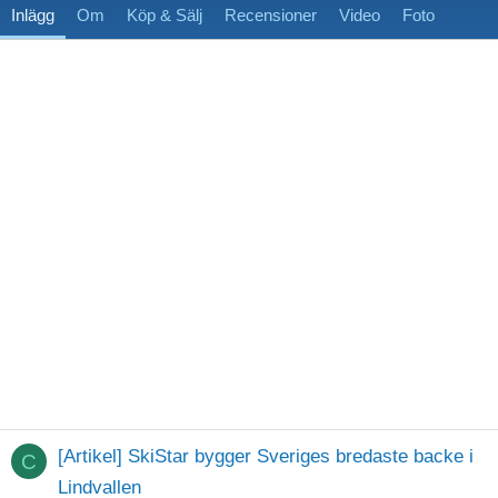
Inlägg
Om
Köp & Sälj
Recensioner
Video
Foto
[Artikel] SkiStar bygger Sveriges bredaste backe i
C
Lindvallen