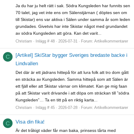
Ja du har ju helt rätt i sak. Södra Kungsleden har funnits sen
70 talet, jag vet inte ens om Sälenstjärnan ( döptes sen om
till Skistar) ens var aktiva i Sälen under samma år som leden
grundades. Givetvis har inte Skistar något med grundandet
av södra Kungsleden att göra. Kan det varit...
Christiam
Inlägg # 48
2026-07-31
Forum:
Artikelkommentarer
[Artikel] SkiStar bygger Sveriges bredaste backe i
C
Lindvallen
Det där är ett jädrans hittepå för att lura folk att tro dom gått
en sträcka av Kungsleden. Samma hittepå som att Sälen är
ett fjäll eller att Skistar värnar om klimatet. Kan ge mig faan
på att Skistar varit drivande i att döpa om sträckan till ”södra
Kungsleden”… Ta en titt på en riktig karta...
Christiam
Inlägg # 45
2026-07-28
Forum:
Artikelkommentarer
Visa din fika!
C
Är det tråkigt väder får man baka, prinsess tårta med