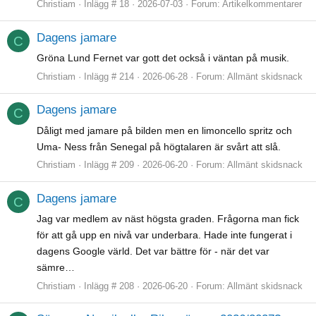
Christiam
Inlägg # 18
2026-07-03
Forum:
Artikelkommentarer
Dagens jamare
C
Gröna Lund Fernet var gott det också i väntan på musik.
Christiam
Inlägg # 214
2026-06-28
Forum:
Allmänt skidsnack
Dagens jamare
C
Dåligt med jamare på bilden men en limoncello spritz och
Uma- Ness från Senegal på högtalaren är svårt att slå.
Christiam
Inlägg # 209
2026-06-20
Forum:
Allmänt skidsnack
Dagens jamare
C
Jag var medlem av näst högsta graden. Frågorna man fick
för att gå upp en nivå var underbara. Hade inte fungerat i
dagens Google värld. Det var bättre för - när det var
sämre…
Christiam
Inlägg # 208
2026-06-20
Forum:
Allmänt skidsnack