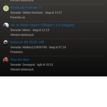
Allmänt skidsnack
Musik på Freeride !?
S
Senaste: Stefan Karlsson
Idag kl 14:37
Freeride.se
Var är bilden tagen? (Regler i 1:a inlägget)
Senaste: Maloc
Idag kl 11:13
Allmänt skidsnack
Enforcer 89 25/26 185
Senaste: Mattias123456789
Idag kl 07:19
Pistskidor
Visa din fika!
Senaste: Snowgod
Igår kl 20:51
Allmänt skidsnack