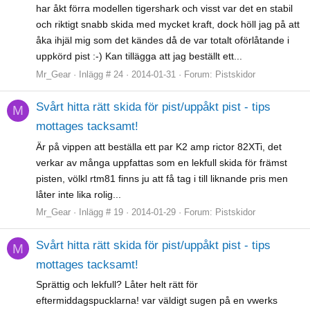
har åkt förra modellen tigershark och visst var det en stabil
och riktigt snabb skida med mycket kraft, dock höll jag på att
åka ihjäl mig som det kändes då de var totalt oförlåtande i
uppkörd pist :-) Kan tillägga att jag beställt ett...
Mr_Gear
Inlägg # 24
2014-01-31
Forum:
Pistskidor
Svårt hitta rätt skida för pist/uppåkt pist - tips
M
mottages tacksamt!
Är på vippen att beställa ett par K2 amp rictor 82XTi, det
verkar av många uppfattas som en lekfull skida för främst
pisten, völkl rtm81 finns ju att få tag i till liknande pris men
låter inte lika rolig...
Mr_Gear
Inlägg # 19
2014-01-29
Forum:
Pistskidor
Svårt hitta rätt skida för pist/uppåkt pist - tips
M
mottages tacksamt!
Sprättig och lekfull? Låter helt rätt för
eftermiddagspucklarna! var väldigt sugen på en vwerks