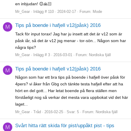
en inbjudan! 😊🙏🏻
Mr_Gear
Inlägg # 110
2024-02-17
Forum:
Mode
Tips på boende i hafjell v12(påsk) 2016
M
Tack för input torax! Jag har ju insett att det är v12 som är
påsk iår, så det är v12 jsg menar - tor-sön... Någon som har
några tips?
Mr_Gear
Inlägg # 3
2016-03-01
Forum:
Nordiska fjäll
Tips på boende i hafjell v12(påsk) 2016
M
Någon som har ett bra tips på boende i hafjell över påsk för
4pers? vi åker från Gbg och tänkte testa hafjell efter att ha
hört en del gott... Har letat boende på flera ställen men
förståeligt nog så verkar det mesta vara uppbokat vid det här
laget...
Mr_Gear
Tråd
2016-02-25
Svar: 5
Forum:
Nordiska fjäll
Svårt hitta rätt skida för pist/uppåkt pist - tips
M