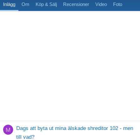
Inlägg
Om
Köp & Sälj
Recensioner
Video
Foto
Dags att byta ut mina älskade shreditor 102 - men
M
till vad?