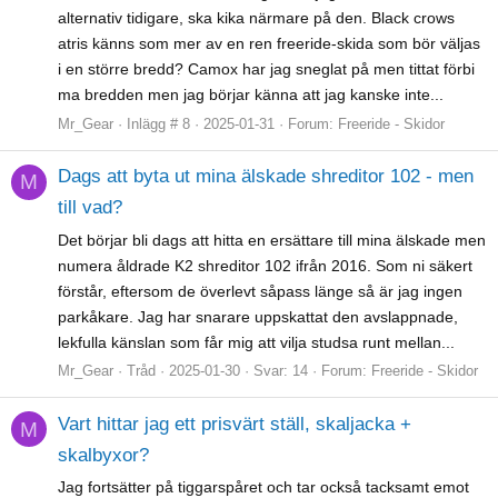
alternativ tidigare, ska kika närmare på den. Black crows
atris känns som mer av en ren freeride-skida som bör väljas
i en större bredd? Camox har jag sneglat på men tittat förbi
ma bredden men jag börjar känna att jag kanske inte...
Mr_Gear
Inlägg # 8
2025-01-31
Forum:
Freeride - Skidor
Dags att byta ut mina älskade shreditor 102 - men
M
till vad?
Det börjar bli dags att hitta en ersättare till mina älskade men
numera åldrade K2 shreditor 102 ifrån 2016. Som ni säkert
förstår, eftersom de överlevt såpass länge så är jag ingen
parkåkare. Jag har snarare uppskattat den avslappnade,
lekfulla känslan som får mig att vilja studsa runt mellan...
Mr_Gear
Tråd
2025-01-30
Svar: 14
Forum:
Freeride - Skidor
Vart hittar jag ett prisvärt ställ, skaljacka +
M
skalbyxor?
Jag fortsätter på tiggarspåret och tar också tacksamt emot