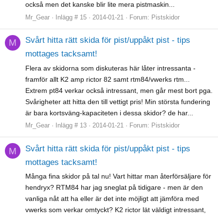
också men det kanske blir lite mera pistmaskin...
Mr_Gear
Inlägg # 15
2014-01-21
Forum:
Pistskidor
Svårt hitta rätt skida för pist/uppåkt pist - tips
M
mottages tacksamt!
Flera av skidorna som diskuteras här låter intressanta -
framför allt K2 amp rictor 82 samt rtm84/vwerks rtm...
Extrem pt84 verkar också intressant, men går mest bort pga.
Svårigheter att hitta den till vettigt pris! Min största fundering
är bara kortsväng-kapaciteten i dessa skidor? de har...
Mr_Gear
Inlägg # 13
2014-01-21
Forum:
Pistskidor
Svårt hitta rätt skida för pist/uppåkt pist - tips
M
mottages tacksamt!
Många fina skidor på tal nu! Vart hittar man återförsäljare för
hendryx? RTM84 har jag sneglat på tidigare - men är den
vanliga nåt att ha eller är det inte möjligt att jämföra med
vwerks som verkar omtyckt? K2 rictor lät väldigt intressant,