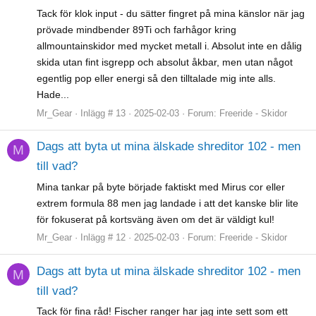
Tack för klok input - du sätter fingret på mina känslor när jag
prövade mindbender 89Ti och farhågor kring
allmountainskidor med mycket metall i. Absolut inte en dålig
skida utan fint isgrepp och absolut åkbar, men utan något
egentlig pop eller energi så den tilltalade mig inte alls.
Hade...
Mr_Gear
Inlägg # 13
2025-02-03
Forum:
Freeride - Skidor
Dags att byta ut mina älskade shreditor 102 - men
M
till vad?
Mina tankar på byte började faktiskt med Mirus cor eller
extrem formula 88 men jag landade i att det kanske blir lite
för fokuserat på kortsväng även om det är väldigt kul!
Mr_Gear
Inlägg # 12
2025-02-03
Forum:
Freeride - Skidor
Dags att byta ut mina älskade shreditor 102 - men
M
till vad?
Tack för fina råd! Fischer ranger har jag inte sett som ett