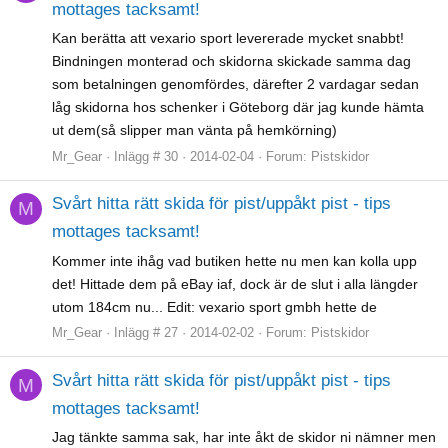
mottages tacksamt!
Kan berätta att vexario sport levererade mycket snabbt!
Bindningen monterad och skidorna skickade samma dag
som betalningen genomfördes, därefter 2 vardagar sedan
låg skidorna hos schenker i Göteborg där jag kunde hämta
ut dem(så slipper man vänta på hemkörning)
Mr_Gear
Inlägg # 30
2014-02-04
Forum:
Pistskidor
Svårt hitta rätt skida för pist/uppåkt pist - tips
M
mottages tacksamt!
Kommer inte ihåg vad butiken hette nu men kan kolla upp
det! Hittade dem på eBay iaf, dock är de slut i alla längder
utom 184cm nu... Edit: vexario sport gmbh hette de
Mr_Gear
Inlägg # 27
2014-02-02
Forum:
Pistskidor
Svårt hitta rätt skida för pist/uppåkt pist - tips
M
mottages tacksamt!
Jag tänkte samma sak, har inte åkt de skidor ni nämner men