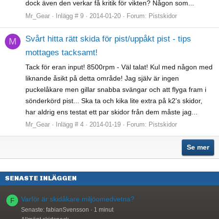
dock även den verkar få kritik för vikten? Någon som...
Mr_Gear
Inlägg # 9
2014-01-20
Forum:
Pistskidor
Svårt hitta rätt skida för pist/uppåkt pist - tips
M
mottages tacksamt!
Tack för eran input! 8500rpm - Väl talat! Kul med någon med
liknande åsikt på detta område! Jag själv är ingen
puckelåkare men gillar snabba svängar och att flyga fram i
sönderkörd pist... Ska ta och kika lite extra på k2's skidor,
har aldrig ens testat ett par skidor från dem måste jag...
Mr_Gear
Inlägg # 4
2014-01-19
Forum:
Pistskidor
Se mer
SENASTE INLÄGGEN
Varför är skidåkare miljöomedvetna?
F
Senaste: fabianSvensson
1 minut