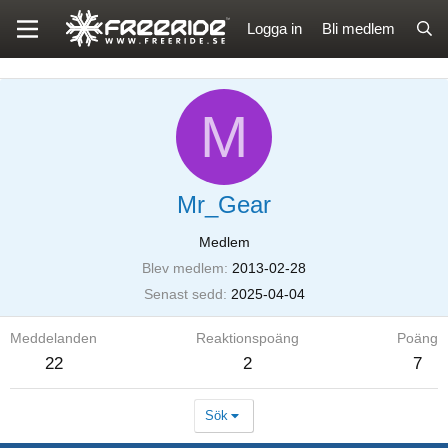
Logga in
Bli medlem
M
Mr_Gear
Medlem
Blev medlem
2013-02-28
Senast sedd
2025-04-04
Meddelanden
Reaktionspoäng
Poäng
22
2
7
Sök