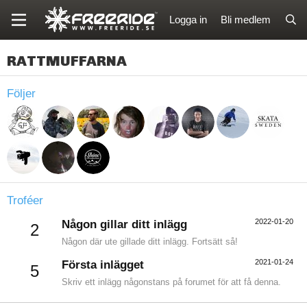
Logga in
Bli medlem
RATTMUFFARNA
Följer
Troféer
2022-01-20
Någon gillar ditt inlägg
2
Någon där ute gillade ditt inlägg. Fortsätt så!
2021-01-24
Första inlägget
5
Skriv ett inlägg någonstans på forumet för att få denna.