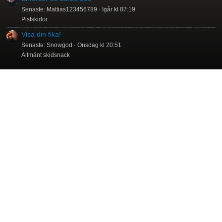
Senaste: Mattias123456789
Igår kl 07:19
Pistskidor
Visa din fika!
Senaste: Snowgod
Onsdag kl 20:51
Allmänt skidsnack