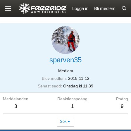
Logga in
Bli medlem
sparven35
Medlem
Blev medlem
2015-11-12
Senast sedd
Onsdag kl 11:39
Meddelanden
Reaktionspoäng
Poäng
3
1
9
Sök