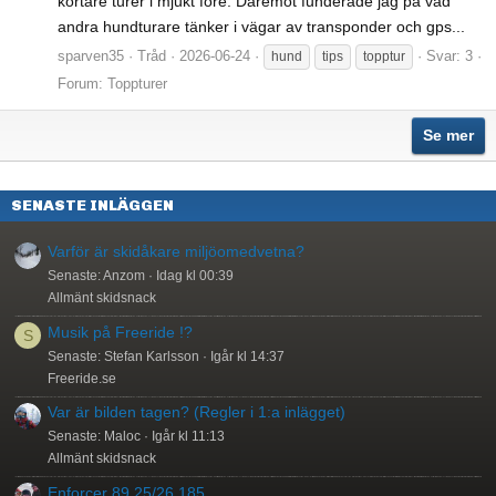
kortare turer i mjukt före. Däremot funderade jag på vad
andra hundturare tänker i vägar av transponder och gps...
sparven35
Tråd
2026-06-24
Svar: 3
hund
tips
topptur
Forum:
Toppturer
Se mer
SENASTE INLÄGGEN
Varför är skidåkare miljöomedvetna?
Senaste: Anzom
Idag kl 00:39
Allmänt skidsnack
Musik på Freeride !?
S
Senaste: Stefan Karlsson
Igår kl 14:37
Freeride.se
Var är bilden tagen? (Regler i 1:a inlägget)
Senaste: Maloc
Igår kl 11:13
Allmänt skidsnack
Enforcer 89 25/26 185