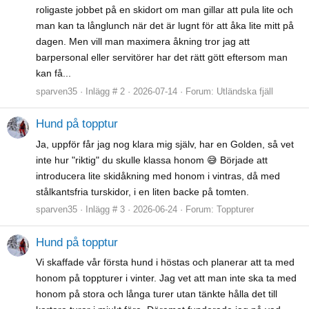
roligaste jobbet på en skidort om man gillar att pula lite och
man kan ta långlunch när det är lugnt för att åka lite mitt på
dagen. Men vill man maximera åkning tror jag att
barpersonal eller servitörer har det rätt gött eftersom man
kan få...
sparven35
Inlägg # 2
2026-07-14
Forum:
Utländska fjäll
Hund på topptur
Ja, uppför får jag nog klara mig själv, har en Golden, så vet
inte hur "riktig" du skulle klassa honom 😅 Började att
introducera lite skidåkning med honom i vintras, då med
stålkantsfria turskidor, i en liten backe på tomten.
sparven35
Inlägg # 3
2026-06-24
Forum:
Toppturer
Hund på topptur
Vi skaffade vår första hund i höstas och planerar att ta med
honom på toppturer i vinter. Jag vet att man inte ska ta med
honom på stora och långa turer utan tänkte hålla det till