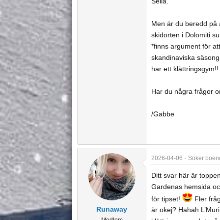
Sella.
Men är du beredd på a
skidorten i Dolomiti s
*finns argument för at
skandinaviska säsonga
har ett klättringsgym!!
Har du några frågor om
/Gabbe
2026-04-06
Söker boend
Ditt svar här är toppen
Gardenas hemsida och 
för tipset!
Fler frå
Runaway
är okej? Hahah L’Murin
Medlem