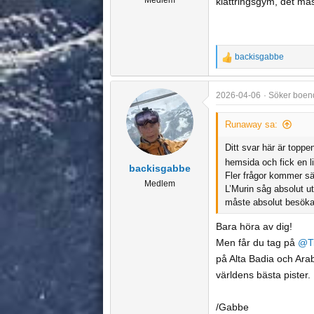
klättringsgym, det må
backisgabbe
R
e
a
2026-04-06
Söker boend
c
t
Runaway sa:
i
o
Ditt svar här är toppe
n
hemsida och fick en li
backisgabbe
s
Fler frågor kommer sä
Medlem
L’Murin såg absolut ut
:
måste absolut besöka
Bara höra av dig!
Men får du tag på
@Ti
på Alta Badia och Ara
världens bästa pister. L
/Gabbe