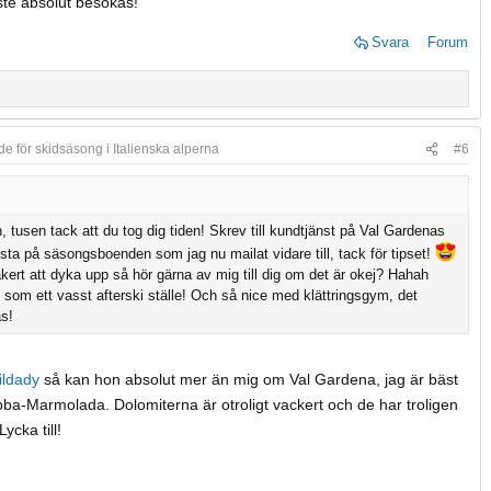
ste absolut besökas!
Svara
Forum
e för skidsäsong i Italienska alperna
#6
n, tusen tack att du tog dig tiden! Skrev till kundtjänst på Val Gardenas
sta på säsongsboenden som jag nu mailat vidare till, tack för tipset!
kert att dyka upp så hör gärna av mig till dig om det är okej? Hahah
 som ett vasst afterski ställe! Och så nice med klättringsgym, det
s!
ldady
så kan hon absolut mer än mig om Val Gardena, jag är bäst
bba-Marmolada. Dolomiterna är otroligt vackert och de har troligen
ycka till!