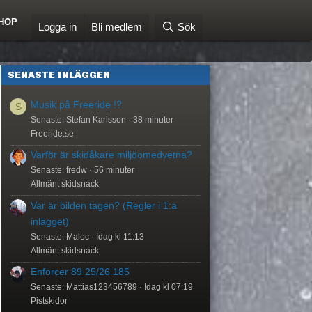
HOP
Logga in
Bli medlem
Sök
SENASTE INLÄGGEN
Musik på Freeride !?
S
Senaste: Stefan Karlsson
38 minuter
Freeride.se
Varför är skidåkare miljöomedvetna?
Senaste: fredw
56 minuter
Allmänt skidsnack
Var är bilden tagen? (Regler i 1:a
inlägget)
Senaste: Maloc
Idag kl 11:13
Allmänt skidsnack
Enforcer 89 25/26 185
Senaste: Mattias123456789
Idag kl 07:19
Pistskidor