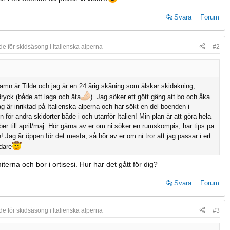
Svara
Forum
e för skidsäsong i Italienska alperna
#2
amn är Tilde och jag är en 24 årig skåning som älskar skidåkning,
ryck (både att laga och äta
). Jag söker ett gött gäng att bo och åka
ag är inriktad på Italienska alperna och har sökt en del boenden i
 för andra skidorter både i och utanför Italien! Min plan är att göra hela
r till april/maj. Hör gärna av er om ni söker en rumskompis, har tips på
! Jag är öppen för det mesta, så hör av er om ni tror att jag passar i ert
dare
miterna och bor i ortisesi. Hur har det gått för dig?
Svara
Forum
e för skidsäsong i Italienska alperna
#3