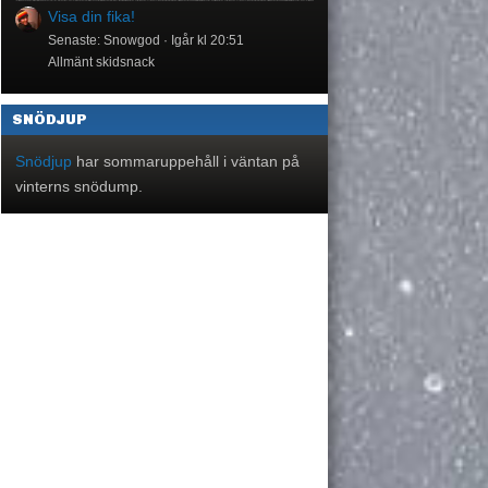
Visa din fika!
Senaste: Snowgod
Igår kl 20:51
Allmänt skidsnack
SNÖDJUP
Snödjup
har sommaruppehåll i väntan på
vinterns snödump.