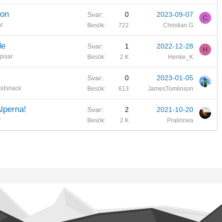
son
Svar
0
2023-09-07
C
r
Besök
722
Christian.G
de
Svar
1
2022-12-28
H
isar
Besök
2 K
Henke_K
Svar
0
2023-01-05
kidsnack
Besök
613
JamesTomlinson
lperna!
Svar
2
2021-10-20
r
Besök
2 K
Pralinnea
änk