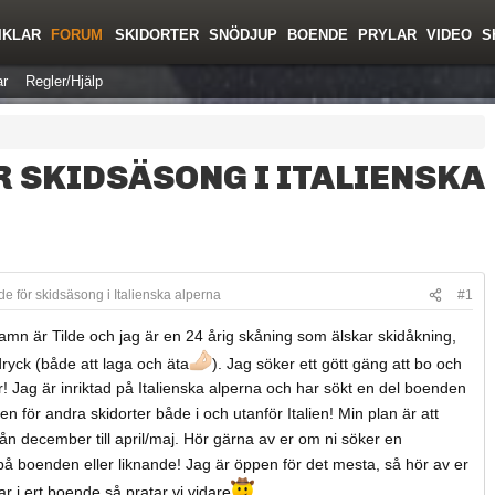
IKLAR
FORUM
SKIDORTER
SNÖDJUP
BOENDE
PRYLAR
VIDEO
S
r
Regler/Hjälp
R SKIDSÄSONG I ITALIENSKA
e för skidsäsong i Italienska alperna
#1
amn är Tilde och jag är en 24 årig skåning som älskar skidåkning,
ryck (både att laga och äta
). Jag söker ett gött gäng att bo och
r! Jag är inriktad på Italienska alperna och har sökt en del boenden
en för andra skidorter både i och utanför Italien! Min plan är att
ån december till april/maj. Hör gärna av er om ni söker en
på boenden eller liknande! Jag är öppen för det mesta, så hör av er
ar i ert boende så pratar vi vidare