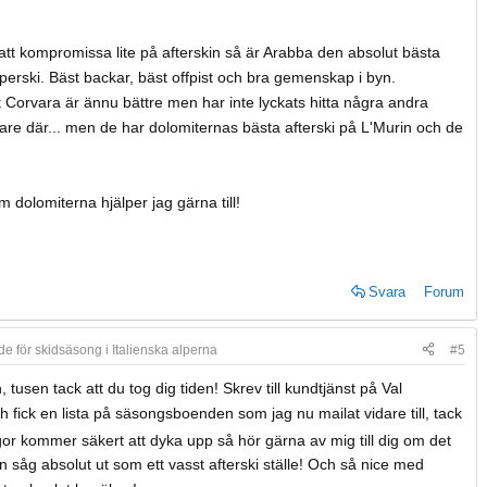
tt kompromissa lite på afterskin så är Arabba den absolut bästa
uperski. Bäst backar, bäst offpist och bra gemenskap i byn.
t Corvara är ännu bättre men har inte lyckats hitta några andra
re där... men de har dolomiternas bästa afterski på L'Murin och de
 dolomiterna hjälper jag gärna till!
Svara
Forum
e för skidsäsong i Italienska alperna
#5
, tusen tack att du tog dig tiden! Skrev till kundtjänst på Val
fick en lista på säsongsboenden som jag nu mailat vidare till, tack
gor kommer säkert att dyka upp så hör gärna av mig till dig om det
 såg absolut ut som ett vasst afterski ställe! Och så nice med