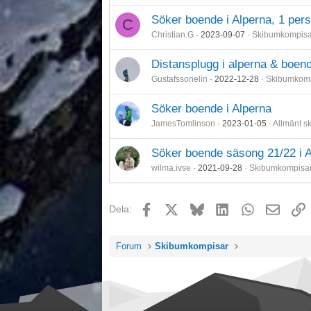
Söker boende i Alperna, 1 per
C
Christian.G
2023-09-07
Skibumkompisa
Distansplugg i alperna & boen
Gustafssonelin
2022-12-28
Skibumkomp
Söker boende i Alperna
JamesTomlinson
2023-01-05
Allmänt s
Söker boende säsong 21/22 i A
wilma.ivse
2021-09-28
Skibumkompisa
Facebook
X
Bluesky
LinkedIn
WhatsApp
E-post
L
Dela:
Forum
Skibumkompisar