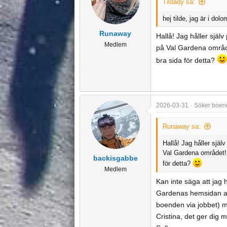
Tildady sa:
hej tilde, jag är i dol
Runaway
Hallå! Jag håller själ
Medlem
på Val Gardena områd
bra sida för detta?
2026-03-31
Söker boend
Runaway sa:
Hallå! Jag håller själ
Val Gardena området!
backisgabbe
för detta?
Medlem
Kan inte säga att jag 
Gardenas hemsidan an
boenden via jobbet) me
Cristina, det ger dig m