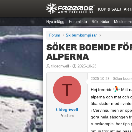
KÖP & SÄLJ
ART
Nya inlägg
Forumlista
Sök trådar
Medlemma
Forum
Skibumkompisar
SÖKER BOENDE FÖ
ALPERNA
T
S
tildegriwell
2025-10-23
r
t
å
a
2025-10-23
Söker boend
T
d
r
Hej freeride!
Mitt n
s
t
alperna och mat och d
t
d
åka skidor med i vinte
a
a
tildegriwell
i Cervinia, men är öpp
r
t
Medlem
göra hela säsongen fr
t
u
rumskompis, har tips 
a
m
r
om ni tror att jag pass