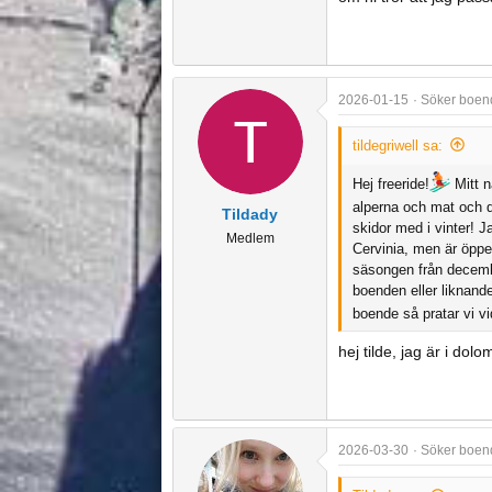
e
2026-01-15
Söker boend
tildegriwell sa:
Hej freeride!
Mitt n
alperna och mat och d
Tildady
skidor med i vinter! J
Medlem
Cervinia, men är öppen
säsongen från decembe
boenden eller liknande
boende så pratar vi vi
hej tilde, jag är i dolo
2026-03-30
Söker boend