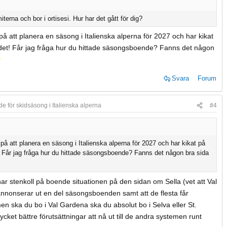
omiterna och bor i ortisesi. Hur har det gått för dig?
v på att planera en säsong i Italienska alperna för 2027 och har kikat
et! Får jag fråga hur du hittade säsongsboende? Fanns det någon
Svara
Forum
e för skidsäsong i Italienska alperna
#4
v på att planera en säsong i Italienska alperna för 2027 och har kikat på
 Får jag fråga hur du hittade säsongsboende? Fanns det någon bra sida
har stenkoll på boende situationen på den sidan om Sella (vet att Val
nonserar ut en del säsongsboenden samt att de flesta får
n ska du bo i Val Gardena ska du absolut bo i Selva eller St.
ycket bättre förutsättningar att nå ut till de andra systemen runt