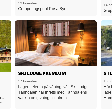
13 boenden
14 b
Grupperingspool Rosa Byn
Grup
SKI LODGE PREMIUM
ST
17 boenden
10 b
Lägenheterna på våning två i Ski Lodge
Här 
Tänndalen har inretts med Tänndalens
lägen
r är
vackra omgivning i centrum.
Hamr
 med
Materialval i varma och naturnära färger
info
gör Ski Lodge Premium till det perfekta