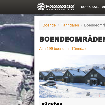
KÖP & SÄLJ
A
Nyheter
Nya inlägg
Snöfallstoppen
Skidor
Årets Krasch
Pjäxor
Quiz
Forumlista
Topplistor
Events
Sök
Profiler
Skidorter nära mig
Medlemmar
Utrustn
Boende
Tänndalen
Boendeområ
BOENDEOMRÅDEN
Alla 199 boenden i Tänndalen
BÄCKÖRA