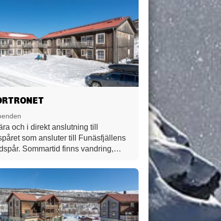
ORTRONET
oenden
ära och i direkt anslutning till
spåret som ansluter till Funäsfjällens
dspår. Sommartid finns vandring,
ing, fiske, paddling mm. i närheten.
bor ni antingen i fem- eller
äddslägenheter med välutrustade
 egen balkong/altan i söderläge,
förråd och egen bastu. Hälften av
nheterna är husdjurstillåtna.