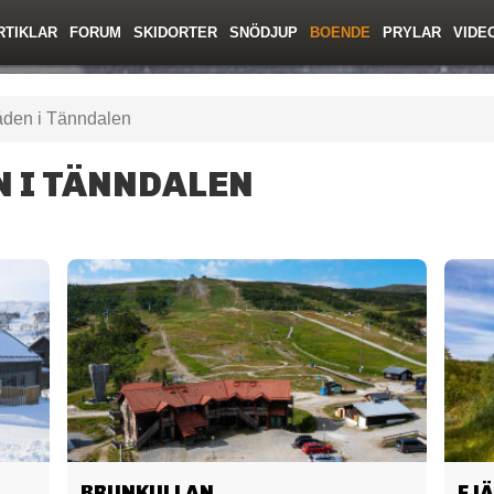
RTIKLAR
FORUM
SKIDORTER
SNÖDJUP
BOENDE
PRYLAR
VIDE
ing
Regler/Hjälp
Toppturer
Resor
Film
Liftkortspriser
Skolor
Lavinsäkerhet
Tricktips
Krönika
Ny
den i Tänndalen
 I TÄNNDALEN
BRUNKULLAN
FJ