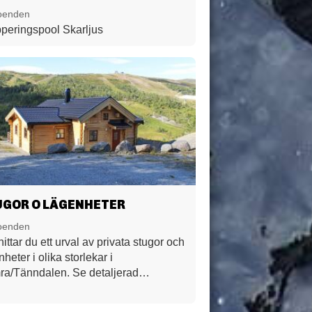
oenden
peringspool Skarljus
UGOR O LÄGENHETER
oenden
hittar du ett urval av privata stugor och
heter i olika storlekar i
a/Tänndalen. Se detaljerad
rmation på respektive boende nedan