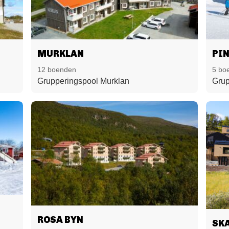
MURKLAN
PI
12 boenden
5 bo
Grupperingspool Murklan
Grup
ROSA BYN
SK