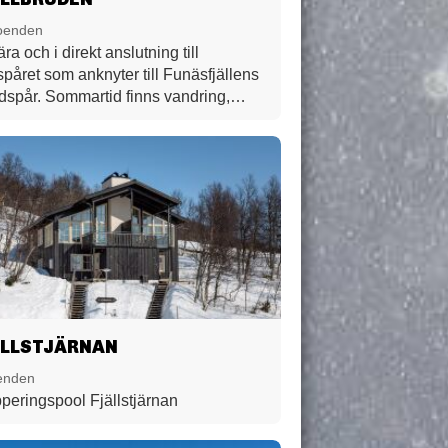
oenden
ära och i direkt anslutning till
spåret som anknyter till Funäsfjällens
dspår. Sommartid finns vandring,
ing, fiske, paddling mm. i närheten.
 till restauranger och andra
iceverksamheter. Här bor ni i ljusa och
samma lägenheter som i sin enkelhet
allt man behöver på fjällsemestern,
d annat egen balkong/altan i
rläge, bastu skidförråd och vallabod.
jur är välkomna i många lägenheter.
ÄLLSTJÄRNAN
enden
peringspool Fjällstjärnan