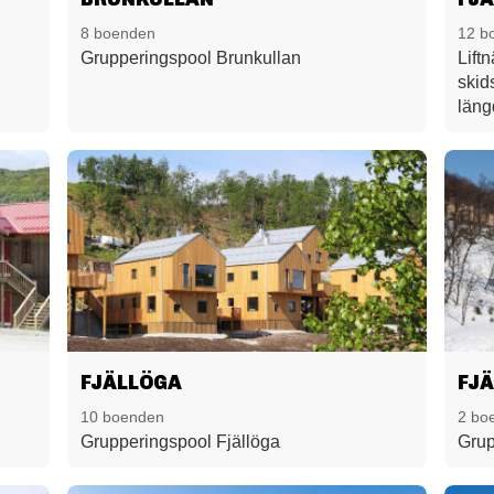
8 boenden
12 b
Grupperingspool Brunkullan
Liftn
skid
läng
cykl
Nära
serv
triv
har 
blan
söde
Husd
FJÄLLÖGA
FJ
10 boenden
2 bo
Grupperingspool Fjällöga
Grup