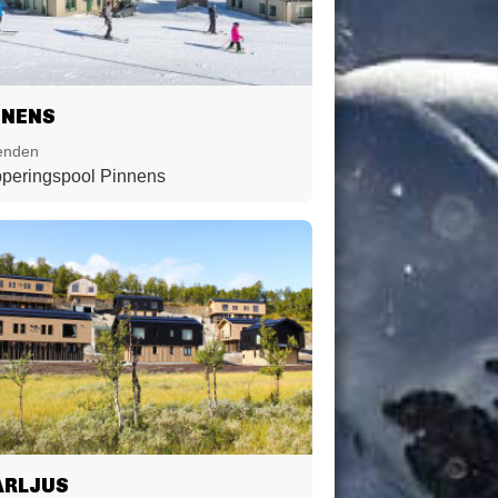
NNENS
enden
peringspool Pinnens
ARLJUS