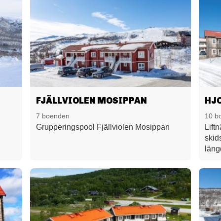
FJÄLLVIOLEN MOSIPPAN
HJ
7 boenden
10 b
Grupperingspool Fjällviolen Mosippan
Liftn
skid
läng
cykl
Här 
sexb
kök,
skid
läge