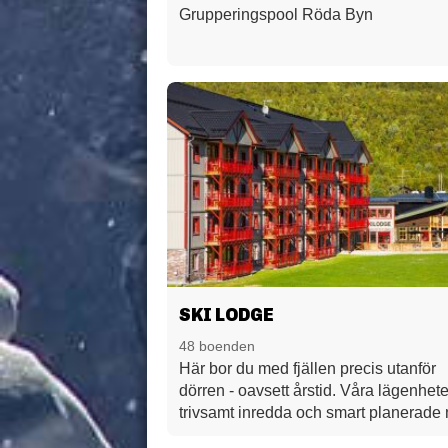
Grupperingspool Röda Byn
SKI LODGE
48 boenden
Här bor du med fjällen precis utanför
dörren - oavsett årstid. Våra lägenhete
trivsamt inredda och smart planerade
omsorg för varje detalj.