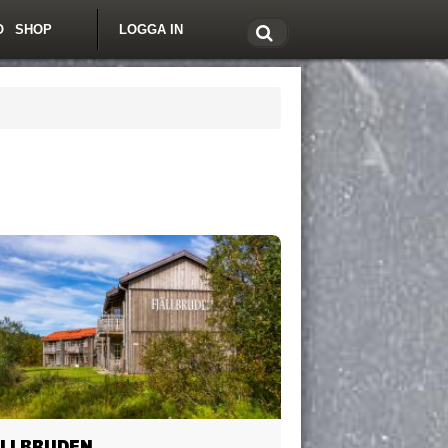
O
SHOP
LOGGA IN
tt om Freeride.se
ÄLLBRUDEN