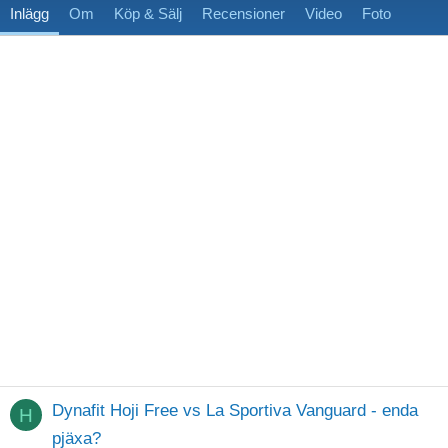
Inlägg
Om
Köp & Sälj
Recensioner
Video
Foto
Dynafit Hoji Free vs La Sportiva Vanguard - enda
H
pjäxa?