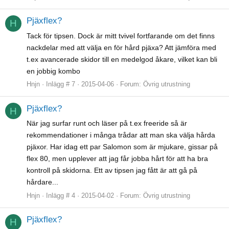
Pjäxflex?
H
Tack för tipsen. Dock är mitt tvivel fortfarande om det finns
nackdelar med att välja en för hård pjäxa? Att jämföra med
t.ex avancerade skidor till en medelgod åkare, vilket kan bli
en jobbig kombo
Hnjn
Inlägg # 7
2015-04-06
Forum:
Övrig utrustning
Pjäxflex?
H
När jag surfar runt och läser på t.ex freeride så är
rekommendationer i många trådar att man ska välja hårda
pjäxor. Har idag ett par Salomon som är mjukare, gissar på
flex 80, men upplever att jag får jobba hårt för att ha bra
kontroll på skidorna. Ett av tipsen jag fått är att gå på
hårdare...
Hnjn
Inlägg # 4
2015-04-02
Forum:
Övrig utrustning
Pjäxflex?
H