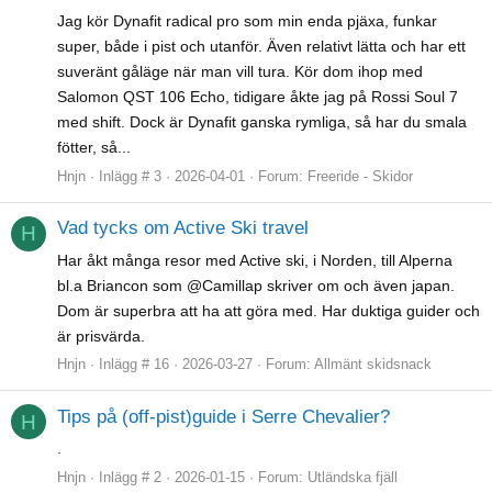
Jag kör Dynafit radical pro som min enda pjäxa, funkar
super, både i pist och utanför. Även relativt lätta och har ett
suveränt gåläge när man vill tura. Kör dom ihop med
Salomon QST 106 Echo, tidigare åkte jag på Rossi Soul 7
med shift. Dock är Dynafit ganska rymliga, så har du smala
fötter, så...
Hnjn
Inlägg # 3
2026-04-01
Forum:
Freeride - Skidor
Vad tycks om Active Ski travel
H
Har åkt många resor med Active ski, i Norden, till Alperna
bl.a Briancon som @Camillap skriver om och även japan.
Dom är superbra att ha att göra med. Har duktiga guider och
är prisvärda.
Hnjn
Inlägg # 16
2026-03-27
Forum:
Allmänt skidsnack
Tips på (off-pist)guide i Serre Chevalier?
H
.
Hnjn
Inlägg # 2
2026-01-15
Forum:
Utländska fjäll