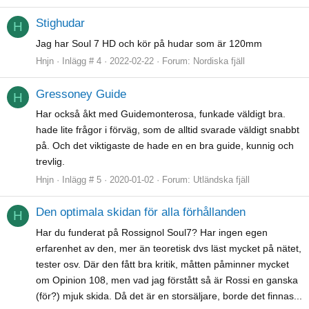
Stighudar
H
Jag har Soul 7 HD och kör på hudar som är 120mm
Hnjn
Inlägg # 4
2022-02-22
Forum:
Nordiska fjäll
Gressoney Guide
H
Har också åkt med Guidemonterosa, funkade väldigt bra.
hade lite frågor i förväg, som de alltid svarade väldigt snabbt
på. Och det viktigaste de hade en en bra guide, kunnig och
trevlig.
Hnjn
Inlägg # 5
2020-01-02
Forum:
Utländska fjäll
Den optimala skidan för alla förhållanden
H
Har du funderat på Rossignol Soul7? Har ingen egen
erfarenhet av den, mer än teoretisk dvs läst mycket på nätet,
tester osv. Där den fått bra kritik, måtten påminner mycket
om Opinion 108, men vad jag förstått så är Rossi en ganska
(för?) mjuk skida. Då det är en storsäljare, borde det finnas...