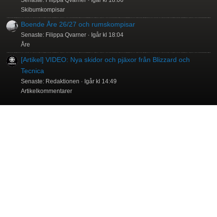
Skibumkompisar
Boende Åre 26/27 och rumskompisar
Senaste: Filippa Qvarner
Igår kl 18:04
Åre
[Artikel] VIDEO: Nya skidor och pjäxor från Blizzard och
Tecnica
Senaste: Redaktionen
Igår kl 14:49
Artikelkommentarer