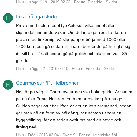
Hnjn
Inlägg # 19
2019-02-22
Forum:
Freeride - Skidor
Fixa tråkiga skidor
H
Prova med polermedel typ Autosol, vilket innehåller
slipmedel, innan du vaxar. Om det inte ger resultat får du
prova med finkornigt våtslip-papper börja med 1000 eller
1200 korn och gå sedan till finare, beroende på hur glansigt
du vill ha. För att sedan gå på polish och slutligen vax. Så
gör du...
Hnjn
Inlägg # 2
2016-03-10
Forum:
Freeride - Skidor
Courmayeur /Pt Helbronner
H
Hej, är på väg till Courmayeur och ska boka guide. Är sugen
på att åka Punta Helbronner, men är osäker på insteget.
Guiden säger att efter liften är det en kort promenad, sedan
går man på en form av stålgång, ser nästan ut som en
byggställning, för att sedan avslutas med en stege och
firning ned...
Hnjn
Tråd
2016-03-04
Svar: 9
Forum:
Utländska fjäll