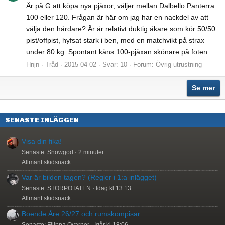
Är på G att köpa nya pjäxor, väljer mellan Dalbello Panterra
100 eller 120. Frågan är här om jag har en nackdel av att
välja den hårdare? Är är relativt duktig åkare som kör 50/50
pist/offpist, hyfsat stark i ben, med en matchvikt på strax
under 80 kg. Spontant käns 100-pjäxan skönare på foten...
Hnjn
Tråd
2015-04-02
Svar: 10
Forum:
Övrig utrustning
Se mer
SENASTE INLÄGGEN
Visa din fika!
Senaste: Snowgod
2 minuter
Allmänt skidsnack
Var är bilden tagen? (Regler i 1:a inlägget)
Senaste: STORPOTATEN
Idag kl 13:13
Allmänt skidsnack
Boende Åre 26/27 och rumskompisar
Senaste: Filippa Qvarner
Igår kl 18:06