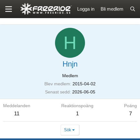
Logga in
Bli medlem
H
Hnjn
Medlem
Blev medlem
2015-04-02
Senast sedd
2026-06-05
Meddelanden
Reaktionspoäng
Poäng
11
1
7
Sök